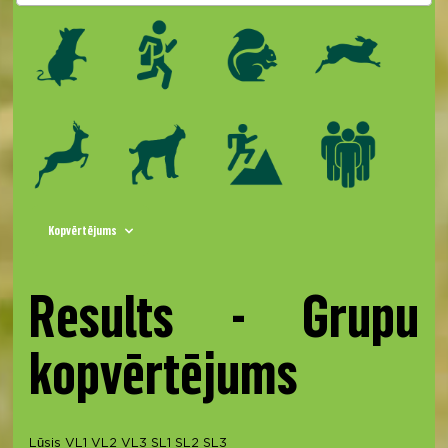
Kopvērtējums
Results - Grupu
kopvērtējums
Lūsis
VL1
VL2
VL3
SL1
SL2
SL3