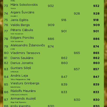
MRC
Māris Sokolovskis
73
932
932
TAKA
Aigars Šuvcāns
74
928
928
Kocēni 1
75
Janis Eglitis
918
918
76
Valdis Bergs
909
909
Pēteris Cābulis
77
901
901
VSK Noskrien
Edgars Porciks
78
886
886
VSK Noskrien
Aleksandrs Ždanovičs
79
874
874
2 Dbl
80
Vladimirs Tarasovs
865
865
81
Dainis Saukāns
862
862
82
Darius Jonaitis
860
860
Guntars Siliņš
83
857
857
KROKUS
Andris Leja
84
847
847
Talsu Pauguraines Zaķi
Viesturs Grinbergs
85
839
839
Sanctimony
Rūdolfs Maurāns
86
833
833
KREISAIS KRASTS
Armands Auziņš
87
830
830
Riga Trail Runners
88
Krišs Karnītis
830
830