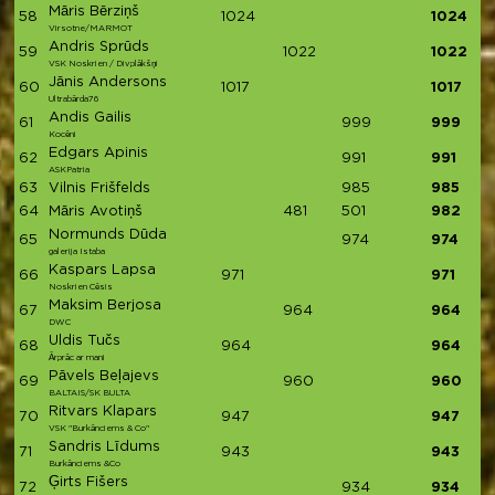
Māris Bērziņš
58
1024
1024
Virsotne/MARMOT
Andris Sprūds
59
1022
1022
VSK Noskrien / Divplākšņi
Jānis Andersons
60
1017
1017
Ultrabārda76
Andis Gailis
61
999
999
Kocēni
Edgars Apinis
62
991
991
ASKPatria
63
Vilnis Frišfelds
985
985
64
Māris Avotiņš
481
501
982
Normunds Dūda
65
974
974
galerija Istaba
Kaspars Lapsa
66
971
971
Noskrien Cēsis
Maksim Berjosa
67
964
964
DWC
Uldis Tučs
68
964
964
Ārprāc ar mani
Pāvels Beļajevs
69
960
960
BALTAIS/SK BULTA
Ritvars Klapars
70
947
947
VSK "Burkānciems & Co"
Sandris Līdums
71
943
943
Burkānciems &Co
Ģirts Fišers
72
934
934