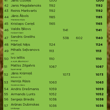
41
Jānis Ozoliņš
1200
1200
42
Janis Magdalenoks
1192
1192
43
Reinis Markvarts
1192
1192
Jānis Ābols
44
1185
1185
Maratona Klubs
45
Kristaps Ceriņš
1165
1165
Valdis Ņilovs
46
1141
1141
mySport Ogre
Sandris Greilihs
47
538
602
1140
Emergn
48
Mārtiņš Niķis
1124
1124
Mihails Seļivanovs
49
1113
1113
LSC
Ivo Ielītis
50
1110
1110
A KUR JĀSKRIEN?
Matīss Zilgalvis
51
1087
1087
Supervaroņi
Jānis Krūmiņš
52
1073
1073
Briksnis SK
Henrijs Rūsis
53
1063
1063
Noskrien Cēsis
54
Andris Drešmanis
1059
1059
55
Armands Lunts
1052
1052
56
Sergejs Briedis
1038
1038
Arūnas Dubinskas
57
1036
1036
UmBongo