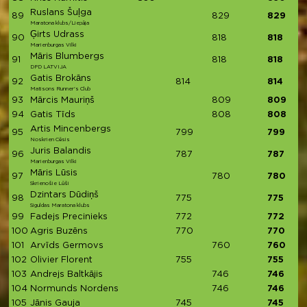
Ruslans Šuļga
89
829
829
Maratona klubs/Liepāja
Ģirts Udrass
90
818
818
Marienburgas Vilki
Māris Blumbergs
91
818
818
DPD LATVIJA
Gatis Brokāns
92
814
814
Matisons Runner's Club
93
Mārcis Mauriņš
809
809
94
Gatis Tīds
808
808
Artis Mincenbergs
95
799
799
Noskrien Cēsis
Juris Balandis
96
787
787
Marienburgas Vilki
Māris Lūsis
97
780
780
Skrienošie Lūši
Dzintars Dūdiņš
98
775
775
Siguldas Maratona klubs
99
Fadejs Precinieks
772
772
100
Agris Buzēns
770
770
101
Arvīds Germovs
760
760
102
Olivier Florent
755
755
103
Andrejs Baltkājis
746
746
104
Normunds Nordens
746
746
105
Jānis Gauja
745
745