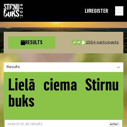
LV
REGISTER
RESULTS
2564 participants
Choose a section
Lielā ciema Stirnu
buks
enter