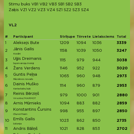
Stirnu buks
VB1
VB2
VB3
SB1
SB2
SB3
Zaķis
VZ1
VZ2
VZ3
VZ4
SZ1
SZ2
SZ3
SZ4
VL2
#
Participant
Strīķupe
Tērvete
Lielaisciems
Total
1
Aleksejs Bute
1209
1094
1036
3339
Jānis Gailis
2
1158
1039
1050
3247
Kocēni
Uģis Dreimanis
3
1115
979
944
3038
Supervaroņu treniņi
4
Žans Verdens
1146
952
922
3020
Guntis Peļņa
5
1065
960
948
2973
Rēzeknes novads
Dainis Muško
6
1114
960
879
2953
Kartavkalnu buki
Reinis Bērziņš
7
979
1000
901
2880
Virsotne/MARMOT
8
Arnis Mūrnieks
1094
883
882
2859
Konstantins Čursins
9
998
955
897
2850
ChursinTeam
Emīls Gailis
10
1023
862
850
2735
Selonija
11
Andris Bāliņš
1021
828
853
2702