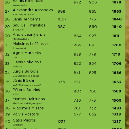
Valdis Rozentāls
26
972
906
1878
Ziepniekkalns
Aleksandrs Antonovs
27
998
865
1863
BALTAIS/ SK BULTA
28
Jānis Tenbergs
1067
773
1840
Saulius Timinskas
29
980
860
1840
5 KALNAI
Andis Jaunķierpis
30
884
927
1811
Maratona klubs
Maksims Leščinskis
31
889
891
1780
Schwerpunkt
Agnis Murnieks
32
939
779
1718
OVI
Denis Sokolovs
33
852
854
1706
POTA 42
Jurģis Balodis
34
841
825
1666
VAS Elektroniskie sakari
Jānis Bārda
35
936
727
1663
VAS "Elektroniskie sakari"
Pēteris Spuriņš
36
803
786
1589
AB3D
Mantas Baltrunas
37
736
773
1509
Klaipėdos Trail bėgimo grupė
38
Vladimirs Misāns
761
732
1493
39
Kalvis Pastars
677
662
1339
Gatis Pūcītis
40
1237
1237
Swedbank