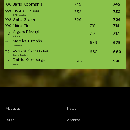
106
Jānis Kopmanis
745
745
Indulis Tilgass
107
732
732
DPD Latvija
108
Gatis Groza
726
726
109
Māris Zirnis
718
718
Aigars Bērziņš
110
717
717
Bērziņi
Mareks Tumašs
111
679
679
Spararats
Edgars Markševics
112
660
660
Sporta Patriots
Dainis Kronbergs
113
598
598
TUKUMS
About us
News
Rules
Archive