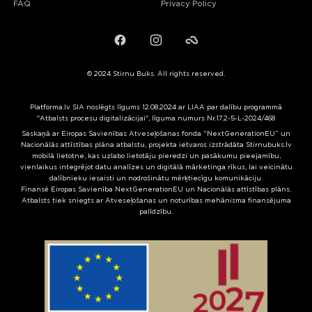
FAQ
Privacy Policy
Facebook
Instagram
Failiem.lv
© 2024 Stirnu Buks. All rights reserved.
Platforma.lv SIA noslēgts līgums 12.08.2024 ar LIAA par dalību programmā
"Atbalsts procesu digitalizācijai", līguma numurs Nr.17.2-5-L-2024/468
Saskaņā ar Eiropas Savienības Atveseļošanas fonda “NextGenerationEU” un
Nacionālās attīstības plāna atbalstu, projekta ietvaros izstrādāta Stirnubuks.lv
mobilā lietotne, kas uzlabo lietotāju pieredzi un pasākumu pieejamību,
vienlaikus integrējot datu analīzes un digitālā mārketinga rīkus, lai veicinātu
dalībnieku iesaisti un nodrošinātu mērķtiecīgu komunikāciju.
Finansē Eiropas Savienība NextGenerationEU un Nacionālās attīstības plāns.
Atbalsts tiek sniegts ar Atveseļošanas un noturības mehānisma finansējuma
palīdzību.