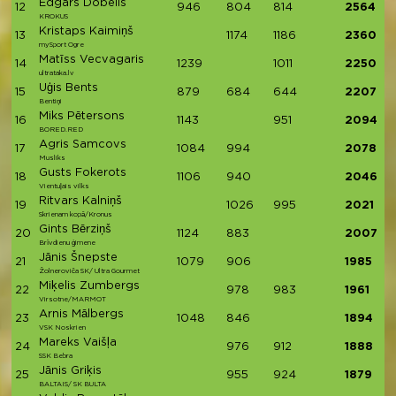
Edgars Dobelis
12
946
804
814
2564
KROKUS
Kristaps Kaimiņš
13
1174
1186
2360
mySport Ogre
Matīss Vecvagaris
14
1239
1011
2250
ultrataka.lv
Uģis Bents
15
879
684
644
2207
Bentiņi
Miks Pētersons
16
1143
951
2094
BORED.RED
Agris Samcovs
17
1084
994
2078
Musliks
Gusts Fokerots
18
1106
940
2046
Vientuļais vilks
Ritvars Kalniņš
19
1026
995
2021
Skrienam kopā/Kronus
Gints Bērziņš
20
1124
883
2007
Brīvdienu ģimene
Jānis Šnepste
21
1079
906
1985
Žolneroviča SK/ Ultra Gourmet
Miķelis Zumbergs
22
978
983
1961
Virsotne/MARMOT
Arnis Mālbergs
23
1048
846
1894
VSK Noskrien
Mareks Vaišļa
24
976
912
1888
SSK Bebra
Jānis Griķis
25
955
924
1879
BALTAIS/ SK BULTA