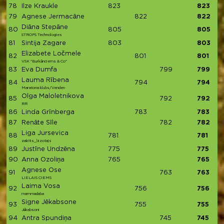
78
Ilze Kraukle
823
823
79
Agnese Jermacāne
822
822
Diāna Stepāne
80
805
805
STROPS Technologies
81
Sintija Zagare
803
803
Elizabete Ločmele
82
801
801
VSK "Burkānciems & Co"
83
Eva Dumfa
799
799
Lauma Rībena
84
794
794
Maratona klubs/Venden
Olga Maloletnikova
85
792
792
RR
86
Linda Grīnberga
783
783
87
Renāte Sīle
782
782
Liga Jursevica
88
781
781
zakitis_bizotajs
89
Justīne Undzēna
775
775
90
Anna Ozoliņa
765
765
Agnese Ose
91
763
763
LIELAIS CIEMS
Laima Vosa
92
756
756
mammadaba
Signe Jēkabsone
93
755
755
Jēkabsoni
94
Antra Spundiņa
745
745