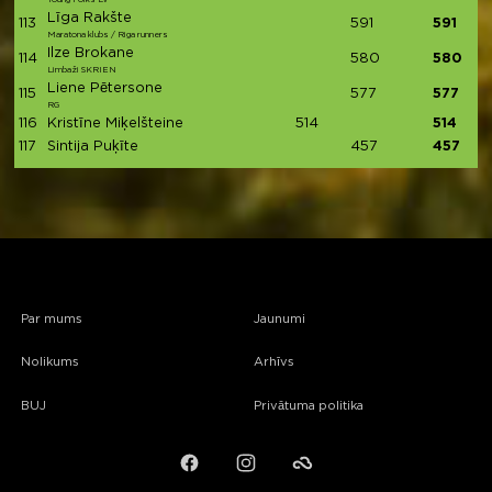
Līga Rakšte
113
591
591
Maratona klubs / Riga runners
Ilze Brokane
114
580
580
Limbaži SKRIEN
Liene Pētersone
115
577
577
RG
116
Kristīne Miķelšteine
514
514
117
Sintija Puķīte
457
457
Par mums
Jaunumi
Nolikums
Arhīvs
BUJ
Privātuma politika
Facebook
Instagram
Failiem.lv