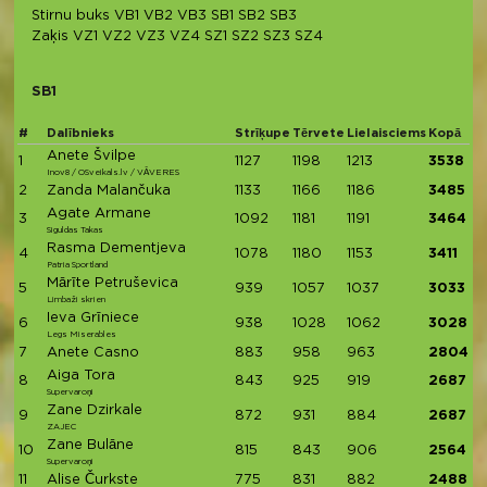
Stirnu buks
VB1
VB2
VB3
SB1
SB2
SB3
Zaķis
VZ1
VZ2
VZ3
VZ4
SZ1
SZ2
SZ3
SZ4
SB1
#
Dalībnieks
Strīķupe
Tērvete
Lielaisciems
Kopā
Anete Švilpe
1
1127
1198
1213
3538
Inov8 / OSveikals.lv / VĀVERES
2
Zanda Malančuka
1133
1166
1186
3485
Agate Armane
3
1092
1181
1191
3464
Siguldas Takas
Rasma Dementjeva
4
1078
1180
1153
3411
Patria Sportland
Mārīte Petruševica
5
939
1057
1037
3033
Limbaži skrien
Ieva Grīniece
6
938
1028
1062
3028
Legs Miserables
7
Anete Casno
883
958
963
2804
Aiga Tora
8
843
925
919
2687
Supervaroņi
Zane Dzirkale
9
872
931
884
2687
ZAJEC
Zane Bulāne
10
815
843
906
2564
Supervaroņi
11
Alise Čurkste
775
831
882
2488