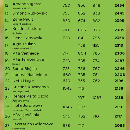
Amanda Ignāte
12
750
856
848
2454
Bermudusešstūris
13
Simona Rutkovska
755
852
838
2445
Zane Paula
14
839
674
882
2395
Legs Miserables
Kristīne Ketlere
15
710
803
876
2389
SK Dzērvene
16
Liene Larnovska
720
841
795
2356
Aiga Taulīna
17
1158
1155
2313
Saldus Boksa klubs
18
Vita Vietniece
717
804
785
2306
Vita Tarabanova
19
728
785
774
2287
Salgale
20
Santa Birģele
723
756
767
2246
21
Lauma Muceniece
660
785
761
2206
22
Iveta Nagle
679
755
762
2196
Kristīne Kuzņecova
23
1042
1116
2158
Patria Sportland
Renāte Keita Ozola
24
1071
1087
2158
Āžu kalna armija
Ineta Jerofejeva
25
1048
1103
2151
Lūša spēks/Skrien Jēkabpils!
Māra Ļevčenko
26
645
762
710
2117
Zeltneši
Jekaterina Gallamova
27
978
1117
2095
Supervaroņi