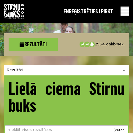
EN
REĢISTRĒTIES I PIRKT
REZULTĀTI
2564 dalībnieki
Izvēlies sadaļu
Lielā ciema Stirnu
buks
enter