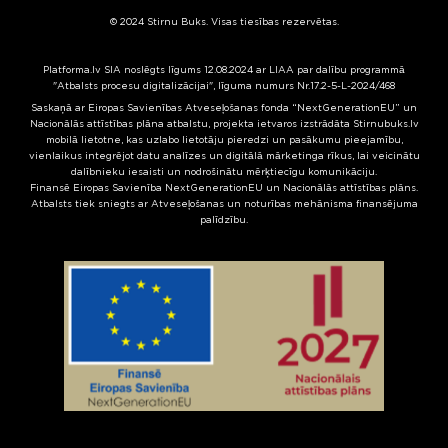
© 2024 Stirnu Buks. Visas tiesības rezervētas.
Platforma.lv SIA noslēgts līgums 12.08.2024 ar LIAA par dalību programmā
"Atbalsts procesu digitalizācijai", līguma numurs Nr.17.2-5-L-2024/468
Saskaņā ar Eiropas Savienības Atveseļošanas fonda “NextGenerationEU” un
Nacionālās attīstības plāna atbalstu, projekta ietvaros izstrādāta Stirnubuks.lv
mobilā lietotne, kas uzlabo lietotāju pieredzi un pasākumu pieejamību,
vienlaikus integrējot datu analīzes un digitālā mārketinga rīkus, lai veicinātu
dalībnieku iesaisti un nodrošinātu mērķtiecīgu komunikāciju.
Finansē Eiropas Savienība NextGenerationEU un Nacionālās attīstības plāns.
Atbalsts tiek sniegts ar Atveseļošanas un noturības mehānisma finansējuma
palīdzību.