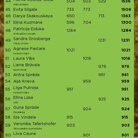
44
504
503
529
1536
Nūjo priekam
45
Evita Silgale
733
773
1506
46
Darya Skakouskaya
650
713
1363
47
Elina Kuzmane
596
704
1300
Patrīcija Eiduka
48
1284
1284
Aizkraukles novads
Sandra Grosberga
49
1231
1231
TRUE STORY
Agnese Pastare
50
1021
1021
mySport Ogre
51
Laura Vīķe
1016
1016
Liene Brūvele
52
976
976
Supervaroņi
53
Antra Sprēde
961
961
54
Aija Krieva
959
959
Līga Putniņa
55
951
951
mySport Ogre
Elīna Lūse
56
925
925
Lūši
Guna Sprūde
57
924
924
Divplākšņi
58
Ilze Vindele
915
915
Veronika Tafertshofer
59
903
903
Talsu pakalnu sporta klubs
Līva Caune
60
901
901