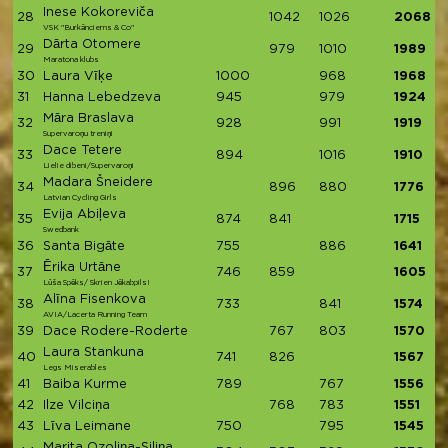
Inese Kokoreviča
28
1042
1026
2068
VSK "Burkānciems & Co"
Dārta Otomere
29
979
1010
1989
Maratona klubs
30
Laura Vīķe
1000
968
1968
31
Hanna Lebedzeva
945
979
1924
Māra Braslava
32
928
991
1919
Supervaroņu treniņi
Dace Tetere
33
894
1016
1910
Lielie dibeni/Supervaroņi
Madara Šneidere
34
896
880
1776
Latvian Cycling Girls
Evija Abiļeva
35
874
841
1715
Swedbank
36
Santa Bigāte
755
886
1641
Ērika Urtāne
37
746
859
1605
Lūša Spēks/ Skrien Jēkabpils!
Alīna Fisenkova
38
733
841
1574
AVIA/Lacerta Running Team
39
Dace Rodere-Roderte
767
803
1570
Laura Stankuna
40
741
826
1567
Legs Miserables
41
Baiba Kurme
789
767
1556
42
Ilze Vilciņa
768
783
1551
43
Līva Leimane
750
795
1545
Marita Ozoliņa-Siliņa