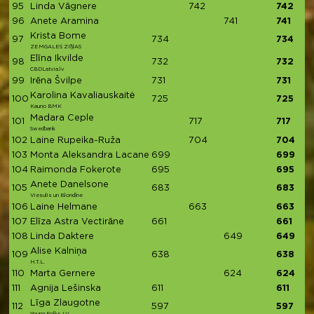
95
Linda Vāgnere
742
742
96
Anete Aramina
741
741
Krista Bome
97
734
734
ZEMGALES ZIŅAS
Elīna Ikvilde
98
732
732
CBDLatvia.lv
99
Irēna Švilpe
731
731
Karolina Kavaliauskaitė
100
725
725
Kauno BMK
Madara Ceple
101
717
717
Swedbank
102
Laine Rupeika-Ruža
704
704
103
Monta Aleksandra Lacane
699
699
104
Raimonda Fokerote
695
695
Anete Danelsone
105
683
683
Viesulis un Blondīne
106
Laine Helmane
663
663
107
Elīza Astra Vectirāne
661
661
108
Linda Daktere
649
649
Alise Kalniņa
109
638
638
H.T.L.
110
Marta Gernere
624
624
111
Agnija Lešinska
611
611
Līga Zlaugotne
112
597
597
Young Folks LV