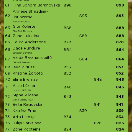
Sprint on Demand
61
Tīna Sonora Baranovska
898
898
Agnese Strazdiņa-
62
893
893
Jaunzema
Noskrien Cēsis
Gita Kolerte
63
888
888
Riga Trail Runners
64
Zane Lukstiņa
888
888
65
Laura Andersone
878
878
Dace Pundure
66
864
864
Sprint On Demand
Vaida Baranauskaitė
67
864
864
Origami Runners
68
Ieva Zīriuse
853
853
69
Kristīne Žogota
852
852
70
Elīna Bremze
848
848
Alise Lūkina
71
846
846
Limbaži SKRIEN
Signe Vilcāne
72
843
843
Lielie Dibeni/RwA
73
Evita Ragovska
841
841
74
Katrīna Erne
839
839
75
Arta Liepiņa
834
834
76
Julija Sarksjana
826
826
77
Zane Kapteine
824
824