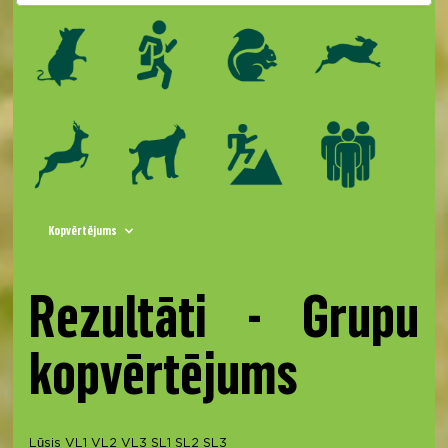
Kopvērtējums
Rezultāti - Grupu
kopvērtējums
Lūsis
VL1
VL2
VL3
SL1
SL2
SL3