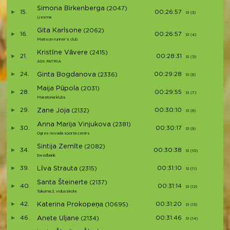
Simona Birkenberga
(2047)
15.
00:26:57
S1 (3)
S3
Liesma
Gita Karlsone
(2062)
16.
00:26:57
S1 (4)
S4
Matison runner's club
Kristīne Vāvere
(2415)
21.
00:28:31
S1 (5)
S5
ASK PATRIA
24.
Ginta Bogdanova
00:29:28
(2336)
S1 (6)
S6
Maija Pūpola
(2031)
28.
00:29:55
S1 (7)
S7
Maratona klubs
29.
Zane Joja
00:30:10
(2132)
S1 (8)
S8
Anna Marija Vinjukova
(2381)
30.
00:30:17
S1 (9)
S9
Ogres novada sporta centrs
Sintija Zemīte
(2082)
34.
00:30:38
S1 (10)
S10
Swedbank
39.
Līva Strauta
00:31:10
(2315)
S1 (11)
S11
Santa Šteinerte
(2137)
40.
00:31:14
S1 (12)
S12
Tukuma 2. vidusskola
42.
Katerina Prokopeņa
00:31:20
(10695)
S1 (13)
S13
46.
Anete Uljane
00:31:46
(2134)
S1 (14)
S14