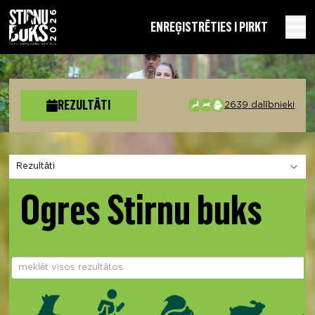
EN
REĢISTRĒTIES I PIRKT
REZULTĀTI
2639 dalībnieki
Izvēlies sadaļu
Ogres Stirnu buks