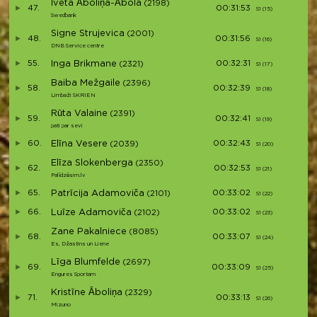
Iveta Āboliņa-Ābola
(2198)
47.
00:31:53
S1 (15)
S15
Swedbank
Signe Strujevica
(2001)
48.
00:31:56
S1 (16)
S16
DNB Service centre
55.
Inga Brikmane
00:32:31
(2321)
S1 (17)
S17
Baiba Mežgaile
(2396)
58.
00:32:39
S1 (18)
S18
Limbaži SKRIEN
Rūta Valaine
(2391)
59.
00:32:41
S1 (19)
S19
pati par sevi
60.
Elīna Vesere
00:32:43
(2039)
S1 (20)
S20
Elīza Slokenberga
(2350)
62.
00:32:53
S1 (21)
S21
Palīdzēsim.lv
65.
Patrīcija Adamoviča
00:33:02
(2101)
S1 (22)
S22
66.
Luīze Adamoviča
00:33:02
(2102)
S1 (23)
S23
Zane Pakalniece
(8085)
68.
00:33:07
S1 (24)
S24
Es, Džastins un Liene
Līga Blumfelde
(2697)
69.
00:33:09
S1 (25)
S25
Engures Sportam
Kristīne Āboliņa
(2329)
71.
00:33:13
S1 (26)
S26
Mizuno