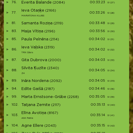
76.
Everita Balande
00:33:23
(2084)
S1 (27)
S27
Ieva Otaņķe
(2166)
77.
00:33:26
S1 (28)
S28
MARATONA KLUBS
81.
Samanta Roziņa
00:33:48
(2119)
S1 (29)
S29
83.
Maija Vītiņa
00:33:56
(2196)
S1 (30)
S30
85.
Paula Pelnēna
00:34:02
(2114)
S1 (31)
S31
Ieva Vaļska
(2319)
86.
00:34:02
S1 (32)
S32
TRX Cēsis
87.
Gita Dubrova
00:34:03
(2000)
S1 (33)
S33
Silvita Ķuzīte
(2340)
88.
00:34:05
S1 (34)
S34
Z4
89.
Ināra Nordena
00:34:05
(2092)
S1 (35)
S35
94.
Edīte Gaišā
00:34:46
(2187)
S1 (36)
S36
99.
Marta Ernstsone-Grūbe
00:35:05
(2268)
S1 (39)
S37
102.
Tatjana Zemite
00:35:13
(2117)
S1 (40)
S38
Elīna Avotiņa
(8167)
103.
00:35:14
S1 (41)
S39
ASK Patria
104.
Agne Ellere
00:35:15
(2043)
S1 (42)
S40