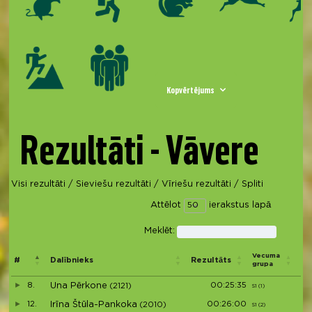
Kopvērtējums
Rezultāti - Vāvere
Visi rezultāti
/
Sieviešu rezultāti
/
Vīriešu rezultāti
/
Spliti
Attēlot
ierakstus lapā
Meklēt:
Vi
Vecuma
#
Dalībnieks
Rezultāts
pē
grupa
dz
8.
Una Pērkone
00:25:35
(2121)
S1 (1)
S1
12.
Irīna Štūla-Pankoka
00:26:00
(2010)
S1 (2)
S2