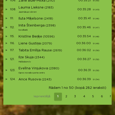
106.
Zane Bule-Mitka
00:35:21
(2110)
S1 (43)
S41
Lauma Lieksne
(2183)
108.
00:35:28
S1 (45)
S42
Jaunmārupe skrien!
111.
Iluta Miķelsone
00:35:41
(2418)
S1 (46)
S43
Inita Šteinberga
(2398)
112.
00:35:46
S1 (47)
S44
Swedbank
115.
Kristīne Beņķe
00:35:54
(10596)
S1 (48)
S45
116.
Liene Gustiņa
00:36:00
(2079)
S1 (49)
S46
117.
Tabita Emīlija Rause
00:36:02
(2619)
S1 (50)
S47
Ilze Skuja
(2344)
121.
00:36:27
S1 (52)
S48
Palīdzēsim.lv
Evelīna Vinjukova
(2380)
123.
00:36:31
S1 (53)
S49
Ogres novada sporta centrs
124.
Ance Rusova
00:36:39
(2243)
S1 (54)
S50
Rādam 1 no 50 (kopā 282 ieraksti)
Iepriekšējā
1
2
3
4
5
6
Nā