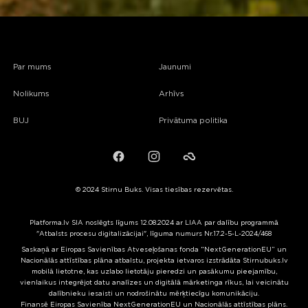
Par mums
Jaunumi
Nolikums
Arhīvs
BUJ
Privātuma politika
Facebook
Instagram
Failiem.lv
© 2024 Stirnu Buks. Visas tiesības rezervētas.
Platforma.lv SIA noslēgts līgums 12.08.2024 ar LIAA par dalību programmā
"Atbalsts procesu digitalizācijai", līguma numurs Nr.17.2-5-L-2024/468
Saskaņā ar Eiropas Savienības Atveseļošanas fonda “NextGenerationEU” un
Nacionālās attīstības plāna atbalstu, projekta ietvaros izstrādāta Stirnubuks.lv
mobilā lietotne, kas uzlabo lietotāju pieredzi un pasākumu pieejamību,
vienlaikus integrējot datu analīzes un digitālā mārketinga rīkus, lai veicinātu
dalībnieku iesaisti un nodrošinātu mērķtiecīgu komunikāciju.
Finansē Eiropas Savienība NextGenerationEU un Nacionālās attīstības plāns.