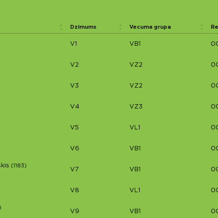
Dzimums
Vecuma grupa
Re
V1
VB1
0
V2
VZ2
0
V3
VZ2
00
V4
VZ3
00
V5
VL1
00
V6
VB1
0
kis
(1183)
V7
VB1
0
V8
VL1
0
)
V9
VB1
0