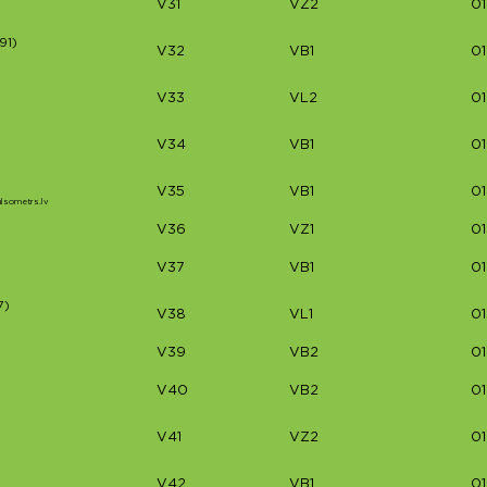
V31
VZ2
01
91)
V32
VB1
0
V33
VL2
01
V34
VB1
0
V35
VB1
01
Pulsometrs.lv
V36
VZ1
01
)
)
V37
VB1
01
7)
V38
VL1
01
V39
VB2
01
V40
VB2
01
V41
VZ2
01
V42
VB1
01