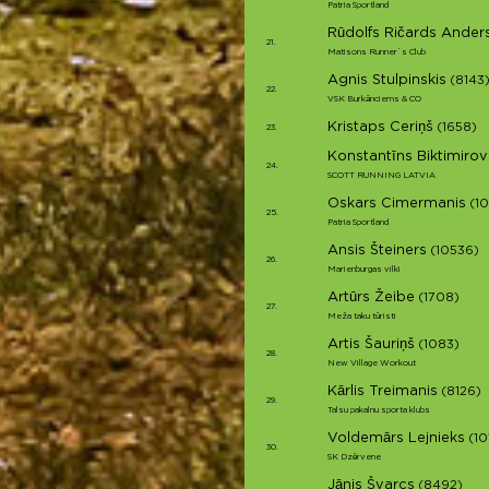
Patria Sportland
Rūdolfs Ričards Ander
21.
Matisons Runner`s Club
Agnis Stulpinskis
(8143
22.
VSK Burkānciems & CO
Kristaps Ceriņš
(1658)
23.
Konstantīns Biktimirov
24.
SCOTT RUNNING LATVIA
Oskars Cimermanis
(1
25.
Patria Sportland
Ansis Šteiners
(10536)
26.
Marienburgas vilki
Artūrs Žeibe
(1708)
27.
Meža taku tūristi
Artis Šauriņš
(1083)
28.
New Village Workout
Kārlis Treimanis
(8126)
29.
Talsu pakalnu sporta klubs
Voldemārs Lejnieks
(10
30.
SK Dzērvene
Jānis Švarcs
(8492)