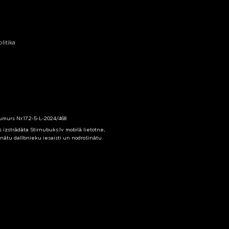
litika
numurs Nr.17.2-5-L-2024/468
izstrādāta Stirnubuks.lv mobilā lietotne,
inātu dalībnieku iesaisti un nodrošinātu