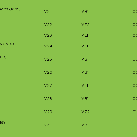
sons
(1095)
V21
VB1
0
)
V22
VZ2
0
V23
VL1
0
s
(1679)
V24
VL1
0
089)
V25
VB1
0
V26
VB1
0
V27
VL1
0
V28
VB1
0
V29
VZ2
01
19)
V30
VB1
01