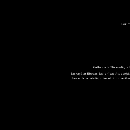
Par 
Platforma.lv SIA noslēgts 
Saskaņā ar Eiropas Savienības Atveseļoša
kas uzlabo lietotāju pieredzi un pasāku