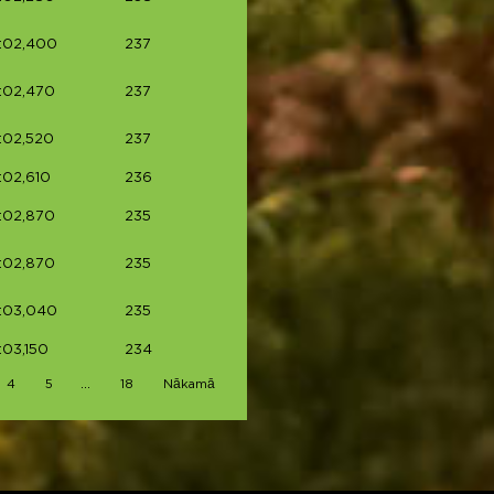
:02,400
237
:02,470
237
:02,520
237
:02,610
236
:02,870
235
:02,870
235
:03,040
235
:03,150
234
…
4
5
18
Nākamā