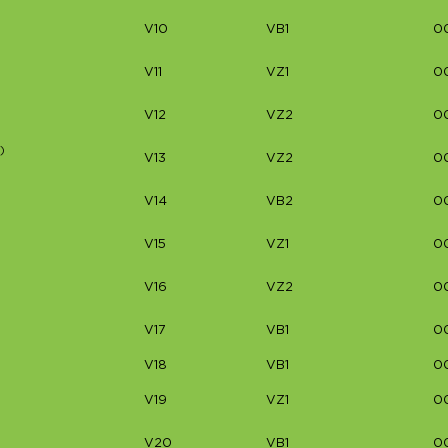
V10
VB1
0
V11
VZ1
0
V12
VZ2
0
)
V13
VZ2
0
V14
VB2
0
V15
VZ1
0
V16
VZ2
0
V17
VB1
00
V18
VB1
0
V19
VZ1
00
V20
VB1
0