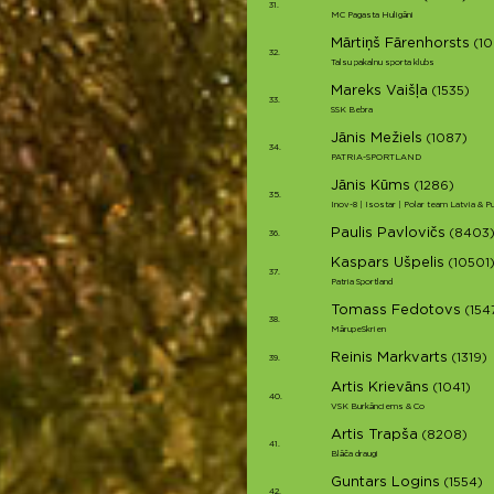
31.
MC Pagasta Huligāni
Mārtiņš Fārenhorsts
(10
32.
Talsu pakalnu sporta klubs
Mareks Vaišļa
(1535)
33.
SSK Bebra
Jānis Mežiels
(1087)
34.
PATRIA-SPORTLAND
Jānis Kūms
(1286)
35.
Inov-8 | Isostar | Polar team Latvia & 
Paulis Pavlovičs
(8403
36.
Kaspars Ušpelis
(10501
37.
Patria Sportland
Tomass Fedotovs
(154
38.
MārupeSkrien
Reinis Markvarts
(1319)
39.
Artis Krievāns
(1041)
40.
VSK Burkānciems & Co
Artis Trapša
(8208)
41.
Blāča draugi
Guntars Logins
(1554)
42.