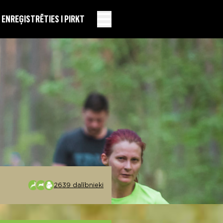
EN
REĢISTRĒTIES I PIRKT
2639 dalībnieki