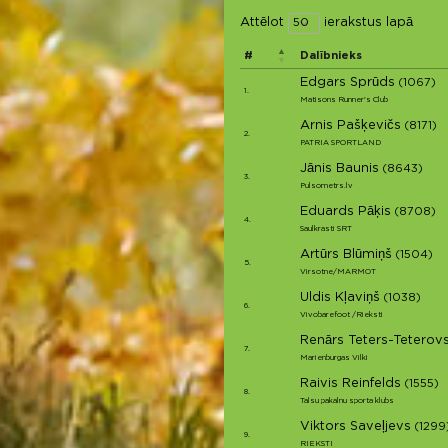
Attēlot
ierakstus lapā
#
Dalībnieks
Edgars Sprūds
(1067)
1.
Matisons Runner's Club
Arnis Pašķevičs
(8171)
2.
PATRIA SPORTLAND
Jānis Baunis
(8643)
3.
Pulsometrs.lv
Eduards Pāķis
(8708)
4.
Saulkrasti SRT
Artūrs Blūmiņš
(1504)
5.
Virsotne/MARMOT
Uldis Kļaviņš
(1038)
6.
Vivobarefoot /Rieksti
Renārs Teters-Teterovs
7.
Marienburgas Vilki
Raivis Reinfelds
(1555)
8.
Talsu pakalnu sporta klubs
Viktors Saveļjevs
(1299
9.
RIEKSTI