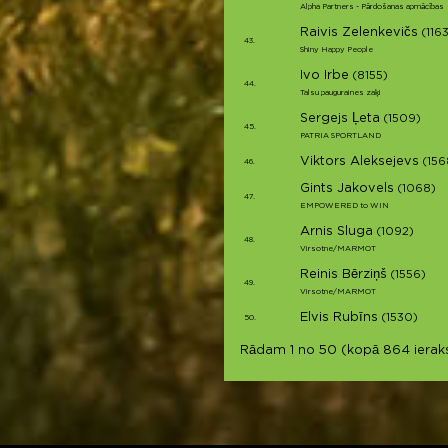
Alpha Partners - Pārdošanas apmācības
Raivis Zelenkevičs
(116
43.
Shiny Happy People
Ivo Irbe
(8155)
44.
Talsu pauguraines zaķi
Sergejs Ļeta
(1509)
45.
PATRIA SPORTLAND
Viktors Aleksejevs
(156
46.
Gints Jakovels
(1068)
47.
EMPOWERED to WIN
Arnis Sluga
(1092)
48.
Virsotne/MARMOT
Reinis Bērziņš
(1556)
49.
Virsotne/MARMOT
Elvis Rubīns
(1530)
50.
Rādam 1 no 50 (kopā 864 ieraks