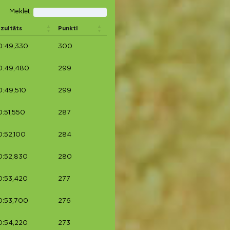
Meklēt:
zultāts
Punkti
0:49,330
300
0:49,480
299
:49,510
299
:51,550
287
:52,100
284
0:52,830
280
0:53,420
277
0:53,700
276
0:54,220
273