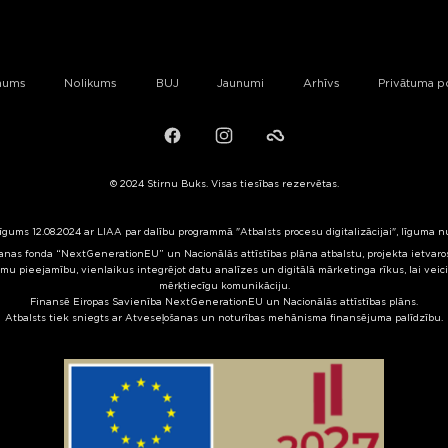
mums
Nolikums
BUJ
Jaunumi
Arhīvs
Privātuma po
Facebook
Instagram
Failiem.lv
© 2024 Stirnu Buks. Visas tiesības rezervētas.
līgums 12.08.2024 ar LIAA par dalību programmā "Atbalsts procesu digitalizācijai", līguma 
nas fonda “NextGenerationEU” un Nacionālās attīstības plāna atbalstu, projekta ietvaros 
mu pieejamību, vienlaikus integrējot datu analīzes un digitālā mārketinga rīkus, lai veic
mērķtiecīgu komunikāciju.
Finansē Eiropas Savienība NextGenerationEU un Nacionālās attīstības plāns.
Atbalsts tiek sniegts ar Atveseļošanas un noturības mehānisma finansējuma palīdzību.