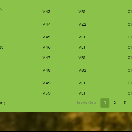
3)
V43
VB1
01
V44
VZ2
01
V45
VL1
01
V46
VL1
01
8)
V47
VB1
01
V48
VB2
01
V49
VL1
01
V50
VL1
01
Iepriekšējā
1
2
3
ti)