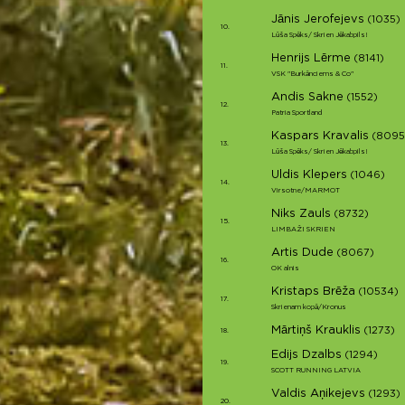
Jānis Jerofejevs
(1035)
10.
Lūša Spēks/ Skrien Jēkabpils!
Henrijs Lērme
(8141)
11.
VSK "Burkānciems & Co"
Andis Sakne
(1552)
12.
Patria Sportland
Kaspars Kravalis
(8095
13.
Lūša Spēks/ Skrien Jēkabpils!
Uldis Klepers
(1046)
14.
Virsotne/MARMOT
Niks Zauls
(8732)
15.
LIMBAŽI SKRIEN
Artis Dude
(8067)
16.
OK alnis
Kristaps Brēža
(10534)
17.
Skrienam kopā/Kronus
Mārtiņš Krauklis
(1273)
18.
Edijs Dzalbs
(1294)
19.
SCOTT RUNNING LATVIA
Valdis Aņikejevs
(1293)
20.