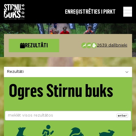
EN
REĢISTRĒTIES I PIRKT
REZULTĀTI
2639 dalībnieki
Izvēlies sadaļu
Ogres Stirnu buks
enter