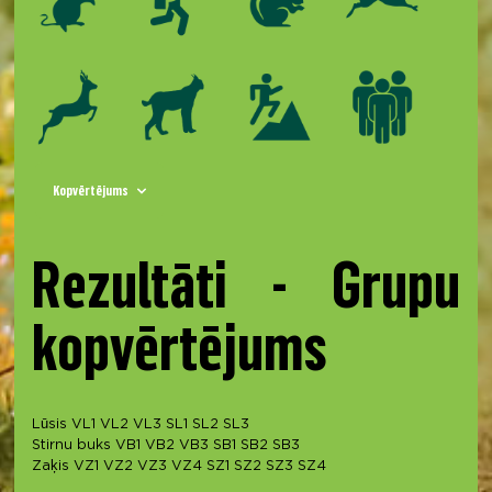
Kopvērtējums
Rezultāti - Grupu
kopvērtējums
Lūsis
VL1
VL2
VL3
SL1
SL2
SL3
Stirnu buks
VB1
VB2
VB3
SB1
SB2
SB3
Zaķis
VZ1
VZ2
VZ3
VZ4
SZ1
SZ2
SZ3
SZ4