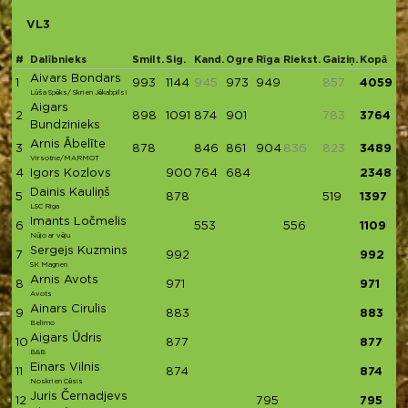
VL3
#
Dalībnieks
Smilt.
Sig.
Kand.
Ogre
Rīga
Riekst.
Gaiziņ.
Kopā
Aivars Bondars
1
993
1144
945
973
949
857
4059
Lūša Spēks/ Skrien Jēkabpils!
Aigars
2
898
1091
874
901
783
3764
Bundzinieks
Arnis Ābelīte
3
878
846
861
904
836
823
3489
Virsotne/MARMOT
4
Igors Kozlovs
900
764
684
2348
Dainis Kauliņš
5
878
519
1397
LSC Riga
Imants Ločmelis
6
553
556
1109
Nūjo ar vēju
Sergejs Kuzmins
7
992
992
SK Magnen
Arnis Avots
8
971
971
Avots
Ainars Cirulis
9
883
883
Belimo
Aigars Ūdris
10
877
877
B&B
Einars Vilnis
11
874
874
Noskrien Cēsis
Juris Černadjevs
12
795
795