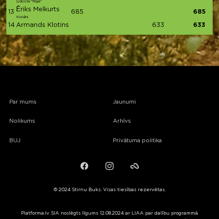
Lidosta "Rīga''
Ēriks Melkurts
13
685
685
Kocēni
14
Armands Klotins
633
633
Par mums
Jaunumi
Nolikums
Arhīvs
BUJ
Privātuma politika
Facebook
Instagram
Failiem.lv
© 2024 Stirnu Buks. Visas tiesības rezervētas.
Platforma.lv SIA noslēgts līgums 12.08.2024 ar LIAA par dalību programmā