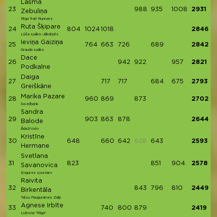
Lāsma
23
988
935
1008
2931
Zebuliņa
Riga Trail Runners
Ruta Šķipare
24
804
1024
1018
2846
Lūša spēks-Jēkabpils
Ieviņa Gaiziņa
25
764
663
726
689
2842
Grauda spēks
Dace
26
942
922
957
2821
Podkalne
Daiga
27
717
717
684
675
2793
Greiškāne
Marika Pazare
28
960
869
873
2702
Swedbank
Sandra
29
903
863
878
2644
Balode
ĀdažiVelo
Kristīne
30
648
660
642
628
643
2593
Hermane
Svetlana
31
823
851
904
2578
Savanovica
Engures sportam
Raivita
32
843
796
810
2449
Birkentāla
Talsu Pauguraines Zaķi
Agnese Irbīte
33
740
800
879
2419
Lidosta "Rīga"