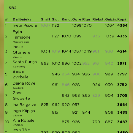
SB2
#
Dalībnieks
Smilt.
Sig.
Kand.
Ogre
Rīga
Riekst.
Gaiziņ.
Kopā
1
Iveta Pūpola
1007
1132
1098
1070
1064
4364
Egija
2
1127
1070
1099
936
1039
4335
Tamsone
Maratona klubs
Inese
3
1034
1019
1044
1087
1049
981
930
4214
Otomere
Vāveres
Santa Puriņa
4
963
1010
996
1002
952
916
940
3971
Supervaroņi
Baiba
5
948
864
934
926
906
989
3797
Zvirbule
Daiga Rove
6
961
846
928
924
939
3752
Swedbank
Zane
7
943
963
895
829
904
3705
Gruberte
8
Ina Balgalve
825
962
920
957
3664
Inga Kāpiņa
9
915
921
844
809
3489
Vāveres
Aija Rogāle
10
875
926
799
887
3487
KROKUS
Ieva Tāle-
11
792
920
806
962
3480