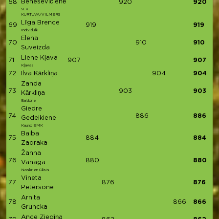
Beneševičienė
68
920
920
SLK
KURTUVA/VILMERS
Līga Brence
69
919
919
Individuāli
Elena
70
910
910
Suveizda
Liene Kļava
71
907
907
Kļavas
72
Ilva Kārkliņa
904
904
Zanda
73
903
903
Kārkliņa
Baldone
Giedre
74
886
886
Gedeikiene
Kauno BMK
Baiba
75
884
884
Zadraka
Žanna
76
880
880
Vanaga
Noskrien Cēsis
Vineta
77
876
876
Petersone
Arnita
78
866
866
Gruncka
Ance Ziediņa