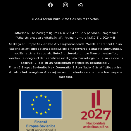
Facebook
Instagram
Failiem.lv
© 2024 Stirnu Buks. Visas tiesības rezervētas.
Platforma.lv SIA noslēgts līgums 12.08.2024 ar LIAA par dalību programmā
"Atbalsts procesu digitalizācijai", līguma numurs Nr.17.2-5-L-2024/468
Saskaņā ar Eiropas Savienības Atveseļošanas fonda “NextGenerationEU” un
Nacionālās attīstības plāna atbalstu, projekta ietvaros izstrādāta Stirnubuks.lv
mobilā lietotne, kas uzlabo lietotāju pieredzi un pasākumu pieejamību,
vienlaikus integrējot datu analīzes un digitālā mārketinga rīkus, lai veicinātu
dalībnieku iesaisti un nodrošinātu mērķtiecīgu komunikāciju.
Finansē Eiropas Savienība NextGenerationEU un Nacionālās attīstības plāns.
Atbalsts tiek sniegts ar Atveseļošanas un noturības mehānisma finansējuma
palīdzību.