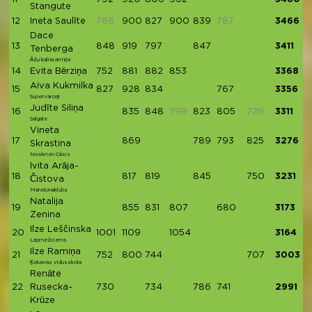
Stangute
12
Ineta Saulīte
768
900
827
900
839
787
3466
Dace
13
848
919
797
847
3411
Tenberga
Āžu kalna armija
14
Evita Bērziņa
752
881
882
853
3368
Aiva Kukmilka
15
827
928
834
767
3356
Supervaroņi
Judīte Siliņa
16
835
848
799
823
805
729
3311
Salgale
Vineta
17
869
789
793
825
3276
Skrastina
Noskrien Cēsis
Ivita Arāja-
18
817
819
845
750
3231
Čistova
Maratonaklubs
Natalija
19
855
831
807
680
3173
Zenina
Ilze Leščinska
20
1001
1109
1054
3164
Lapmežciems
Ilze Ramiņa
21
752
800
744
707
3003
Ķekavas vidusskola
Renāte
22
Rusecka-
730
734
786
741
2991
Krūze