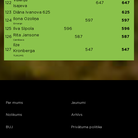
Valērija
122
647
647
Isajeva
123
Diāna Ivanova
625
625
Ilona Ozoliņa
124
597
597
Emergn
125
Ilva Sīpola
596
596
Rita Jansone
126
587
587
Carnikava
Ilze
127
547
547
Kronberga
TUKUMS
Par mums
Jaunumi
Nolikums
Arhīvs
BUJ
Privātuma politika