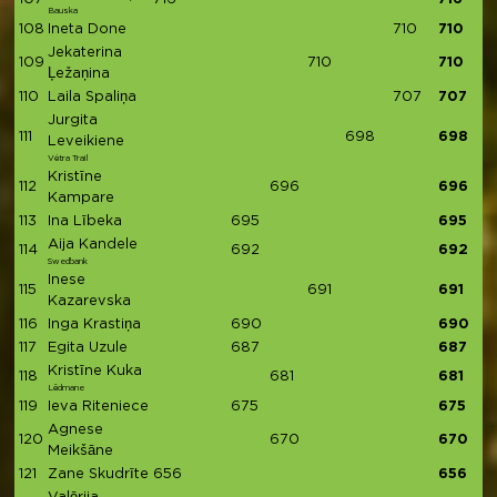
Bauska
108
Ineta Done
710
710
Jekaterina
109
710
710
Ļežaņina
110
Laila Spaliņa
707
707
Jurgita
111
698
698
Leveikiene
Vėtra Trail
Kristīne
112
696
696
Kampare
113
Ina Lībeka
695
695
Aija Kandele
114
692
692
Swedbank
Inese
115
691
691
Kazarevska
116
Inga Krastiņa
690
690
117
Egita Uzule
687
687
Kristīne Kuka
118
681
681
Lēdmane
119
Ieva Riteniece
675
675
Agnese
120
670
670
Meikšāne
121
Zane Skudrīte
656
656