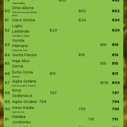
79
862
862
mammadaba
Dina Alksne
80
862
862
Žolneroviča skriešanas
klubs
81
Dace Slotiņa
824
824
Ligita
82
820
820
Leitlande
Zemgales Ziņas
Gunda
83
816
816
Plūmane
Daba mūs sauc
84
Gunta Fauste
816
816
Inga Abu-
85
815
815
Dema
Evita 0zola
86
813
813
Bauska
Agita Gritāne
87
806
806
Biznesa parks ABAVA
Ilona
88
797
797
Sedleniece
89
Agita Grizāne
794
794
Inese Kauķe
90
793
793
Briksnis SK
Natālija
91
791
791
Joničenko