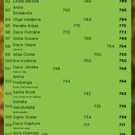
92
Linda Bērziņa
789
789
Anita
93
785
785
Šimkēviča
94
Olga Vasiļjeva
784
784
95
Renāte Krūze
775
775
96
Dace Putnāne
772
772
97
Ginta Gusare
766
766
Dace Veipa
98
754
754
Vāveres
99
Alda Ozola
750
750
100
Ilva Koškina
750
750
Dace Janeka
101
748
748
Nūjo ar vēju
Antra
102
744
744
Freiberga
Scenic Trail Rock Goats
Santa Roze
103
742
742
Vsk Noskrien Divplākšņi
Sonata
104
735
735
Gendvilaitė
#Unbreakable
105
Signe Grase
734
734
Dace Kapture
106
717
717
Daba mūs sauc!
Aiva Kramiņa
107
716
716