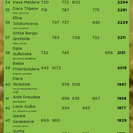
34
Inese Meldere
720
772
802
2294
Dace Tilgase
35
719
787
775
2281
DPD LATVIJA
Elīna
36
797
737
695
2229
Tolokonceva
VSK Noskrien
Sintija Berga-
37
783
706
722
2211
Grinfelde
Nūjo vesels
Egija
38
732
743
656
2131
Gulbinska
Skriešanas akadēmija
Baiba
39
943
1072
2015
Frišenbrūdere
Engures sportam
Dace
Skrastiņa
40
978
1019
1997
TALSU PAUGURAINES
ZAĶI
Aida Graudiņa
41
656
635
667
1958
Gausā jūdze
Liene Gulbe
42
934
943
1877
Es, Džastins un Zane
Giedrė
43
869
960
1829
Gedeikienė
KAUNO BMK
Gunta