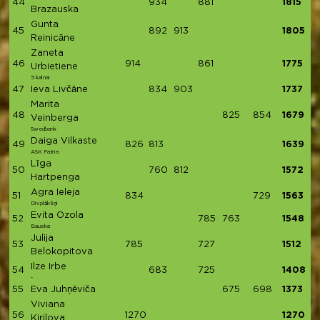
44
934
881
1815
Brazauska
Gunta
45
892
913
1805
Reinicāne
Zaneta
46
914
861
1775
Urbietiene
5 kalnai
47
Ieva Livčāne
834
903
1737
Marita
48
825
854
1679
Veinberga
Swedbank
Daiga Vilkaste
49
826
813
1639
ASK Patria
Līga
50
760
812
1572
Hartpenga
Agra Ieleja
51
834
729
1563
Divplākšņi
Evita Ozola
52
785
763
1548
Bauska
Julija
53
785
727
1512
Belokopitova
Ilze Irbe
54
683
725
1408
-
55
Eva Juhņēviča
675
698
1373
Viviana
56
1270
1270
Kirilova