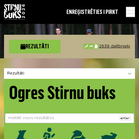
EN
REĢISTRĒTIES I PIRKT
REZULTĀTI
2639 dalībnieki
Izvēlies sadaļu
Ogres Stirnu buks
enter