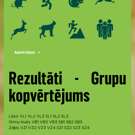
Kopvērtējums
Rezultāti - Grupu
kopvērtējums
Lūsis
VL1
VL2
VL3
SL1
SL2
SL3
Stirnu buks
VB1
VB2
VB3
SB1
SB2
SB3
Zaķis
VZ1
VZ2
VZ3
VZ4
SZ1
SZ2
SZ3
SZ4