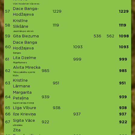
VSK Noskrien Vāveres
Dace Banga-
57
1229
1229
Hodžajeva
Kristīne
58
1119
1119
Slikšāne
Jaunmārupe skrien
59
Gita Biezuma
536
562
1098
Dace Banga
60
1093
1093
Hodžajeva
Bangas
Lita Dzelme
61
999
999
RigaRunners
Alvita Mirecka
62
985
985
Talsu pakalnu sporta
klubs
Kristīne
63
951
951
Lārmane
Margarita
64
939
939
Peteļina
Supervaroņu treniņi
65
Līga Vībure
938
938
66
Ilze Krieviņa
937
937
Sigita Vāce
67
922
922
ultrataka
Zita