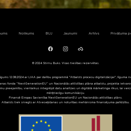
mums
Nolikums
BUJ
Jaunumi
Arhīvs
Privātuma po
Facebook
Instagram
Failiem.lv
© 2024 Stirnu Buks. Visas tiesības rezervētas.
līgums 12.08.2024 ar LIAA par dalību programmā "Atbalsts procesu digitalizācijai", līguma 
nas fonda “NextGenerationEU” un Nacionālās attīstības plāna atbalstu, projekta ietvaros 
mu pieejamību, vienlaikus integrējot datu analīzes un digitālā mārketinga rīkus, lai veic
mērķtiecīgu komunikāciju.
Finansē Eiropas Savienība NextGenerationEU un Nacionālās attīstības plāns.
Atbalsts tiek sniegts ar Atveseļošanas un noturības mehānisma finansējuma palīdzību.