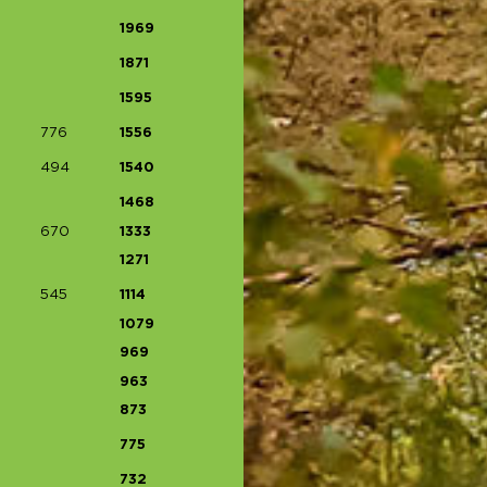
1969
1871
1595
776
1556
494
1540
1468
670
1333
1271
545
1114
1079
969
963
873
775
732