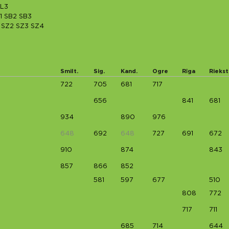
L3
1
SB2
SB3
SZ2
SZ3
SZ4
Smilt.
Sig.
Kand.
Ogre
Rīga
Riekst
722
705
681
717
656
841
681
934
890
976
648
692
648
727
691
672
910
874
843
857
866
852
581
597
677
510
808
772
717
711
685
714
644