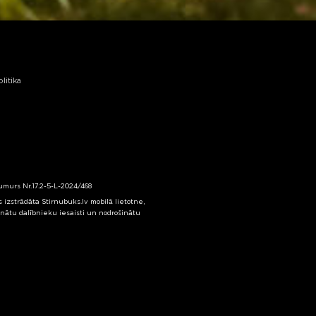
litika
numurs Nr.17.2-5-L-2024/468
izstrādāta Stirnubuks.lv mobilā lietotne,
inātu dalībnieku iesaisti un nodrošinātu