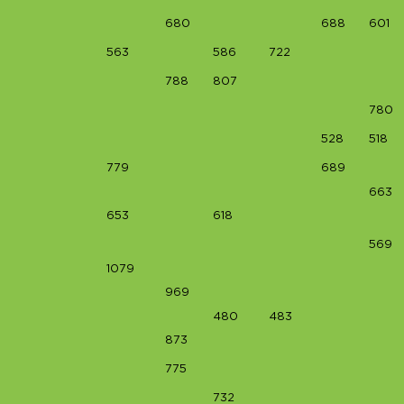
680
688
601
o
563
586
722
788
807
780
528
518
779
689
663
653
618
569
1079
969
480
483
873
775
732