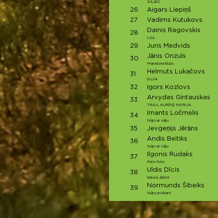
ZAJEC
26
Aigars Liepiņš
27
Vadims Kutukovs
Dainis Ragovskis
28
LDz
29
Juris Medvids
Jānis Onzuls
30
Maratona klubs
Helmuts Lukačovs
31
SILVA
32
Igors Kozlovs
Arvydas Gintauskas
33
TRAIL KURŠIŲ NERIJA
Imants Ločmelis
34
Nūjo ar vēju
35
Jevgeņijs Jērāns
Andis Beitiks
36
Nūjo ar vēju
Ilgonis Rudaks
37
Pole Pole
Uldis Dīcis
38
Gausā Jūdze
Normunds Šibeiks
39
Nūjo priekam