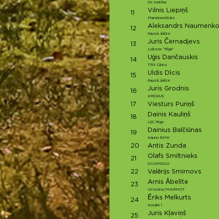
SK Katrīna
Vilnis Liepiņš
11
Maratona klubs
Aleksandrs Naumenk
12
Gausā Jūdze
Juris Černadjevs
13
Lidosta “Rīga”
Uģis Dančauskis
14
TRX Cēsis
Uldis Dīcis
15
Gausā Jūdze
Juris Grodnis
16
KROKUS
17
Viesturs Puriņš
Dainis Kauliņš
18
LSC Riga
Dainius Balčiūnas
19
Kauno BMK
20
Antis Zunda
Olafs Smiltnieks
21
SILVANOLS
22
Valērijs Smirnovs
Arnis Ābelīte
23
Virsotne/MARMOT
Ēriks Melkurts
24
Kocēni 1
Juris Kļaviņš
25