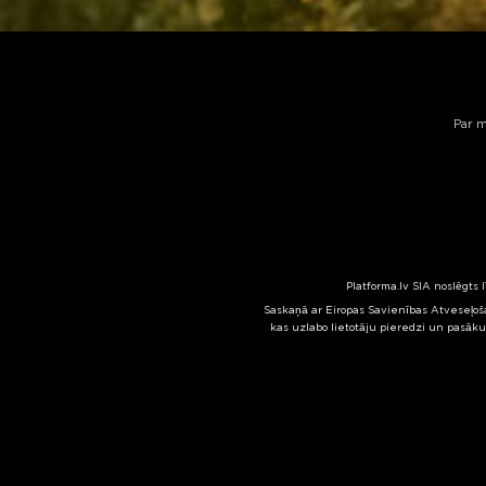
Par 
Platforma.lv SIA noslēgts 
Saskaņā ar Eiropas Savienības Atveseļoša
kas uzlabo lietotāju pieredzi un pasāku