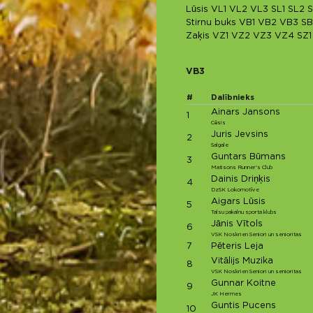
Lūsis
VL1
VL2
VL3
SL1
SL2
S
Stirnu buks
VB1
VB2
VB3
SB
Zaķis
VZ1
VZ2
VZ3
VZ4
SZ1
VB3
#
Dalībnieks
Ainars Jansons
1
Cēsis
Juris Jevsins
2
Salgale
Guntars Būmans
3
Matisons Runner's Club
Dainis Driņķis
4
DzSK Lokomotīve
Aigars Lūsis
5
Talsu pakalnu sporta klubs
Jānis Vītols
6
VSK Noskrien Seniori un senioritas
7
Pēteris Leja
Vitālijs Muzika
8
VSK Noskrien Seniori un senioritas
Gunnar Koitne
9
JK Hermes
Guntis Pucens
10