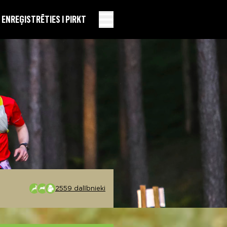
EN
REĢISTRĒTIES I PIRKT
2559 dalībnieki