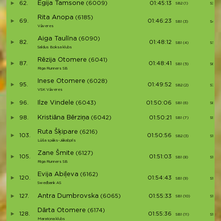
Egija Tamsone
62.
(6009)
01:45:13
SB2 (1)
S3
Rita Anopa
(6185)
69.
01:46:23
SB1 (3)
S4
Vāveres
Aiga Taulīna
(6090)
82.
01:48:12
SB1 (4)
S5
Saldus Boksa klubs
Rēzija Otomere
(6041)
87.
01:48:41
SB1 (5)
S6
Riga Runners SB
Inese Otomere
(6028)
95.
01:49:52
SB2 (2)
S7
VSK Vāveres
Ilze Vindele
96.
(6043)
01:50:06
SB1 (6)
S8
Kristiāna Bērziņa
98.
(6042)
01:50:21
SB1 (7)
S9
Ruta Šķipare
(6216)
103.
01:50:56
SB2 (3)
S10
Lūša spēks-Jēkabpils
Zane Šmite
(6127)
105.
01:51:03
SB1 (8)
S11
Riga Runners SB
Evija Abiļeva
(6162)
120.
01:54:43
SB1 (9)
S12
Swedbank AS
Antra Dumbrovska
127.
(6065)
01:55:33
SB1 (10)
S13
Dārta Otomere
(6174)
128.
01:55:36
SB1 (11)
S14
Maratona klubs