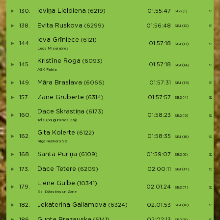
Ieviņa Lieldiena
130.
(6219)
01:55:47
SB3 (1)
S15
Evita Ruskova
138.
(6299)
01:56:48
SB1 (12)
S16
Ieva Grīniece
(6121)
144.
01:57:18
SB1 (13)
S17
Legs Miserables
Kristīne Roga
(6093)
145.
01:57:18
SB1 (14)
S18
ASK Patria
Māra Braslava
149.
(6066)
01:57:31
SB1 (15)
S19
Zane Gruberte
157.
(6314)
01:57:57
SB2 (4)
S20
Dace Skrastiņa
(6173)
160.
01:58:23
SB2 (5)
S21
Talsu pauguraines Zaķi
Gita Kolerte
(6122)
162.
01:58:35
SB1 (16)
S22
Riga Runners SB
Santa Puriņa
168.
(6109)
01:59:07
SB2 (6)
S23
Dace Tetere
173.
(6209)
02:00:11
SB1 (17)
S24
Liene Gulbe
(10341)
179.
02:01:24
SB2 (7)
S25
Es, Džastins un Zane
Jekaterina Gallamova
182.
(6324)
02:01:53
SB1 (18)
S26
Gunta Brazauska
186.
(6141)
02:02:13
SB2 (8)
S27