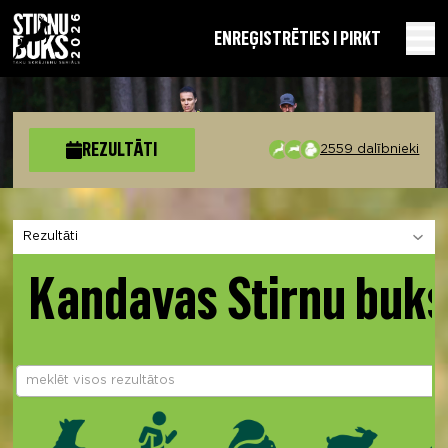
EN
REĢISTRĒTIES I PIRKT
REZULTĀTI
2559 dalībnieki
Izvēlies sadaļu
Kandavas Stirnu buks