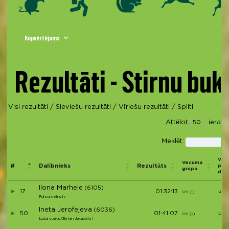
Kopvērtējums
Rezultāti - Stirnu buk
Visi rezultāti
/
Sieviešu rezultāti
/
Vīriešu rezultāti
/
Spliti
Attēlot
ieraks
Meklēt:
Vie
Vecuma
#
Dalībnieks
Rezultāts
pēc
grupa
dzi
Ilona Marhele
(6105)
17.
01:32:13
SB1 (1)
S1
Pulsometrs.lv
Ineta Jerofejeva
(6036)
50.
01:41:07
SB1 (2)
S2
Lūša spēks/Skrien Jēkabpils!