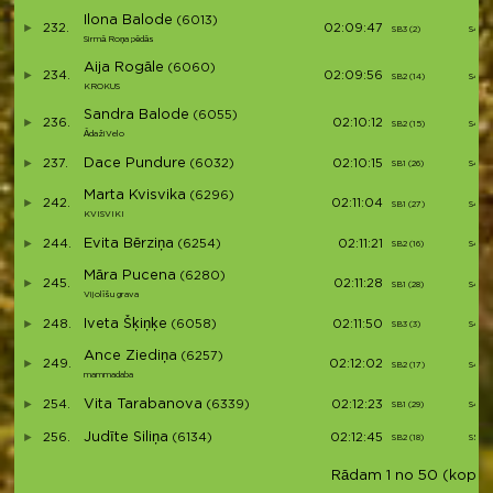
Ilona Balode
(6013)
232.
02:09:47
SB3 (2)
S40
Sirmā Roņa pēdās
Aija Rogāle
(6060)
234.
02:09:56
SB2 (14)
S41
KROKUS
Sandra Balode
(6055)
236.
02:10:12
SB2 (15)
S42
ĀdažiVelo
Dace Pundure
237.
(6032)
02:10:15
SB1 (26)
S43
Marta Kvisvika
(6296)
242.
02:11:04
SB1 (27)
S44
KVISVIKI
Evita Bērziņa
244.
(6254)
02:11:21
SB2 (16)
S45
Māra Pucena
(6280)
245.
02:11:28
SB1 (28)
S46
Vijolīšu grava
Iveta Šķiņķe
248.
(6058)
02:11:50
SB3 (3)
S47
Ance Ziediņa
(6257)
249.
02:12:02
SB2 (17)
S48
mammadaba
Vita Tarabanova
254.
(6339)
02:12:23
SB1 (29)
S49
Judīte Siliņa
256.
(6134)
02:12:45
SB2 (18)
S50
Rādam 1 no 50 (kopā 12