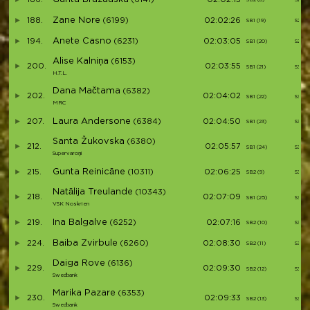
Zane Nore
188.
(6199)
02:02:26
SB1 (19)
S28
Anete Casno
194.
(6231)
02:03:05
SB1 (20)
S29
Alise Kalniņa
(6153)
200.
02:03:55
SB1 (21)
S30
H.T.L.
Dana Mačtama
(6382)
202.
02:04:02
SB1 (22)
S31
MRC
Laura Andersone
207.
(6384)
02:04:50
SB1 (23)
S32
Santa Žukovska
(6380)
212.
02:05:57
SB1 (24)
S33
Supervaroņi
Gunta Reinicāne
215.
(10311)
02:06:25
SB2 (9)
S34
Natālija Treulande
(10343)
218.
02:07:09
SB1 (25)
S35
VSK Noskrien
Ina Balgalve
219.
(6252)
02:07:16
SB2 (10)
S36
Baiba Zvirbule
224.
(6260)
02:08:30
SB2 (11)
S37
Daiga Rove
(6136)
229.
02:09:30
SB2 (12)
S38
Swedbank
Marika Pazare
(6353)
230.
02:09:33
SB2 (13)
S39
Swedbank