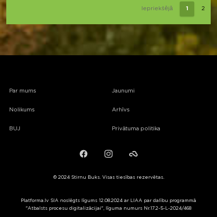
Iepriekšējā
1
2
Par mums
Jaunumi
Nolikums
Arhīvs
BUJ
Privātuma politika
Facebook
Instagram
Failiem.lv
© 2024 Stirnu Buks. Visas tiesības rezervētas.
Platforma.lv SIA noslēgts līgums 12.08.2024 ar LIAA par dalību programmā
"Atbalsts procesu digitalizācijai", līguma numurs Nr.17.2-5-L-2024/468