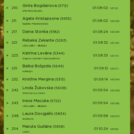
Ginta Bogdanova
(5712)
210.
01:08:02
SZ1 (9)
S3
SPB RUN/Brooks
Agate Kristapsone
(5655)
211.
01:08:02
SZ2 (22)
S3
Siguldas Maratona klubs
Daina Stonka
217.
(5182)
01:08:24
SZ2 (23)
S3
Rebeka Zekante
(5263)
221.
01:08:32
SZ1 (10)
S
Lūša spēks - Jēkabpils
Katrīna Levāne
(5344)
223.
01:08:33
SZ1 (11)
S4
Engures sportam I Sporta patriots
Baiba Bolgzda
(5649)
231.
01:09:12
SZ3 (7)
S4
nothing.lv
Kristīne Mergina
232.
(5313)
01:09:14
SZ2 (24)
S4
Linda Žukovska
(5608)
242.
01:09:54
SZ2 (25)
S
DNB Service Centre
Inese Macuka
(5722)
243.
01:09:54
SZ2 (26)
S
Lūša spēks - Jēkabpils
Laura Dovgjallo
(5834)
248.
01:09:58
SZ2 (27)
S4
Bioderma
Maruta Guitāne
(5658)
254.
01:10:24
SZ3 (8)
S
Ludza