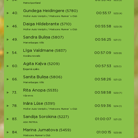
SZ2 (3)
S3
Patria Sportland
Gundega Heidingere
(5780)
40.
00:55:17
SZ2 (4)
S4
Moller Auto Ventpils / Matisons Runner`s Club
Daiga Hildebrante
(5710)
46.
00:55:58
SZ2 (5)
S5
Moller Auto Ventpils / Matisons Runner`s Club
Sandra Buliņa
(5807)
49.
00:56:25
SZ1 (1)
S6
Marienburgas Vilki
Līga Valdmane
(5837)
54.
00:57:09
SZ2 (6)
S7
Kocēnu novads
Agita Kaļva
(5209)
60.
00:57:53
SZ3 (1)
S8
Ķegumā spēks
Sanita Buliņa
(5806)
66.
00:58:26
SZ1 (2)
S9
Marienburgas Vilki
Rita Anopa
(5535)
73.
00:58:58
SZ2 (7)
S1
Vāveres
Ināra Lūse
(5391)
78.
00:59:36
SZ4 (1)
S1
Moller Auto Ventpils / Matisons Runner`s Club
Sandija Sorokina
(5227)
83.
01:00:07
SZ1 (3)
S1
ASK PATRIA
Marina Jumatova
(5459)
84.
01:00:15
SZ2 (8)
S1
Matisons Runner's Club