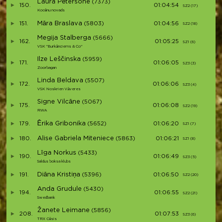
Laura Pētersone
(7373)
150.
01:04:54
SZ2 (17)
S2
Kocēnu novads
Māra Braslava
151.
(5803)
01:04:56
SZ2 (18)
S2
Megija Stalberga
(5666)
162.
01:05:25
SZ1 (6)
S2
VSK "Burkānciems & Co"
Ilze Leščinska
(5959)
171.
01:06:05
SZ3 (3)
S2
Zoorbagan
Linda Beldava
(5507)
172.
01:06:06
SZ3 (4)
S2
VSK Noskrien Vāveres
Signe Vilcāne
(5067)
175.
01:06:08
SZ2 (19)
S3
RWA
Ērika Gribonika
179.
(5652)
01:06:20
SZ1 (7)
S3
Alise Gabriela Miteniece
180.
(5863)
01:06:21
SZ1 (8)
S3
Līga Norkus
(5433)
190.
01:06:49
SZ3 (5)
S3
Saldus boksa klubs
Diāna Kristiņa
191.
(5396)
01:06:50
SZ2 (20)
S3
Anda Grudule
(5430)
194.
01:06:55
SZ2 (21)
S3
Swedbank
Žanete Leimane
(5856)
208.
01:07:53
SZ3 (6)
S3
TRX Cēsis