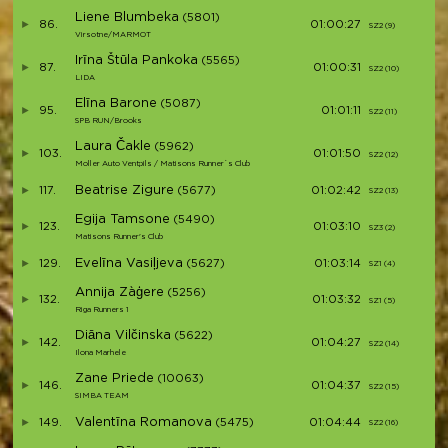
Liene Blumbeka
(5801)
86.
01:00:27
SZ2 (9)
S1
Virsotne/MARMOT
Irīna Štūla Pankoka
(5565)
87.
01:00:31
SZ2 (10)
S1
LIDA
Elīna Barone
(5087)
95.
01:01:11
SZ2 (11)
S1
SPB RUN/Brooks
Laura Čakle
(5962)
103.
01:01:50
SZ2 (12)
S1
Moller Auto Ventpils / Matisons Runner`s Club
Beatrise Zigure
117.
(5677)
01:02:42
SZ2 (13)
S1
Egija Tamsone
(5490)
123.
01:03:10
SZ3 (2)
S1
Matisons Runner's Club
Evelīna Vasiļjeva
129.
(5627)
01:03:14
SZ1 (4)
S2
Annija Zàģere
(5256)
132.
01:03:32
SZ1 (5)
S2
Riga Runners 1
Diāna Vilčinska
(5622)
142.
01:04:27
SZ2 (14)
S2
Ilona Marhele
Zane Priede
(10063)
146.
01:04:37
SZ2 (15)
S2
SIMBA TEAM
Valentīna Romanova
149.
(5475)
01:04:44
SZ2 (16)
S2