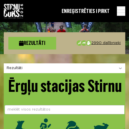
EN
REĢISTRĒTIES I PIRKT
REZULTĀTI
2990 dalībnieki
Izvēlies sadaļu
Ērgļu stacijas Stirnu