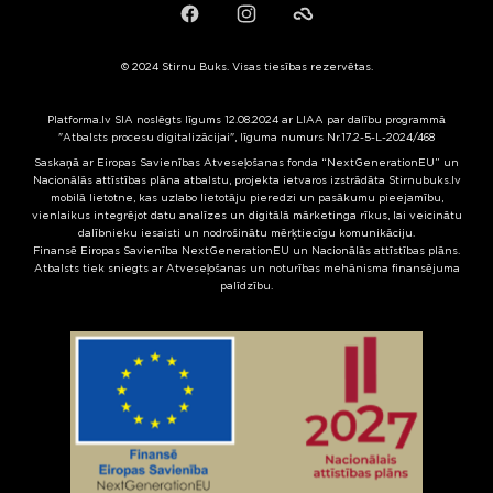
Facebook
Instagram
Failiem.lv
© 2024 Stirnu Buks. Visas tiesības rezervētas.
Platforma.lv SIA noslēgts līgums 12.08.2024 ar LIAA par dalību programmā
"Atbalsts procesu digitalizācijai", līguma numurs Nr.17.2-5-L-2024/468
Saskaņā ar Eiropas Savienības Atveseļošanas fonda “NextGenerationEU” un
Nacionālās attīstības plāna atbalstu, projekta ietvaros izstrādāta Stirnubuks.lv
mobilā lietotne, kas uzlabo lietotāju pieredzi un pasākumu pieejamību,
vienlaikus integrējot datu analīzes un digitālā mārketinga rīkus, lai veicinātu
dalībnieku iesaisti un nodrošinātu mērķtiecīgu komunikāciju.
Finansē Eiropas Savienība NextGenerationEU un Nacionālās attīstības plāns.
Atbalsts tiek sniegts ar Atveseļošanas un noturības mehānisma finansējuma
palīdzību.