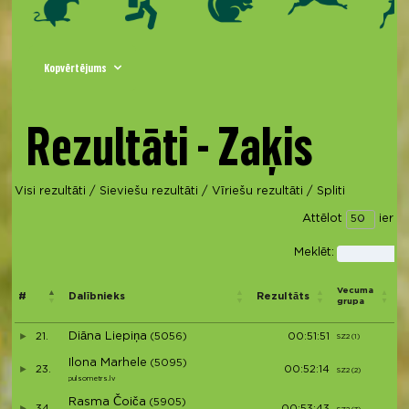
Kopvērtējums
Rezultāti - Zaķis
Visi rezultāti
/
Sieviešu rezultāti
/
Vīriešu rezultāti
/
Spliti
Attēlot
ierak
Meklēt:
V
Vecuma
#
Dalībnieks
Rezultāts
p
grupa
d
Diāna Liepiņa
21.
(5056)
00:51:51
SZ2 (1)
S1
Ilona Marhele
(5095)
23.
00:52:14
SZ2 (2)
S2
pulsometrs.lv
Rasma Čoiča
(5905)
34.
00:53:43