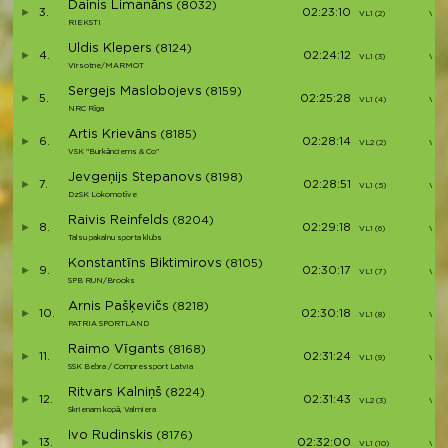
Dainis Limanāns
(8032)
3.
02:23:10
VL1 (2)
V3
RIEKSTI
Uldis Klepers
(8124)
4.
02:24:12
VL1 (3)
V4
Virsotne/MARMOT
Sergejs Maslobojevs
(8159)
5.
02:25:28
VL1 (4)
V5
NRC Rīga
Artis Krievāns
(8185)
6.
02:28:14
VL2 (2)
V6
VSK "Burkānciems & Co"
Jevgeņijs Stepanovs
(8198)
7.
02:28:51
VL1 (5)
V7
DzSK Lokomotīve
Raivis Reinfelds
(8204)
8.
02:29:18
VL1 (6)
V8
Talsu pakalnu sporta klubs
Konstantīns Biktimirovs
(8105)
9.
02:30:17
VL1 (7)
V9
SPB RUN/Brooks
Arnis Pašķevičs
(8218)
10.
02:30:18
VL1 (8)
V10
PATRIA SPORTLAND
Raimo Vīgants
(8168)
11.
02:31:24
VL1 (9)
V11
SSK Bebra / Compressport Latvia
Ritvars Kalniņš
(8224)
12.
02:31:43
VL2 (3)
V12
Skrienam kopā, Valmiera
Ivo Rudinskis
(8176)
13.
02:32:00
VL1 (10)
V13