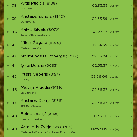
Artis Pūcītis
(8188)
38.
02:53:33
VL1 (27)
V35
SSK Bebra
Kristaps Epners
(8140)
39.
02:53:59
VL2 (8)
V36
DOMDARIS
Kalvis Silgals
(8072)
40.
02:54:17
VL1 (28)
V37
Surikati / Eveko poligrāfija
Mikus Žagata
(8025)
41.
02:54:39
VL1 (29)
V38
Marienburgas Vilki
Normunds Blumbergs
43.
(8034)
02:55:24
VL2 (9)
V39
Ģirts Bulāns
44.
(8093)
02:55:37
VL1 (30)
V40
Intars Veberis
(8157)
45.
02:56:08
VL2 (10)
V41
VEGĀŅI
Mārtiņš Plaudis
(8139)
46.
02:56:37
VL1 (31)
V42
SK Dzērvene
Kristaps Ceriņš
(8156)
47.
02:56:37
VL1 (32)
V43
SPB RUN/Brooks
Reinis Jasliņš
(8165)
48.
02:57:01
VL2 (11)
V44
Jaunmārupe skrien!
Armands Zvejnieks
(8206)
49.
02:57:09
VL1 (33)
V45
Moller Auto Ventspils / Matisons Runner`s Club