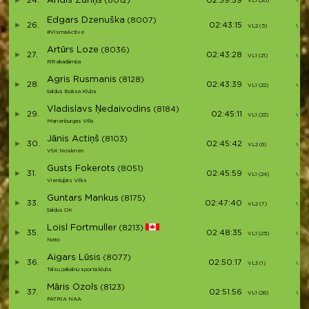
Andis Zariņš
24.
(8012)
02:39:39
VL1 (20)
V24
Edgars Dzenuška
(8007)
26.
02:43:15
VL2 (5)
V25
#VismaActive
Artūrs Loze
(8036)
27.
02:43:28
VL1 (21)
V26
RR akadēmija
Agris Rusmanis
(8128)
28.
02:43:39
VL1 (22)
V27
Saldus Boksa Klubs
Vladislavs Ņedaivodins
(8184)
29.
02:45:11
VL1 (23)
V28
Marienburgas Vilki
Jānis Actiņš
(8103)
30.
02:45:42
VL2 (6)
V29
VSK Noskrien
Gusts Fokerots
(8051)
31.
02:45:59
VL1 (24)
V30
Vientuļais Vilks
Guntars Mankus
(8175)
33.
02:47:40
VL2 (7)
V31
Saldus OK
Loisl Fortmuller
(8213)
35.
02:48:35
VL1 (25)
V32
Nato
Aigars Lūsis
(8077)
36.
02:50:17
VL3 (1)
V33
Talsu pakalnu sporta klubs
Māris Ozols
(8123)
37.
02:51:56
VL1 (26)
V34
PATRIA NAA