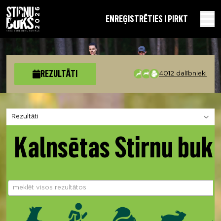
EN
REĢISTRĒTIES I PIRKT
REZULTĀTI
4012 dalībnieki
Izvēlies sadaļu
Kalnsētas Stirnu buk