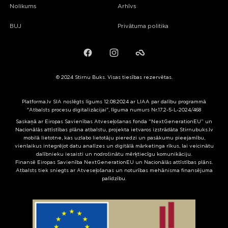
Nolikums
Arhīvs
BUJ
Privātuma politika
Facebook
Instagram
Failiem.lv
© 2024 Stirnu Buks. Visas tiesības rezervētas.
Platforma.lv SIA noslēgts līgums 12.08.2024 ar LIAA par dalību programmā
"Atbalsts procesu digitalizācijai", līguma numurs Nr.17.2-5-L-2024/468
Saskaņā ar Eiropas Savienības Atveseļošanas fonda “NextGenerationEU” un
Nacionālās attīstības plāna atbalstu, projekta ietvaros izstrādāta Stirnubuks.lv
mobilā lietotne, kas uzlabo lietotāju pieredzi un pasākumu pieejamību,
vienlaikus integrējot datu analīzes un digitālā mārketinga rīkus, lai veicinātu
dalībnieku iesaisti un nodrošinātu mērķtiecīgu komunikāciju.
Finansē Eiropas Savienība NextGenerationEU un Nacionālās attīstības plāns.
Atbalsts tiek sniegts ar Atveseļošanas un noturības mehānisma finansējuma
palīdzību.