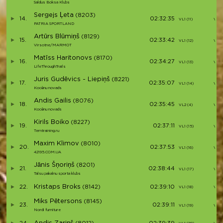
Saldus Boksa Klubs
Sergejs Ļeta
(8203)
14.
02:32:35
VL1 (11)
V14
PATRIA SPORTLAND
Artūrs Blūmiņš
(8129)
15.
02:33:42
VL1 (12)
V15
Virsotne/MARMOT
Matīss Haritonovs
(8170)
16.
02:34:27
VL1 (13)
V16
LifeThroughTrails
Juris Gudēvics - Liepiņš
(8221)
17.
02:35:07
VL1 (14)
V17
Kocēnu novads
Andis Gailis
(8076)
18.
02:35:45
VL2 (4)
V18
Kocēnu novads
Kirils Boiko
(8227)
19.
02:37:11
VL1 (15)
V19
Temtraining.ru
Maxim Klimov
(8010)
20.
02:37:53
VL1 (16)
V20
42195.COM.UA
Jānis Šņoriņš
(8201)
21.
02:38:44
VL1 (17)
V21
Talsu pakalnu sporta klubs
Kristaps Broks
22.
(8142)
02:39:10
VL1 (18)
V22
Miks Pētersons
(8145)
23.
02:39:11
VL1 (19)
V23
Nordi furniture