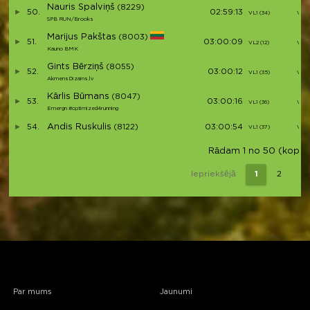
Nauris Spalviņš
(8229)
50.
02:59:13
VL1 (34)
V46
SPB RUN/Brooks
Marijus Pakštas
(8003)
51.
03:00:09
VL2 (12)
V47
Kauno BMK
Gints Bērziņš
(8055)
52.
03:00:12
VL1 (35)
V48
AkmensDizains.lv
Kārlis Būmans
(8047)
53.
03:00:16
VL1 (36)
V49
Emergn #optimized4running
Andis Ruskulis
54.
(8122)
03:00:54
VL1 (37)
V50
Rādam 1 no 50 (kopā 1
Iepriekšējā
1
2
3
Par mums
Jaunumi