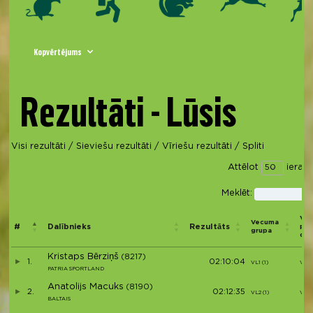
Kopvērtējums
Rezultāti - Lūsis
Visi rezultāti
/
Sieviešu rezultāti
/
Vīriešu rezultāti
/
Spliti
Attēlot
ieraks
Meklēt:
Vie
Vecuma
#
Dalībnieks
Rezultāts
pēc
grupa
dz
Kristaps Bērziņš
(8217)
1.
02:10:04
VL1 (1)
V1
PATRIA SPORTLAND
Anatolijs Macuks
(8190)
2.
02:12:35
VL2 (1)
V2
BALTAIS