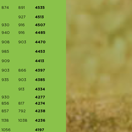
874
891
4535
927
4513
930
916
4507
940
916
4485
908
903
4470
985
4453
909
4413
903
866
4397
935
903
4385
913
4334
930
4277
856
817
4274
857
792
4238
1138
1038
4236
1056
4197