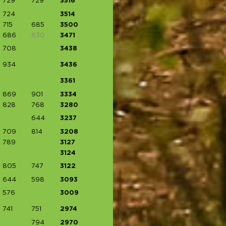
729
729
3516
724
3514
715
685
3500
686
630
3471
708
3438
934
3436
3361
869
901
3334
828
768
3280
644
3237
709
814
3208
789
3127
3124
805
747
3122
644
598
3093
576
3009
741
751
2974
794
2970