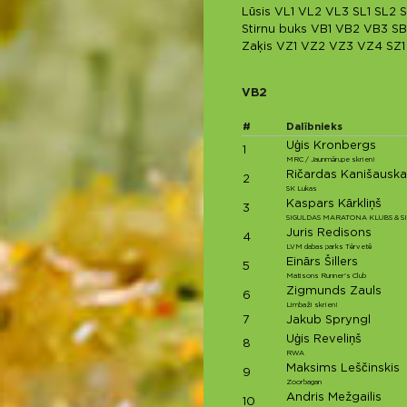
Lūsis
VL1
VL2
VL3
SL1
SL2
S
Stirnu buks
VB1
VB2
VB3
SB
Zaķis
VZ1
VZ2
VZ3
VZ4
SZ1
VB2
#
Dalībnieks
Uģis Kronbergs
1
MRC / Jaunmārupe skrien!
Ričardas Kanišauska
2
SK Lukas
Kaspars Kārkliņš
3
SIGULDAS MARATONA KLUBS & S
Juris Redisons
4
LVM dabas parks Tērvetē
Einārs Šillers
5
Matisons Runner's Club
Zigmunds Zauls
6
Limbaži skrien!
7
Jakub Spryngl
Uģis Reveliņš
8
RWA
Maksims Leščinskis
9
Zoorbagan
Andris Mežgailis
10