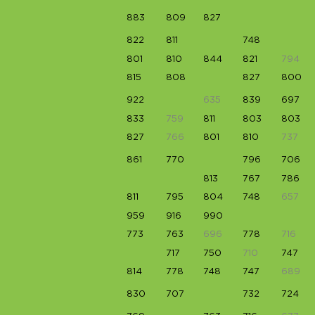
883
809
827
822
811
748
801
810
844
821
794
815
808
827
800
922
635
839
697
833
759
811
803
803
827
766
801
810
737
861
770
796
706
813
767
786
811
795
804
748
657
959
916
990
773
763
696
778
716
717
750
710
747
814
778
748
747
689
830
707
732
724