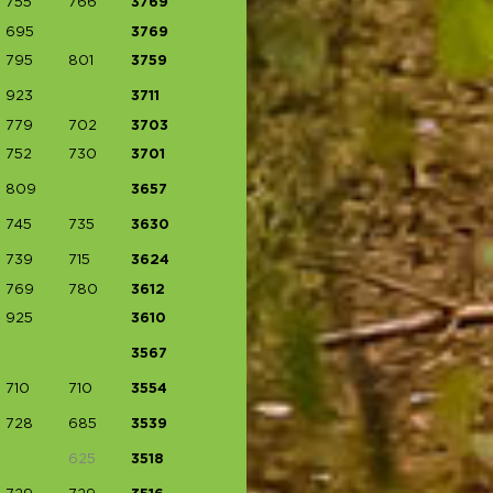
755
766
3769
695
3769
795
801
3759
923
3711
779
702
3703
752
730
3701
809
3657
745
735
3630
739
715
3624
769
780
3612
925
3610
3567
710
710
3554
728
685
3539
625
3518