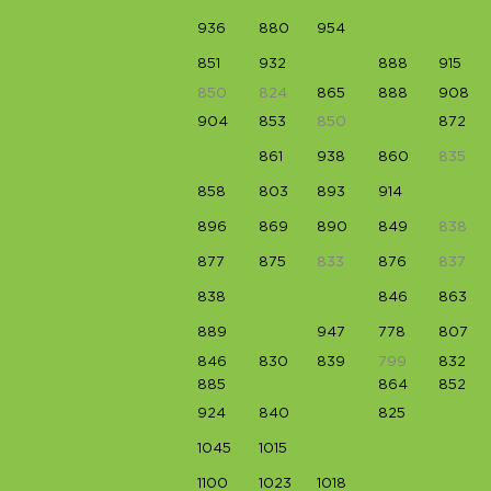
936
880
954
851
932
888
915
850
824
865
888
908
904
853
850
872
861
938
860
835
858
803
893
914
896
869
890
849
838
877
875
833
876
837
838
846
863
889
947
778
807
846
830
839
799
832
885
864
852
924
840
825
1045
1015
1100
1023
1018