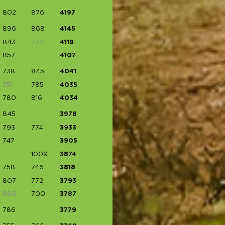
802
876
4197
896
868
4145
843
777
4119
857
4107
738
845
4041
751
785
4035
780
816
4034
845
3978
793
774
3933
747
3905
1009
3874
758
746
3818
807
772
3793
680
700
3787
786
3779