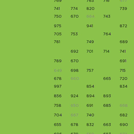
769
763
716
677
741
774
820
739
750
670
664
743
975
941
872
705
753
764
781
749
689
692
701
714
741
789
670
691
649
698
757
715
678
660
665
720
997
854
834
856
924
894
893
758
650
691
685
668
704
667
740
682
655
678
832
663
690