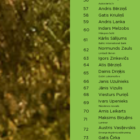
56
Autostarts.lv
57
Andris Bērziņš
58
Gatis Kriuliņš
59
Andris Lanka
Indars Melzobs
60
Mārupes bolti
Kārlis Sālījums
61
Baltic International Bank
Normunds Zauls
62
Limbaži Skrien
63
Igors Zinkevičs
64
Atis Bērziņš
Dainis Driņķis
65
DzSK Lokomotīve
66
Janis Uzulnieks
67
Jānis Vizulis
68
Viesturs Puriņš
Ivars Upenieks
69
Rēzeknes novads
70
Arnis Leikarts
Maksims Birjuļins
71
Luminor
Austris Vasiļevskis
72
Emergn #optimized4running
73
Gatis Čirka