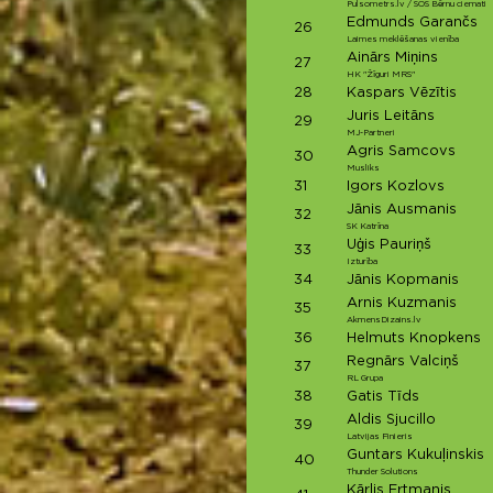
Pulsometrs.lv / SOS Bērnu ciemati
Edmunds Garančs
26
Laimes meklēšanas vienība
Ainārs Miņins
27
HK "Žīguri MRS"
28
Kaspars Vēzītis
Juris Leitāns
29
MJ-Partneri
Agris Samcovs
30
Musliks
31
Igors Kozlovs
Jānis Ausmanis
32
SK Katrīna
Uģis Pauriņš
33
Izturība
34
Jānis Kopmanis
Arnis Kuzmanis
35
AkmensDizains.lv
36
Helmuts Knopkens
Regnārs Valciņš
37
RL Grupa
38
Gatis Tīds
Aldis Sjucillo
39
Latvijas Finieris
Guntars Kukuļinskis
40
Thunder Solutions
Kārlis Ertmanis