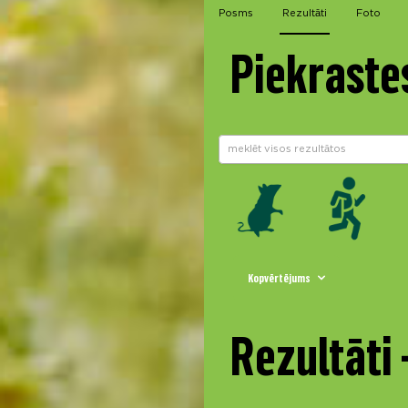
Posms
Rezultāti
Foto
Piekraste
Kopvērtējums
Rezultāti