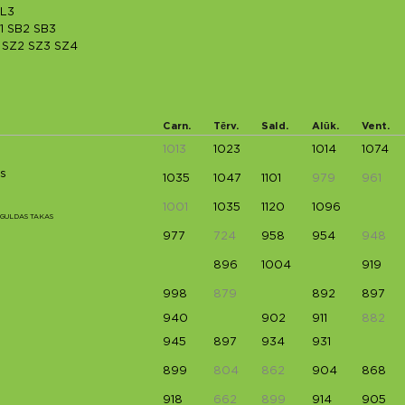
L3
1
SB2
SB3
SZ2
SZ3
SZ4
Carn.
Tērv.
Sald.
Alūk.
Vent.
1013
1023
1014
1074
s
1035
1047
1101
979
961
1001
1035
1120
1096
IGULDAS TAKAS
977
724
958
954
948
896
1004
919
998
879
892
897
940
902
911
882
945
897
934
931
899
804
862
904
868
918
662
899
914
905