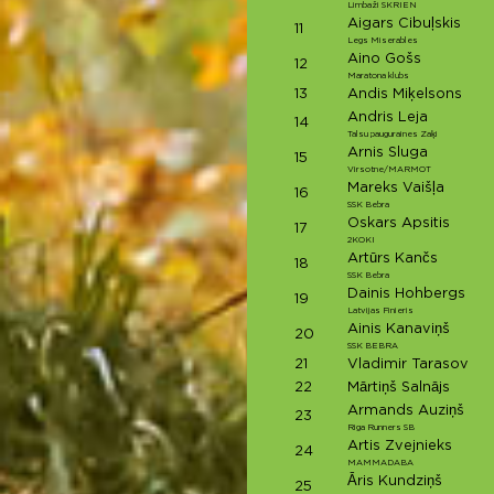
Limbaži SKRIEN
Aigars Cibuļskis
11
Legs Miserables
Aino Gošs
12
Maratona klubs
13
Andis Miķelsons
Andris Leja
14
Talsu pauguraines Zaķi
Arnis Sluga
15
Virsotne/MARMOT
Mareks Vaišļa
16
SSK Bebra
Oskars Apsitis
17
2KOKI
Artūrs Kančs
18
SSK Bebra
Dainis Hohbergs
19
Latvijas Finieris
Ainis Kanaviņš
20
SSK BEBRA
21
Vladimir Tarasov
22
Mārtiņš Salnājs
Armands Auziņš
23
Riga Runners SB
Artis Zvejnieks
24
MAMMADABA
Āris Kundziņš
25