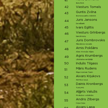
41
BALTAIS
42
Viesturs Tomels
Guntis Zvilna
43
Biznesa parks ABAVA
Juris Jansons
44
Swedbank
45
Ivars Eglītis
Viesturs Grīnbergs
46
Sanctimony
Juris Dombrovskis
47
Rēzeknes novads
Arnis Pokšāns
48
Abas Kreisās Kājas
Agris Krumbergs
49
Līkā kalna rambātāji
50
Indulis Tilgass
Māris Rudens
51
Riga Ironman Team
Aivars Krjukovs
52
PATRIA NAA
Dainis Kronbergs
53
TUKUMS
Aļģirts Valužis
54
Priekules veloklubs
Andris Zībergs
55
Cepu Cepu
Aivars Lapa