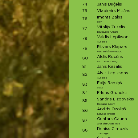
74
Jānis Birģelis
75
Vladimirs Misāns
Imants Zaķis
76
CDT
Vitalijs Žuselis
77
Daugavpils runners
Valdis Lepiksons
78
Auseklis
Ritvars Klapars
79
VSK Burkānciems&CO
Aldis Rocēns
80
Stirnu Buks Design
81
Jānis Kasalis
Alvis Lepiksons
82
Auseklis
Edijs Ramiņš
83
SECE
84
Erlens Grunckis
Sandris Lizbovskis
85
Reclame Boom
Arvīds Ozoliņš
86
Latvijas Finieris
Guntars Cauna
87
Crossfit Urban Tribe
Deniss Cimbals
88
Zoorbagan