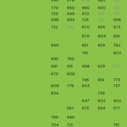
696
679
659
683
672
770
650
680
690
650
729
699
672
641
619
698
694
725
527
668
722
642
670
665
673
879
804
819
869
851
859
782
761
803
895
789
681
615
668
629
577
879
806
746
819
773
806
778
803
737
834
736
647
602
602
587
675
594
577
796
686
704
721
751