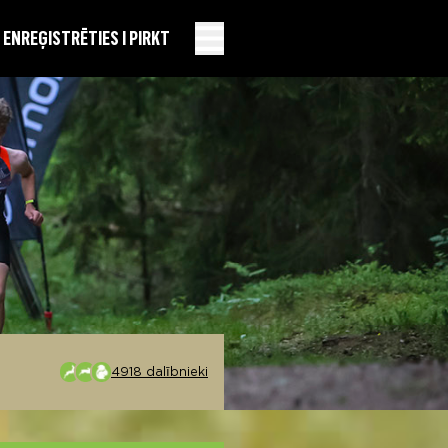
EN
REĢISTRĒTIES I PIRKT
4918 dalībnieki