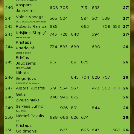
Virsotne/MARMOT
Kaspars
240
608
703
713
693
2717
Jaunzems
Valdis Vanags
241
565
524
584
501
539
2713
DC VECSALACAS UNITED
242
Roberts Ramba
685
665
708
653
2711
Krišjānis Stepiņš
243
743
728
640
594
2705
Purva Kurmji
Kristaps
244
734
583
689
680
2686
Priedoliņš
Lielīgie seski
Edvīns
245
913
891
875
2679
Jaudzems
SPORTLAND
Mihails
246
645
704
620
707
2676
Grigorjevs
PROLATIO Systems
247
Aigars Rudzítis
519
554
567
473
560
454
2673
Gatis
248
848
946
872
2666
Zvejsalnieks
Sergejs Juhno
249
926
891
844
2661
Born2Win
Mārtiņš Pakulis
250
689
666
626
674
2655
EY
Kristaps
251
623
695
643
682
2643
Goldmanis