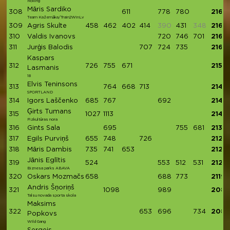
Rolling
Māris Sardiko
308
611
778
780
2169
Team Kažemāka/Train2WinLv
309
Agris Skulte
458
462
402
414
390
431
348
2167
310
Valdis Ivanovs
720
746
701
2167
311
Jurģis Balodis
707
724
735
2166
Kaspars
312
726
755
671
2152
Lasmanis
18
Elvis Teninsons
313
764
668
713
2145
SPORTLAND
314
Igors Laščenko
685
767
692
2144
Ģirts Tumans
315
1027
1113
2140
Fizkultūras nora
316
Gints Sala
695
755
681
2131
317
Egils Purviņš
655
748
726
2129
318
Māris Dambis
735
741
653
2129
Jānis Eglītis
319
524
553
512
531
2120
Biznesa parks ABAVA
320
Oskars Mozmačs
658
688
773
2119
Andris Šņoriņš
321
1098
989
2087
Talsu novada sporta skola
Maksims
322
653
696
734
2083
Popkovs
Wild Gang