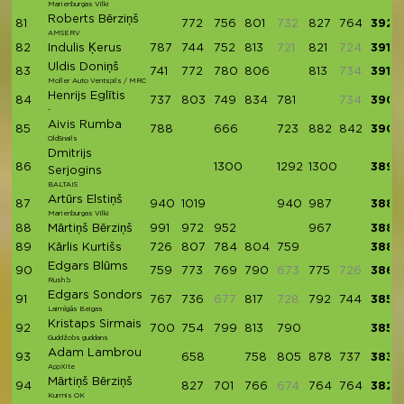
Marienburgas Vilki
Roberts Bērziņš
81
772
756
801
732
827
764
3920
AMSERV
82
Indulis Ķerus
787
744
752
813
721
821
724
3917
Uldis Doniņš
83
741
772
780
806
813
734
3912
Moller Auto Ventspils / MRC
Henrijs Eglītis
84
737
803
749
834
781
734
3904
-
Aivis Rumba
85
788
666
723
882
842
3901
OldSnails
Dmitrijs
86
1300
1292
1300
3892
Serjogins
BALTAIS
Artūrs Elstiņš
87
940
1019
940
987
3886
Marienburgas Vilki
88
Mārtiņš Bērziņš
991
972
952
967
3882
89
Kārlis Kurtišs
726
807
784
804
759
3880
Edgars Blūms
90
759
773
769
790
673
775
726
3866
Rush b
Edgars Sondors
91
767
736
677
817
728
792
744
3856
Laimīgās Beigas
Kristaps Sirmais
92
700
754
799
813
790
3856
Guddžobs guddans
Adam Lambrou
93
658
758
805
878
737
3836
AppXite
Mārtiņš Bērziņš
94
827
701
766
674
764
764
3822
Kurmis OK