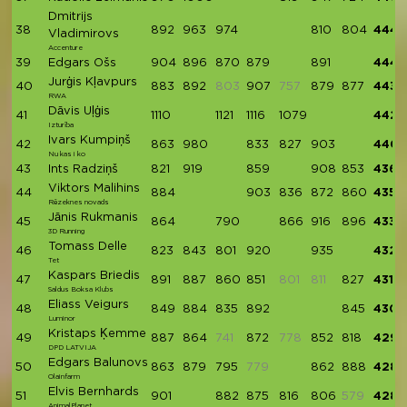
Dmitrijs
38
892
963
974
810
804
4443
Vladimirovs
Accenture
39
Edgars Ošs
904
896
870
879
891
4440
Jurģis Kļavpurs
40
883
892
803
907
757
879
877
4438
RWA
Dāvis Uļģis
41
1110
1121
1116
1079
4426
Izturība
Ivars Kumpiņš
42
863
980
833
827
903
4406
Nu kas i ko
43
Ints Radziņš
821
919
859
908
853
4360
Viktors Malihins
44
884
903
836
872
860
4355
Rēzeknes novads
Jānis Rukmanis
45
864
790
866
916
896
4332
3D Running
Tomass Delle
46
823
843
801
920
935
4322
Tet
Kaspars Briedis
47
891
887
860
851
801
811
827
4316
Saldus Boksa Klubs
Eliass Veigurs
48
849
884
835
892
845
4305
Luminor
Kristaps Ķemme
49
887
864
741
872
778
852
818
4293
DPD LATVIJA
Edgars Balunovs
50
863
879
795
779
862
888
4287
Olainfarm
Elvis Bernhards
51
901
882
875
816
806
579
4280
AnimalPlanet