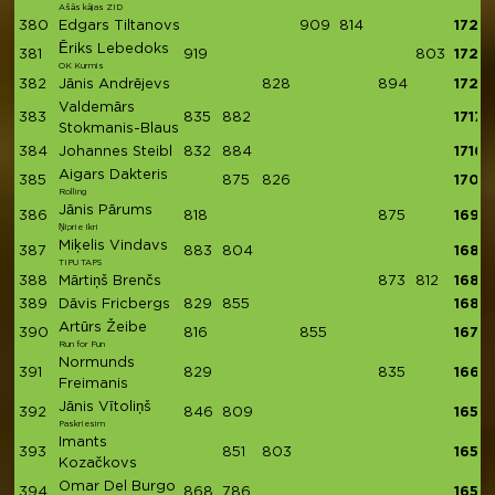
Ašās kājas ZID
380
Edgars Tiltanovs
909
814
1723
Ēriks Lebedoks
381
919
803
1722
OK Kurmis
382
Jānis Andrējevs
828
894
1722
Valdemārs
383
835
882
1717
Stokmanis-Blaus
384
Johannes Steibl
832
884
1716
Aigars Dakteris
385
875
826
1701
Rolling
Jānis Pārums
386
818
875
1693
Ņiprie Ikri
Miķelis Vindavs
387
883
804
1687
TIPU TAPS
388
Mārtiņš Brenčs
873
812
1685
389
Dāvis Fricbergs
829
855
1684
Artūrs Žeibe
390
816
855
1671
Run for Fun
Normunds
391
829
835
1664
Freimanis
Jānis Vītoliņš
392
846
809
1655
Paskriesim
Imants
393
851
803
1654
Kozačkovs
Omar Del Burgo
394
868
786
1654