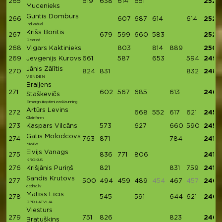
265
619
638
614
651
2522
Mucenieks
Guntis Domburs
266
607
687
614
614
2522
Individual
Krišs Borītis
267
679
599
660
583
2521
Deered
268
Vigars Kaktinieks
803
814
889
2506
269
Jevgenijs Kurovs
661
587
653
594
2495
Jānis Zālītis
270
824
831
832
2487
VENDEN
Braijens
271
602
567
685
613
2467
Staškevičs
Emergn #optimized4running
Artūrs Levins
272
668
552
617
621
2458
Olainfarm
273
Kaspars Vilcāns
573
627
660
590
2450
Gatis Molodcovs
274
763
871
784
2418
MoBo
Elvijs Vanags
275
836
771
806
2413
KROKUS
276
Krišjānis Puriņš
821
831
759
2411
Sandis Krutovs
277
500
494
459
489
454
467
457
2409
cedric.lv
Matīss Līcis
278
545
591
644
621
2401
DPD LATVIJA
Viesturs
279
751
826
823
240
Bratuškins