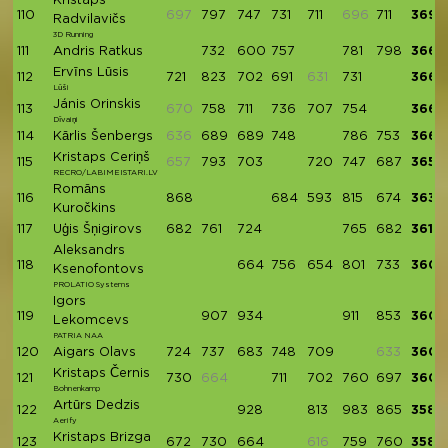
Kristaps
110
697
797
747
731
711
696
711
3697
Radvilavičs
3D Running
111
Andris Ratkus
732
600
757
781
798
3668
Ervīns Lūsis
112
721
823
702
691
631
731
3668
Lūši
Jánis Orinskis
113
670
758
711
736
707
754
3666
Dīvaiņi
114
Kārlis Šenbergs
636
689
689
748
786
753
3665
Kristaps Ceriņš
115
657
793
703
720
747
687
3650
RECRO/LABIMEISTARI.LV
Romāns
116
868
684
593
815
674
3634
Kuročkins
117
Uģis Šņigirovs
682
761
724
765
682
3614
Aleksandrs
118
664
756
654
801
733
3608
Ksenofontovs
PROLATIO Systems
Igors
119
907
934
911
853
3605
Lekomcevs
PATRIA NAA
120
Aigars Olavs
724
737
683
748
709
633
3601
Kristaps Černis
121
730
664
711
702
760
697
3600
Bohnenkamp
Artūrs Dedzis
122
928
813
983
865
3589
Aerify
Kristaps Brizga
123
672
730
664
616
759
760
3585