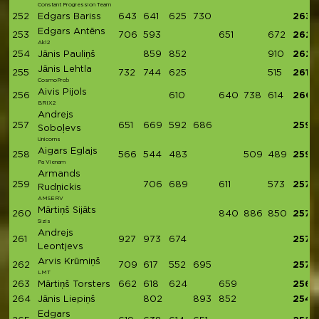
Constant Progression Team
252
Edgars Bariss
643
641
625
730
2639
Edgars Antēns
253
706
593
651
672
2622
Ak12
254
Jānis Pauliņš
859
852
910
2621
Jānis Lehtla
255
732
744
625
515
2616
CosmoProb
Aivis Pijols
256
610
640
738
614
2602
BRIX2
Andrejs
257
651
669
592
686
2598
Soboļevs
Unicorns
Aigars Eglajs
258
566
544
483
509
489
2591
Pa Vienam
Armands
259
706
689
611
573
2579
Rudņickis
AMSERV
Mārtiņš Sijāts
260
840
886
850
2576
Sizis
Andrejs
261
927
973
674
2574
Leontjevs
Arvis Krūmiņš
262
709
617
552
695
2573
LMT
263
Mārtiņš Torsters
662
618
624
659
2563
264
Jānis Liepiņš
802
893
852
2547
Edgars