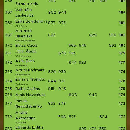
366
498
449
461
439
1847
Strautmanis
Valentīns
367
902
944
1846
Laskevičs
Ēriks Bogdanovs
368
877
933
1810
ASK Patria
Armands
369
623
629
556
1808
Bisenieks
Guddžobs Guddans
370
Elviss Ozols
565
646
592
1803
Jānis Ābols
371
876
918
1794
VSK Noskrien
Aldis Buss
372
847
928
1775
SK Tērauds
Arturs Kažmers
373
829
936
1765
Valmiermuiža
Edgars Treigūts
374
844
921
1765
Paskriesim
375
Raitis Cielēns
815
943
1758
376
Arnis Noveičuks
800
940
1740
Pāvels
377
853
873
1726
Ņevodņičenko
Andris
378
598
523
604
1725
Akmentins
Vuvuzela
Edvards Eglītis
379
693
472
559
1724