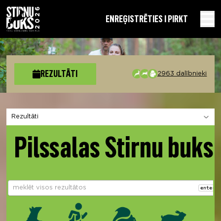
EN
REĢISTRĒTIES I PIRKT
REZULTĀTI
2963 dalībnieki
Izvēlies sadaļu
Pilssalas Stirnu buks
enter