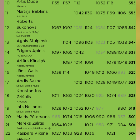
Artis Dude
10
1135
1157
1112
1032
1118
5554
Tērvete
Mārtiņš Babkins
11
1042
1139
1075
1169
1106
5531
BALTAIS
Roberts
Sukonovs
12
1067
1092
1051
1124
1054
1107
1085
5475
Gentlemen's Club /
Supervaroņi
Agnis Stulpinskis
13
1104
1096
1103
1023
1105
1038
5446
VSK "Burkānciems & Co"
Edgars Apinis
14
1097
1065
1042
1034
1088
1078
5370
PATRIA NAA
Artūrs Kārkliņš
15
1087
1014
1091
1078
1048
5318
Kocēnu novads 1
Jānis Gailis
16
1038
1114
1049
1012
1066
993
5279
Kocēnu novads
Andis Sakne
17
1012
1100
1029
1049
1077
5267
Saldus Boksa Klubs
Konstantīns
18
1011
1062
1024
1030
925
1074
889
5201
Grišulis
KROKUS
Ints Neilands
19
1028
1072
1032
1077
977
980
5189
Saldus Boksa Klubs
20
Mairis Pētersons
965
1074
1018
1006
990
986
937
5074
Mareks Zālītis
21
1064
1026
1021
958
971
984
5066
Baldones vieglatlētikas nodaļa
22
Kaspars Vīksne
1027
1033
928
1036
1021
5045