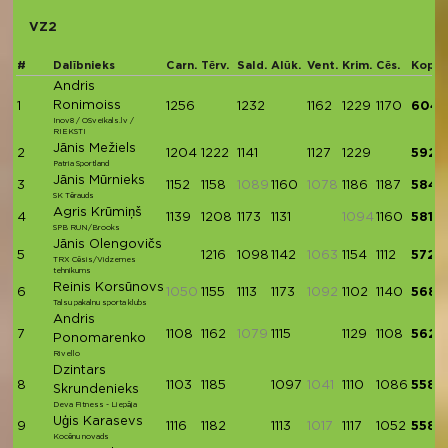
VZ2
#
Dalībnieks
Carn.
Tērv.
Sald.
Alūk.
Vent.
Krim.
Cēs.
Kopā
Andris
Ronimoiss
1
1256
1232
1162
1229
1170
6049
Inov8 / OSveikals.lv /
RIEKSTI
Jānis Mežiels
2
1204
1222
1141
1127
1229
5923
Patria Sportland
Jānis Mūrnieks
3
1152
1158
1089
1160
1078
1186
1187
5843
SK Tērauds
Agris Krūmiņš
4
1139
1208
1173
1131
1094
1160
5811
SPB RUN/Brooks
Jānis Olengovičs
5
1216
1098
1142
1063
1154
1112
5722
TRX Cēsis/Vidzemes
tehnikums
Reinis Korsūnovs
6
1050
1155
1113
1173
1092
1102
1140
5683
Talsu pakalnu sporta klubs
Andris
7
1108
1162
1079
1115
1129
1108
5622
Ponomarenko
Rivello
Dzintars
8
1103
1185
1097
1041
1110
1086
5581
Skrundenieks
Deva Fitness - Liepāja
Uģis Karasevs
9
1116
1182
1113
1017
1117
1052
5580
Kocēnu novads