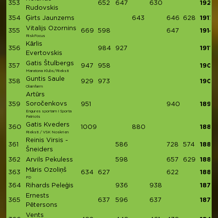
353
652
647
630
1929
Rudovskis
354
Ģirts Jaunzems
643
646
628
1917
Vitalijs Ozornins
355
669
598
647
1914
RiskFocus
Kārlis
356
984
927
1911
Evertovskis
Gatis Štulbergs
357
947
958
1905
Maratona Klubs/Rieksti
Guntis Saule
358
929
973
1902
Olainfarm
Artūrs
Soročenkovs
359
951
940
1891
Engures sportam I Sporta
Patriots
Gatis Kveders
360
1009
880
1889
Rieksti / VSK Noskrien
Reinis Virsis -
361
586
728
574
1888
Šneiders
362
Arvils Pekuless
598
657
629
1884
Māris Ozoliņš
363
634
627
622
1883
PD
364
Rihards Peleģis
936
938
1874
Ernests
365
637
596
637
1870
Pētersons
Vents