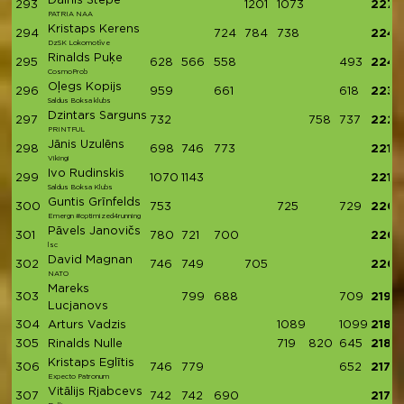
Dainis Stepe
293
1201
1073
2274
PATRIA NAA
Kristaps Kerens
294
724
784
738
2246
DzSK Lokomotīve
Rinalds Puķe
295
628
566
558
493
2245
CosmoProb
Oļegs Kopijs
296
959
661
618
2238
Saldus Boksa klubs
Dzintars Sarguns
297
732
758
737
2227
PRINTFUL
Jānis Uzulēns
298
698
746
773
2217
Vikingi
Ivo Rudinskis
299
1070
1143
2213
Saldus Boksa Klubs
Guntis Grīnfelds
300
753
725
729
2207
Emergn #optimized4running
Pāvels Janovičs
301
780
721
700
2201
lsc
David Magnan
302
746
749
705
220
NATO
Mareks
303
799
688
709
2196
Lucjanovs
304
Arturs Vadzis
1089
1099
2188
305
Rinalds Nulle
719
820
645
2184
Kristaps Eglītis
306
746
779
652
2177
Expecto Patronum
Vitālijs Rjabcevs
307
742
742
690
2174