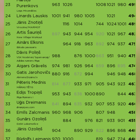
Mārtiņš
23
963
1026
1008
1021
980
4998
Purenkovs
Legs Miserables
24
Linards Lauskis
1001
941
980
1005
1021
4948
Jānis Znotiņš
25
1116
1014
744
1024
1001
4899
Virsotne/MARMOT
Artis Šauriņš
26
897
943
944
954
920
1021
967
4829
New Village Workout
Ainārs Elksnis
27
964
918
963
892
974
937
4756
Biksēs pavasaris
Dāvis Poliņš
28
988
876
1000
863
951
940
4755
VSK Noskrien/ Supervaroņi/
Adidas runners Riga
29
Aigars Grāvelis
974
981
926
964
859
896
895
4741
Gatis Jarohovičs
30
880
916
872
994
946
948
4684
AkmensDizains.lv
Pēteris Mednis
31
814
877
933
971
905
943
923
4675
MĀRAS TĒTIS
Edijs Tropiņš
32
953
943
838
1000
890
844
4630
Riga Runners I
Uģis Dreimanis
33
841
894
835
932
907
953
920
4606
dmanpipes.com
34
Emīls Zalcmanis
960
968
906
807
948
4589
Gunārs Ozoliņš
35
884
976
821
933
901
4515
DzSK Lokomotīve
Jānis Ozoliņš
36
904
890
929
822
896
868
4487
-
37
Rūdolfs Leimanis
970
1000
819
947
724
4460