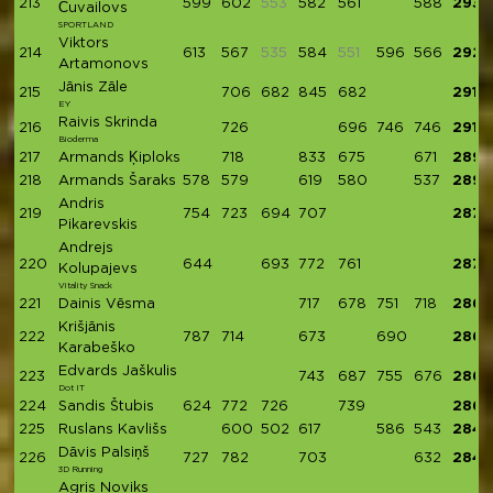
213
599
602
553
582
561
588
2932
Čuvailovs
SPORTLAND
Viktors
214
613
567
535
584
551
596
566
2926
Artamonovs
Jānis Zāle
215
706
682
845
682
2915
EY
Raivis Skrinda
216
726
696
746
746
2914
Bioderma
217
Armands Ķiploks
718
833
675
671
2897
218
Armands Šaraks
578
579
619
580
537
2893
Andris
219
754
723
694
707
2878
Pikarevskis
Andrejs
220
644
693
772
761
2870
Kolupajevs
Vitality Snack
221
Dainis Vēsma
717
678
751
718
2864
Krišjānis
222
787
714
673
690
2864
Karabeško
Edvards Jaškulis
223
743
687
755
676
2861
Dot IT
224
Sandis Štubis
624
772
726
739
2861
225
Ruslans Kavlišs
600
502
617
586
543
2848
Dāvis Palsiņš
226
727
782
703
632
2844
3D Running
Agris Noviks