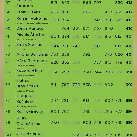
Kristaps
67
813
823
790
866
797
830
4129
Sondors
68
Jānis Šliseris
867
814
867
857
719
4124
Renārs Reklaitis
69
869
874
746
851
778
4118
Emergn #optimized4running
70
Gļebs Karjaka
764
861
871
767
846
4109
Pāvels Ābelīte
71
804
824
698
817
762
815
812
4072
PROLATIO Systems
Emīls Stallītis
72
844
851
740
813
813
4061
Luminor
73
Andris Bogdāns
783
858
792
773
826
4032
Māris Bumbieris
74
826
862
558
727
810
779
400
Latvijas Finieris
Edgars Bikse
75
856
792
728
780
744
809
724
3981
Latvijas Finieris
Matīss
76
811
787
739
838
687
802
3977
Bravlanskis
Latvijas Finieris
Jevgeņijs
77
797
781
712
813
761
802
776
3969
Kušakovs
Rēzeknes novads
78
Reinis Graviņš
809
797
765
700
795
777
3943
Jānis
79
780
720
663
803
748
802
795
3928
Grundšteins
Baltais
Juris Balandis
80
669
843
759
837
815
3923