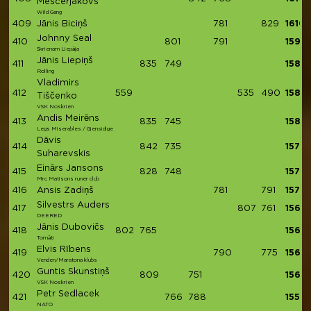
Mescerjakovs
Wild Gang
409
Jānis Biciņš
781
829
1610
Johnny Seal
410
801
791
1592
Skrienam Liepāja
Jānis Liepiņš
411
835
749
1584
Rolling
Vladimirs
412
559
535
490
1584
Tiščenko
VSK Noskrien
Andis Meirēns
413
835
745
1580
Legs Miserables / Gjensidige
Dāvis
414
842
735
1577
Suharevskis
Einārs Jansons
415
828
748
1576
Mrc Matisons runer club
416
Ansis Zadiņš
781
791
1572
Silvestrs Auders
417
807
761
1568
DEERED
Jānis Dubovičs
418
802
765
1567
Tomāti
Elvis Rībens
419
790
775
1565
Venden/Maratona klubs
Guntis Skunstiņš
420
809
751
1560
VSK Noskrien
Petr Sedlacek
421
766
788
1554
NATO