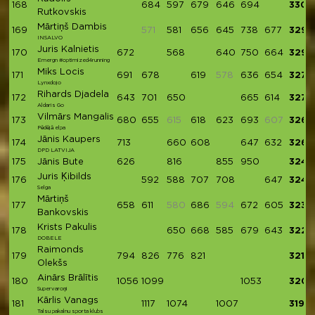
168
684
597
679
646
694
3300
Rutkovskis
Mārtiņš Dambis
169
571
581
656
645
738
677
3297
INSALVO
Juris Kalnietis
170
672
568
640
750
664
3294
Emergn #optimized4running
Miks Locis
171
691
678
619
578
636
654
3278
Lynxdojo
Rihards Djadela
172
643
701
650
665
614
3273
Aldaris Go
Vilmārs Mangalis
173
680
655
615
618
623
693
607
3269
Pēdējā elpa
Jānis Kaupers
174
713
660
608
647
632
3260
DPD LATVIJA
175
Jānis Bute
626
816
855
950
3247
Juris Ķibilds
176
592
588
707
708
647
3242
Selga
Mārtiņš
177
658
611
580
686
594
672
605
3232
Bankovskis
Krists Pakulis
178
650
668
585
679
643
3225
DOBELE
Raimonds
179
794
826
776
821
3217
Olekšs
Ainārs Brālītis
180
1056
1099
1053
3208
Supervaroņi
Kārlis Vanags
181
1117
1074
1007
3198
Talsu pakalnu sporta klubs