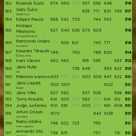
182
Rolands Šusts
674
660
555
657
558
648
3197
Gatis Šulcs
183
835
771
801
766
3173
SPARS fizio
184
Edgars Rauza
588
542
702
744
593
3169
Kristaps
185
627
640
626
673
603
3169
Mikelsons
IM ADORNMENT
Raimonds Urtāns
186
829
821
740
771
3161
Accenture
Kaspars Tērauds
187
789
760
768
830
3147
Četras zoles
188
Ivars Vācers
662
662
616
595
593
3128
Jānis Nulle
189
738
846
693
823
3100
ind.
190
Maksims Ivanovs
603
597
537
603
609
647
622
3084
Jānis Liepiņš
191
1001
1057
1022
3080
Skapari
192
Jānis Vilks
627
592
637
626
598
3080
193
Toms Krauklis
641
603
553
582
573
641
612
3079
194
Jurģis Jurčenko
601
591
547
603
579
661
608
3064
Arturs Onzuls
195
1072
943
1038
3053
Accenture
Raitis Urbēns
196
748
822
723
756
3049
HAVI Logistics
Armands Sīlis
197
728
831
737
741
3037