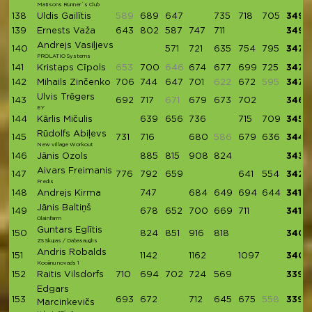
Matisons Runner`s Club
138
Uldis Gailītis
589
689
647
735
718
705
3494
139
Ernests Važa
643
802
587
747
711
3490
Andrejs Vasiļjevs
140
571
721
635
754
795
3476
PROLATIO Systems
141
Kristaps Cīpols
653
700
646
674
677
699
725
3475
142
Mihails Zinčenko
706
744
647
701
622
672
595
3470
Ulvis Trēgers
143
692
717
671
679
673
702
3463
EY
144
Kārlis Mičulis
639
656
736
715
709
3455
Rūdolfs Abiļevs
145
731
716
680
586
679
636
3442
New village Workout
146
Jānis Ozols
885
815
908
824
3432
Aivars Freimanis
147
776
792
659
641
554
3422
Fredis
148
Andrejs Kirma
747
684
649
694
644
3418
Jānis Baltiņš
149
678
652
700
669
711
3410
Olainfarm
Guntars Eglītis
150
824
851
916
818
3409
ZS Skujas / Dabasauglis
Andris Robalds
151
1142
1162
1097
3401
Kocēnu novads 1
152
Raitis Vilsdorfs
710
694
702
724
569
3399
Edgars
153
693
672
712
645
675
558
3397
Marcinkevičs