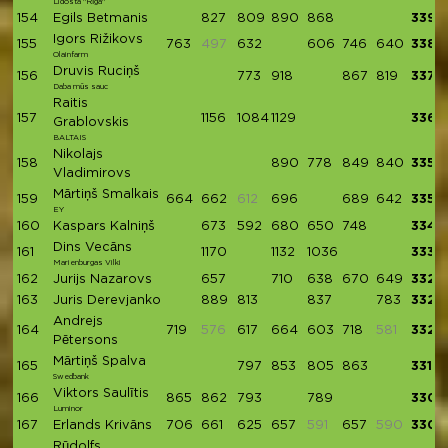
Lidosta "Rīga"
154
Egils Betmanis
827
809
890
868
3394
Igors Rižikovs
155
763
497
632
606
746
640
3387
Olainfarm
Druvis Ruciņš
156
773
918
867
819
3377
Daba mūs sauc
Raitis
157
1156
1084
1129
3369
Grablovskis
BALTAIS
Nikolajs
158
890
778
849
840
3357
Vladimirovs
Mārtiņš Smalkais
159
664
662
612
696
689
642
3353
EY
160
Kaspars Kalniņš
673
592
680
650
748
3343
Dins Vecāns
161
1170
1132
1036
3338
Marienburgas Vilki
162
Jurijs Nazarovs
657
710
638
670
649
3324
163
Juris Derevjanko
889
813
837
783
3322
Andrejs
164
719
576
617
664
603
718
581
3321
Pētersons
Mārtiņš Spalva
165
797
853
805
863
3318
Swedbank
Viktors Saulītis
166
865
862
793
789
3309
Luminor
167
Erlands Krivāns
706
661
625
657
591
657
590
3306
Rūdolfs