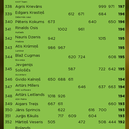
K4IF Team
338
Agris Krievāns
999
971
1970
Edgars Krastiņš
339
612
671
684
1967
Daba mūs sauc
340
Pēteris Kokums
673
640
650
1963
Rinalds Osis
341
1002
961
1963
Kurbads
Nauris Dzenis
342
942
1015
1957
Madona
Atis Krūmiņš
343
986
967
1953
Luminor
Blaž Cugmas
344
620
724
608
1952
Slovenija
Jevgenijs
345
587
722
642
1951
Sološičs
Accenture
346
Gvido Kalniņš
650
688
611
1949
Artūrs Millers
347
646
637
663
1946
ABC software
Artūrs Leitlands
348
1018
926
1944
ASK Patria
349
Aigars Treijs
667
611
660
1938
350
Jānis Sprincis
622
616
700
1938
351
Jurģis Ķikulis
717
609
604
1930
352
Mārtiņš Veseris
505
472
508
444
1929
Rolands