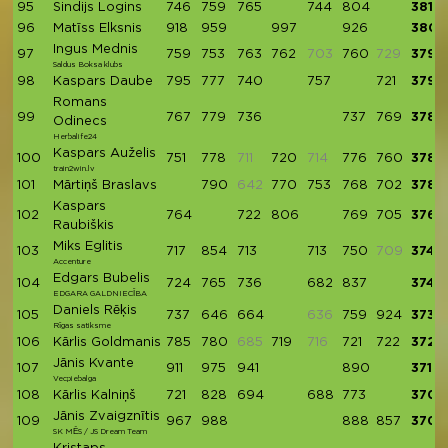
95
Sindijs Logins
746
759
765
744
804
3818
96
Matīss Elksnis
918
959
997
926
3800
Ingus Mednis
97
759
753
763
762
703
760
729
3797
Saldus Boksa klubs
98
Kaspars Daube
795
777
740
757
721
3790
Romans
99
767
779
736
737
769
3788
Odinecs
Herbalife24
Kaspars Auželis
100
751
778
711
720
714
776
760
3785
train2win.lv
101
Mārtiņš Braslavs
790
642
770
753
768
702
3783
Kaspars
102
764
722
806
769
705
3766
Raubiškis
Miks Eglitis
103
717
854
713
713
750
709
3747
Accenture
Edgars Bubelis
104
724
765
736
682
837
3744
EDGARA GALDNIECĪBA
Daniels Rēķis
105
737
646
664
636
759
924
3730
Rīgas satiksme
106
Kārlis Goldmanis
785
780
685
719
716
721
722
3727
Jānis Kvante
107
911
975
941
890
3717
Vecpiebalga
108
Kārlis Kalniņš
721
828
694
688
773
3704
Jānis Zvaigznītis
109
967
988
888
857
3700
SK MĒS / JS Dream Team