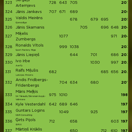
Sergejs
323
728
643
705
2076
Artemjevs
324
Jānis Jankavs
707
671
689
2067
Valdis Meirēns
325
678
679
695
2052
Gjensidige
326
Jānis Skamanis
705
696
648
2049
Miķelis
327
1077
971
2048
Zumbergs
Ronalds Vītols
328
999
1038
2037
Sport Factory Riga
329
Jānis Liepiņš
644
701
686
2031
Ivo Irbe
330
1030
997
2027
Aerify
Ralfs Miļušis
331
682
685
656
2023
Latvijas Finieris
Andis Fridbergs-
332
704
634
680
2018
Frīdenbergs
Māris Meļķis
333
975
1010
1985
SK Tērauds/Skrienam kopā -
Valmiera
334
Kyle Vesterdahl
642
689
646
1977
Guntars Logins
335
1049
925
1974
SBR Consulting
Ģirts Pijols
336
712
658
603
1973
BRIX
Mārtiņš Krūklis
337
650
712
610
1972