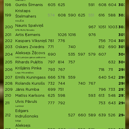
Olainfarm
198
Guntis Šīmanis
605
625
591
608
604
3033
Kristaps
199
574
608
590
625
551
616
588
3027
Štelmahers
KALĒJS
Nauris Spalviņš
200
967
1051
1003
3021
SPB RUN/Brooks
201
Artis Ķemeris
1026
1016
976
3018
202
Kaspars Vīksniņš
781
776
756
704
3017
203
Oskars Zviedris
771
740
812
690
3013
Aleksejs Žiļcovs
204
690
535
597
579
607
3008
VAS Latvijas gaisa satiksme
205
Rihards Puķītis
797
814
757
632
300
Krišjānis Pinka
206
793
767
718
711
2989
Legs Miserables
207
Emīls Kuningass
666
578
559
640
542
2985
208
Rolands Kursišs
732
744
740
767
2983
209
Jānis Rumba
699
751
796
733
2979
210
Matīss Karlsons
625
598
593
613
548
2977
Ulvis Pāvuls
211
777
792
753
643
2965
Luminor
Edgars
212
527
660
589
639
526
2941
Indrušonoks
Selga
Aleksejs