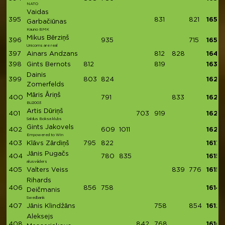
NATO
Vaidas
395
831
821
1652
Garbačiūnas
Kauno BMK
Mikus Bērziņš
396
935
715
1650
Unicorns are real
397
Ainars Andzans
812
828
1640
398
Gints Bernots
812
819
1631
Dainis
399
803
824
1627
Zomerfelds
Māris Āriņš
400
791
833
1624
BU2003
Artis Dūriņš
401
703
919
1622
Saldus Boksa klubs
Gints Jakovels
402
609
1011
1620
Empowered to Win
403
Klāvs Zārdiņš
795
822
1617
Jānis Pugačs
404
780
835
1615
alusvēders
405
Valters Veiss
839
776
1615
Rihards
406
856
758
1614
Deičmanis
Swedbank
407
Jānis Klindžāns
758
854
1612
Aleksejs
408
842
768
1610