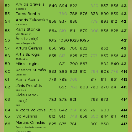
Arvīds Grāvelis
52
840
894
822
820
857
836
4249
DEERED
53
Toms Rohtla
780
788
876
838
899
839
4240
Andris Žukovskis
54
859
837
836
778
893
812
4237
SQUAD.LV
Kārlis Stonka
55
864
810
811
879
808
836
828
4218
VSK Noskrien
Āris Lazdiņš
56
1012
1080
1028
1095
4215
Marienburgas Vilki
57
Artūrs Čeirāns
856
912
786
822
832
4208
Artis Sproģis
58
835
813
825
873
737
833
836
4202
3D Running
59
Māris Logins
821
790
867
882
840
420
Kaspars Kursišs
60
833
886
823
810
794
808
778
4160
Labākie.lv
61
Agnis Apinis
779
788
766
817
911
861
4156
Jānis Priedītis
62
853
762
808
780
870
841
4152
STK RwA
Uldis Liepa-
63
783
878
821
793
873
4148
liepiņš
PDP
64
Viktors Volkovs
756
842
719
855
791
900
4144
65
Ivo Pušņins
812
813
748
858
650
844
811
4138
Mārtiņš Orinskis
66
825
875
781
801
850
4132
Emergn #optimized4running