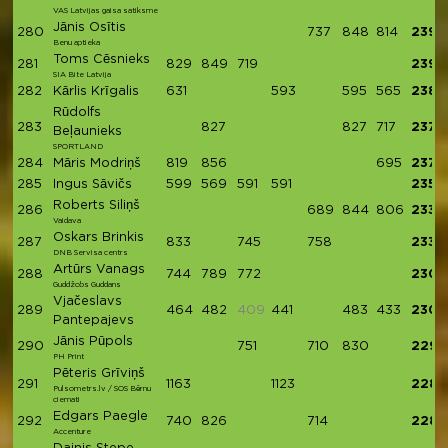
VAS Latvijas gaisa satiksme
Jānis Osītis
280
737
848
814
2399
Benu aptieka
Toms Cēsnieks
281
829
849
719
2397
SIA Bite Latvija
282
Kārlis Krīgalis
631
593
595
565
2384
Rūdolfs
283
827
827
717
2371
Beļaunieks
SPORTLAND
284
Māris Modriņš
819
856
695
2370
285
Ingus Sāvičs
599
569
591
591
2350
Roberts Siliņš
286
689
844
806
2339
Vaidava
Oskars Brinkis
287
833
745
758
2336
DNB Servisa centrs
Artūrs Vanags
288
744
789
772
2305
Guddžobs Guddans
Vjačeslavs
289
464
482
409
441
483
433
2303
Pantepajevs
Jānis Pūpols
290
751
710
830
2291
PH Print
Pēteris Grīviņš
291
1163
1123
2286
Pulsometrs.lv / SOS Bērnu
ciemati
Edgars Paegle
292
740
826
714
2280
Accenture