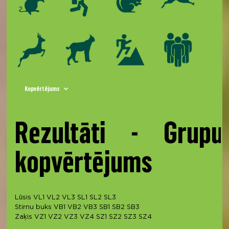
Kopvērtējums
Rezultāti - Grupu
kopvērtējums
Lūsis
VL1
VL2
VL3
SL1
SL2
SL3
Stirnu buks
VB1
VB2
VB3
SB1
SB2
SB3
Zaķis
VZ1
VZ2
VZ3
VZ4
SZ1
SZ2
SZ3
SZ4