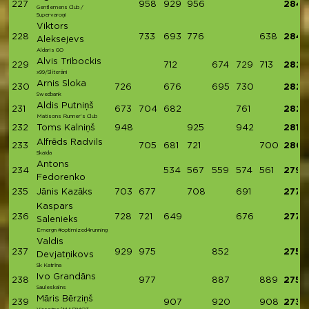
227
958
929
956
2843
Gentlemens Club /
Supervaroņi
Viktors
228
733
693
776
638
2840
Aleksejevs
Aldaris GO
Alvis Tribockis
229
712
674
729
713
2828
x99/Slīterāni
Arnis Sloka
230
726
676
695
730
2827
Swedbank
Aldis Putniņš
231
673
704
682
761
2820
Matisons Runner’s Club
232
Toms Kalniņš
948
925
942
2815
Alfrēds Radvils
233
705
681
721
700
2807
Skaida
Antons
234
534
567
559
574
561
2795
Fedorenko
235
Jānis Kazāks
703
677
708
691
2779
Kaspars
236
728
721
649
676
2774
Salenieks
Emergn #optimized4running
Valdis
237
929
975
852
2756
Devjatņikovs
Sk Katrīna
Ivo Grandāns
238
977
887
889
2753
Sauleskalns
Māris Bērziņš
239
907
920
908
2735