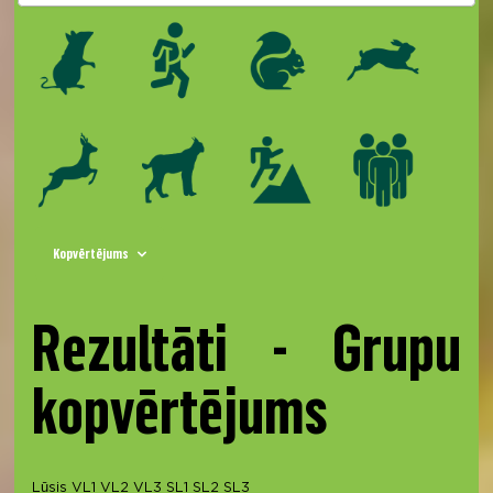
Kopvērtējums
Rezultāti - Grupu
kopvērtējums
Lūsis
VL1
VL2
VL3
SL1
SL2
SL3