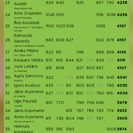
23
924
840
825
857
792
4238
Auziņš
Riga Runners SB
Artis Zvejnieks
24
1045
1015
1138
1038
4236
MAMMADABA
Āris Kundziņš
25
1100
1023
1018
1056
4197
Pulsometrs.lv / SOS Bērnu
ciemati
Edmunds
26
883
809
827
802
876
4197
Garančs
Laimes meklēšanas vienība
Ainārs Miņins
27
822
811
748
896
868
4145
HK "Žīguri MRS"
28
Kaspars Vēzītis
801
810
844
821
794
843
777
4119
Juris Leitāns
29
815
808
827
800
857
4107
MJ-Partneri
Agris Samcovs
30
922
635
839
697
738
845
4041
Musliks
31
Igors Kozlovs
833
759
811
803
803
751
785
4035
Jānis Ausmanis
32
827
766
801
810
737
780
816
4034
SK Katrīna
Uģis Pauriņš
33
861
770
796
706
845
3978
Izturība
34
Jānis Kopmanis
813
767
786
793
774
3933
Arnis Kuzmanis
35
811
795
804
748
657
747
3905
AkmensDizains.lv
Helmuts
36
959
916
990
1009
3874
Knopkens