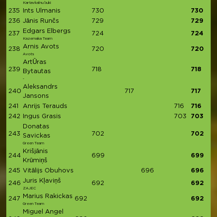
Kartavkalnu buki
235
Ints Ulmanis
730
730
236
Jānis Runčs
729
729
Edgars Elbergs
237
724
724
Kazemaka Team
Arnis Avots
238
720
720
Avots
ArtŪras
239
718
718
Bytautas
-
Aleksandrs
240
717
717
Jansons
241
Anrijs Terauds
716
716
242
Ingus Grasis
703
703
Donatas
243
702
702
Savickas
Green Team
Krišjānis
244
699
699
Krūmiņš
245
Vitālijs Obuhovs
696
696
Juris Kļaviņš
246
692
692
ZAJEC
Marius Rakickas
247
692
692
Green Team
Miguel Angel