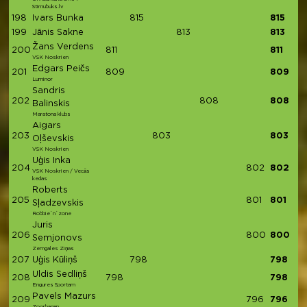
Stirnubuks.lv
198
Ivars Bunka
815
815
199
Jānis Sakne
813
813
Žans Verdens
200
811
811
VSK Noskrien
Edgars Peičs
201
809
809
Luminor
Sandris
202
808
808
Balinskis
Maratona klubs
Aigars
203
803
803
Oļševskis
VSK Noskrien
Uģis Inka
204
802
802
VSK Noskrien / Vecās
kedas
Roberts
205
801
801
Sļadzevskis
Robbie`n`zone
Juris
206
800
800
Semjonovs
Zemgales Ziņas
207
Uģis Kūliņš
798
798
Uldis Sedliņš
208
798
798
Engures Sportam
Pavels Mazurs
209
796
796
Zoorbagan