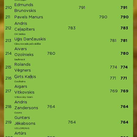
Edmunds
210
791
791
Brunovskis
211
Pavels Manurs
790
790
Andris
212
783
783
Ceļapīters
OK Saldus
Uģis Dančauskis
213
781
781
Cēsu novada pašvaldība
Aivars
214
780
780
Ozolnieks
Saulkrasti
Rolands
215
774
774
Vēgners
Ģirts Kaļķis
216
771
771
Ozolkalns
Aigars
217
769
769
Vitkovskis
Vitkovsky team
Andris
218
764
764
Zandersons
Ozons
Guntars
219
764
764
Jēkabsons
VELORONIS
Artūrs