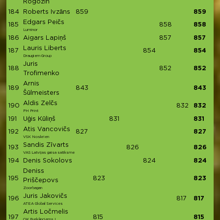
Rogozin
184
Roberts Ivzāns
859
859
Edgars Peičs
185
858
858
Luminor
186
Aigars Lapiņš
857
857
Lauris Liberts
187
854
854
Draugiem Group
Juris
188
852
852
Trofimenko
Arnis
189
843
843
Šūlmeisters
Aldis Zelčs
190
832
832
PH Print
191
Uģis Kūliņš
831
831
Atis Vancovičs
192
827
827
VSK Noskrien
Sandis Zīvarts
193
826
826
VAS Latvijas gaisa satiksme
194
Denis Sokolovs
824
824
Deniss
195
823
823
Priščepovs
Zoorbagan
Juris Jakovičs
196
817
817
ATEA Global Services
Artis Ločmelis
197
815
815
OK Burkānciems I