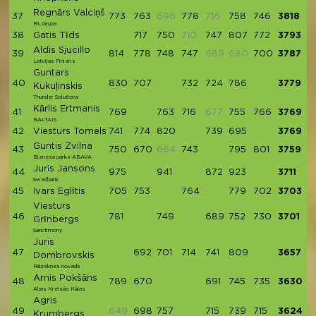
Regnārs Valciņš
37
773
763
696
778
716
758
746
3818
RL Grupa
38
Gatis Tīds
717
750
710
747
807
772
3793
Aldis Sjucillo
39
814
778
748
747
689
680
700
3787
Latvijas Finieris
Guntars
40
830
707
732
724
786
3779
Kukuļinskis
Thunder Solutions
Kārlis Ertmanis
41
769
763
716
677
755
766
3769
BALTAIS
42
Viesturs Tomels
741
774
820
739
695
3769
Guntis Zvilna
43
750
670
664
743
795
801
3759
Biznesa parks ABAVA
Juris Jansons
44
975
941
872
923
3711
Swedbank
45
Ivars Eglītis
705
753
764
779
702
3703
Viesturs
46
781
749
689
752
730
3701
Grīnbergs
Sanctimony
Juris
47
692
701
714
741
809
3657
Dombrovskis
Rēzeknes novads
Arnis Pokšāns
48
789
670
691
745
735
3630
Abas Kreisās Kājas
Agris
49
649
698
757
715
739
715
3624
Krumbergs