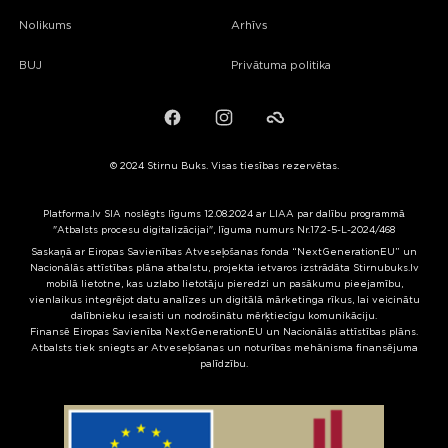
Nolikums
Arhīvs
BUJ
Privātuma politika
Facebook
Instagram
Failiem.lv
© 2024 Stirnu Buks. Visas tiesības rezervētas.
Platforma.lv SIA noslēgts līgums 12.08.2024 ar LIAA par dalību programmā
"Atbalsts procesu digitalizācijai", līguma numurs Nr.17.2-5-L-2024/468
Saskaņā ar Eiropas Savienības Atveseļošanas fonda “NextGenerationEU” un
Nacionālās attīstības plāna atbalstu, projekta ietvaros izstrādāta Stirnubuks.lv
mobilā lietotne, kas uzlabo lietotāju pieredzi un pasākumu pieejamību,
vienlaikus integrējot datu analīzes un digitālā mārketinga rīkus, lai veicinātu
dalībnieku iesaisti un nodrošinātu mērķtiecīgu komunikāciju.
Finansē Eiropas Savienība NextGenerationEU un Nacionālās attīstības plāns.
Atbalsts tiek sniegts ar Atveseļošanas un noturības mehānisma finansējuma
palīdzību.