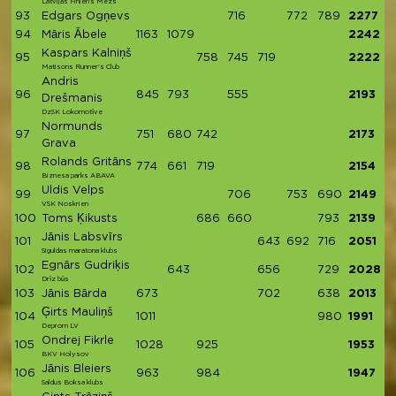
Latvijas Finieris Mežs
93
Edgars Ogņevs
716
772
789
2277
94
Māris Ābele
1163
1079
2242
Kaspars Kalniņš
95
758
745
719
2222
Matisons Runner's Club
Andris
96
845
793
555
2193
Drešmanis
DzSK Lokomotīve
Normunds
97
751
680
742
2173
Grava
Rolands Gritāns
98
774
661
719
2154
Biznesa parks ABAVA
Uldis Velps
99
706
753
690
2149
VSK Noskrien
100
Toms Ķikusts
686
660
793
2139
Jānis Labsvīrs
101
643
692
716
2051
Siguldas maratona klubs
Egnārs Gudriķis
102
643
656
729
2028
Drīz būs
103
Jānis Bārda
673
702
638
2013
Ģirts Mauliņš
104
1011
980
1991
Deprom LV
Ondrej Fikrle
105
1028
925
1953
BKV Holysov
Jānis Bleiers
106
963
984
1947
Saldus Boksa klubs