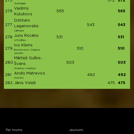
275
572
572
Zoorbagan
Vadims
276
565
565
Kutukovs
Dzintars
277
543
543
Laganovskis
Lēdmane
Juris Rocēns
278
531
531
IZTURĪBA
Ivo Kleins
279
510
510
Ķesterciems / Engures
sportam
Mārtiņš Gulbis-
280
503
503
Švans
Priekules veloklubs
Andis Matrevics
281
492
492
MATRIX
282
Jānis Viziņš
475
475
Par mums
Jaunumi