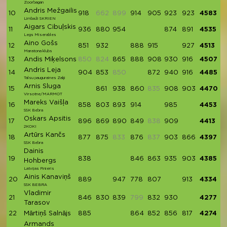
Zoorbagan
Andris Mežgailis
10
918
662
899
914
905
923
923
4583
Limbaži SKRIEN
Aigars Cibuļskis
11
936
880
954
874
891
4535
Legs Miserables
Aino Gošs
12
851
932
888
915
927
4513
Maratona klubs
13
Andis Miķelsons
850
824
865
888
908
930
916
4507
Andris Leja
14
904
853
850
872
940
916
4485
Talsu pauguraines Zaķi
Arnis Sluga
15
861
938
860
835
908
903
4470
Virsotne/MARMOT
Mareks Vaišļa
16
858
803
893
914
985
4453
SSK Bebra
Oskars Apsitis
17
896
869
890
849
838
909
4413
2KOKI
Artūrs Kančs
18
877
875
833
876
837
903
866
4397
SSK Bebra
Dainis
19
838
846
863
935
903
4385
Hohbergs
Latvijas Finieris
Ainis Kanaviņš
20
889
947
778
807
913
4334
SSK BEBRA
Vladimir
21
846
830
839
799
832
930
4277
Tarasov
22
Mārtiņš Salnājs
885
864
852
856
817
4274
Armands