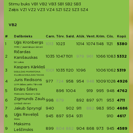
Stirnu buks
VB1
VB2
VB3
SB1
SB2
SB3
Zaķis
VZ1
VZ2
VZ3
VZ4
SZ1
SZ2
SZ3
SZ4
VB2
#
Dalībnieks
Carn.
Tērv.
Sald.
Alūk.
Vent.
Krim.
Cēs.
Kopā
Uģis Kronbergs
1
1013
1023
1014
1074
1148
1121
5380
MRC / Jaunmārupe skrien!
Ričardas
2
1035
1047
1101
979
961
1066
1083
5332
Kanišauskas
SK Lukas
Kaspars Kārkliņš
3
1001
1035
1120
1096
1006
1062
5319
SIGULDAS MARATONA
KLUBS & SIGULDAS TAKAS
Juris Redisons
4
977
724
958
954
948
1009
1028
4926
LVM dabas parks Tērvetē
Einārs Šillers
5
896
1004
919
995
948
4762
Matisons Runner's Club
Zigmunds Zauls
6
998
879
892
897
971
953
4711
Limbaži skrien!
7
Jakub Spryngl
940
902
911
882
983
950
4686
Uģis Reveliņš
8
945
897
934
931
910
4617
RWA
Maksims
9
899
804
862
904
868
973
945
4589
Leščinskis