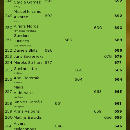
248
692
692
Garcia Gomez
NATO
Miguel Iglesias
249
692
692
Alvarez
NATO
Aigars Nords
250
690
690
Rimi Rīgas maratons
Gundars
251
689
689
Jurēvics
SPB RUN/Asics
252
Daniels Blats
686
686
253
Juris Seglenieks
679
679
254
Mareks Strihors
677
677
Guntars Irbe
255
666
666
Smiltene
Aadi Remmik
256
664
664
3 Paksu
Māris
257
663
663
Videmanis
Mežsusuri
Rinalds Sproģis
258
661
661
Paslēpies
259
Agris Veipans
659
659
260
Mārtiņš Balodis
656
656
Aivars
261
646
646
Malacanovs