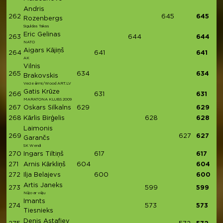
Andris
262
645
645
Rozenbergs
Siguldas Takas
Eric Gelinas
263
644
644
NATO
Aigars Kājiņš
264
641
641
AK
Vilnis
265
634
634
Brakovskis
Vecie ērmi/Wood ART.LV
Gatis Krūze
266
631
631
MARATONA KLUBS 2009
267
Oskars Silkalns
629
629
268
Kārlis Birģelis
628
628
Laimonis
269
627
627
Garančs
SK Wendi
270
Ingars Tiltiņš
617
617
271
Arnis Kārkliņš
604
604
272
Ilja Belajevs
600
600
Artis Janeks
273
599
599
Nūjo ar vēju
Imants
274
573
573
Tiesnieks
Denis Astafiev