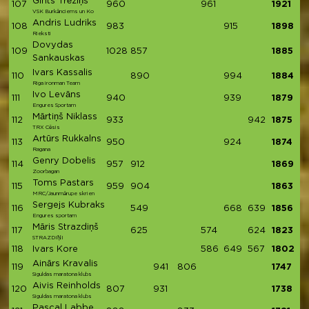
Gints Trēziņš
107
960
961
1921
VSK Burkānciems un Ko
Andris Ludriks
108
983
915
1898
Rieksti
Dovydas
109
1028
857
1885
Sankauskas
Ivars Kassalis
110
890
994
1884
Riga ironman Team
Ivo Levāns
111
940
939
1879
Engures Sportam
Mārtiņš Niklass
112
933
942
1875
TRX Cēsis
Artūrs Rukkalns
113
950
924
1874
Ragana
Genry Dobelis
114
957
912
1869
Zoorbagan
Toms Pastars
115
959
904
1863
MRC/Jaunmārupe skrien
Sergejs Kubraks
116
549
668
639
1856
Engures sportam
Māris Strazdiņš
117
625
574
624
1823
STRAZDIŅI
118
Ivars Kore
586
649
567
1802
Ainārs Kravalis
119
941
806
1747
Siguldas maratona klubs
Aivis Reinholds
120
807
931
1738
Siguldas maratona klubs
Pascal Labbe