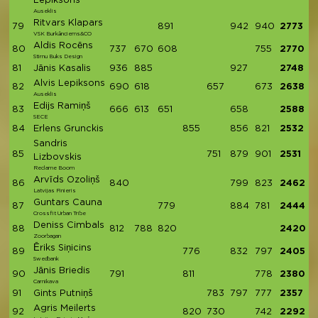
Lepiksons
Auseklis
Ritvars Klapars
79
891
942
940
2773
VSK Burkānciems&CO
Aldis Rocēns
80
737
670
608
755
2770
Stirnu Buks Design
81
Jānis Kasalis
936
885
927
2748
Alvis Lepiksons
82
690
618
657
673
2638
Auseklis
Edijs Ramiņš
83
666
613
651
658
2588
SECE
84
Erlens Grunckis
855
856
821
2532
Sandris
85
751
879
901
2531
Lizbovskis
Reclame Boom
Arvīds Ozoliņš
86
840
799
823
2462
Latvijas Finieris
Guntars Cauna
87
779
884
781
2444
Crossfit Urban Tribe
Deniss Cimbals
88
812
788
820
2420
Zoorbagan
Ēriks Siņicins
89
776
832
797
2405
Swedbank
Jānis Briedis
90
791
811
778
2380
Carnikava
91
Gints Putniņš
783
797
777
2357
Agris Meilerts
92
820
730
742
2292