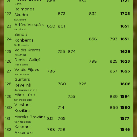
121
888
833
1721
NATO
Raimonds
122
873
832
1705
Skudra
SSK Bebra
Artūrs Veispāls
123
850
801
1651
SK Tērauds
Sandis
124
858
793
1651
Kanbergs
SK Brīvsolis
Valdis Krams
125
755
874
1629
KRAMIŅI
Deniss Galiņš
126
798
825
1623
Trakie Bites
Valdis Fiļovs
127
786
837
1623
PAC PA SEVI
Guntars
128
780
826
1606
Revelinš
Jaunmārupe skrien II
Māris Lūsis
129
755
839
1594
Skrienošie Lūši
Viesturs
130
714
866
1580
Kozilāns
Mareks Brokāns
131
812
765
1577
VSK Noskrien
Kaspars
132
788
758
1546
Aksenoks