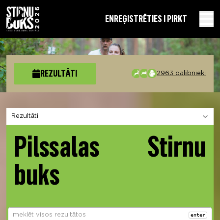
EN
REĢISTRĒTIES I PIRKT
REZULTĀTI
2963 dalībnieki
Izvēlies sadaļu
Pilssalas Stirnu
buks
enter