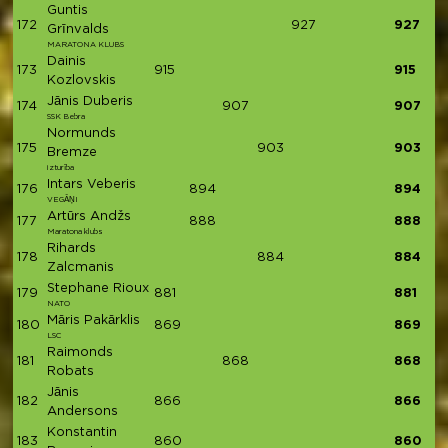
Guntis
172
927
927
Grīnvalds
MARATONA KLUBS
Dainis
173
915
915
Kozlovskis
Jānis Duberis
174
907
907
SSK Bebra
Normunds
175
903
903
Bremze
izturība
Intars Veberis
176
894
894
VEGĀŅI
Artūrs Andžs
177
888
888
Maratona klubs
Rihards
178
884
884
Zalcmanis
Stephane Rioux
179
881
881
NATO
Māris Pakārklis
180
869
869
LSC
Raimonds
181
868
868
Robats
Jānis
182
866
866
Andersons
Konstantin
183
860
860