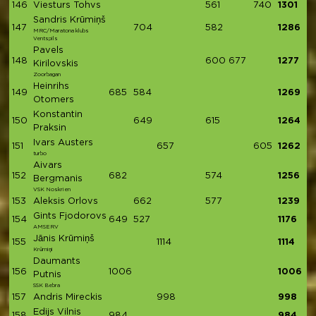
146
Viesturs Tohvs
561
740
1301
Sandris Krūmiņš
147
704
582
1286
MRC/Maratona klubs
Ventspils
Pavels
148
600
677
1277
Kirilovskis
Zoorbagan
Heinrihs
149
685
584
1269
Otomers
Konstantin
150
649
615
1264
Praksin
Ivars Austers
151
657
605
1262
turbo
Aivars
152
682
574
1256
Bergmanis
VSK Noskrien
153
Aleksis Orlovs
662
577
1239
Gints Fjodorovs
154
649
527
1176
AMSERV
Jānis Krūmiņš
155
1114
1114
Krūmiņi
Daumants
156
1006
1006
Putnis
SSK Bebra
157
Andris Mireckis
998
998
Edijs Vilnis
158
984
984