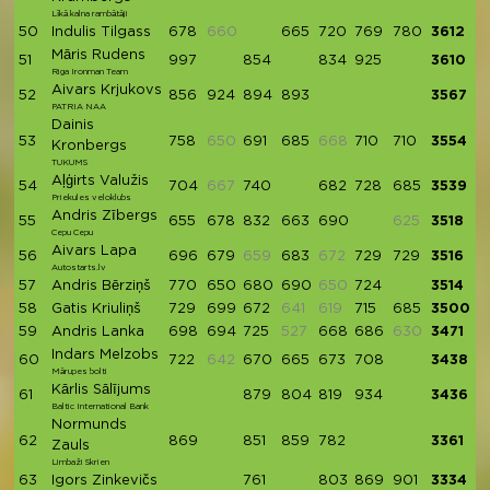
Līkā kalna rambātāji
50
Indulis Tilgass
678
660
665
720
769
780
3612
Māris Rudens
51
997
854
834
925
3610
Riga Ironman Team
Aivars Krjukovs
52
856
924
894
893
3567
PATRIA NAA
Dainis
53
758
650
691
685
668
710
710
3554
Kronbergs
TUKUMS
Aļģirts Valužis
54
704
667
740
682
728
685
3539
Priekules veloklubs
Andris Zībergs
55
655
678
832
663
690
625
3518
Cepu Cepu
Aivars Lapa
56
696
679
659
683
672
729
729
3516
Autostarts.lv
57
Andris Bērziņš
770
650
680
690
650
724
3514
58
Gatis Kriuliņš
729
699
672
641
619
715
685
3500
59
Andris Lanka
698
694
725
527
668
686
630
3471
Indars Melzobs
60
722
642
670
665
673
708
3438
Mārupes bolti
Kārlis Sālījums
61
879
804
819
934
3436
Baltic International Bank
Normunds
62
869
851
859
782
3361
Zauls
Limbaži Skrien
63
Igors Zinkevičs
761
803
869
901
3334