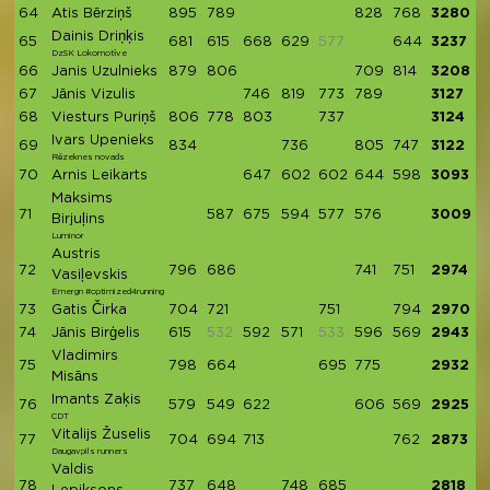
64
Atis Bērziņš
895
789
828
768
3280
Dainis Driņķis
65
681
615
668
629
577
644
3237
DzSK Lokomotīve
66
Janis Uzulnieks
879
806
709
814
3208
67
Jānis Vizulis
746
819
773
789
3127
68
Viesturs Puriņš
806
778
803
737
3124
Ivars Upenieks
69
834
736
805
747
3122
Rēzeknes novads
70
Arnis Leikarts
647
602
602
644
598
3093
Maksims
71
587
675
594
577
576
3009
Birjuļins
Luminor
Austris
72
796
686
741
751
2974
Vasiļevskis
Emergn #optimized4running
73
Gatis Čirka
704
721
751
794
2970
74
Jānis Birģelis
615
532
592
571
533
596
569
2943
Vladimirs
75
798
664
695
775
2932
Misāns
Imants Zaķis
76
579
549
622
606
569
2925
CDT
Vitalijs Žuselis
77
704
694
713
762
2873
Daugavpils runners
Valdis
78
737
648
748
685
2818