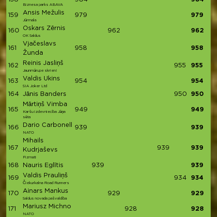
Biznesa parks ABAVA
Ansis Mežulis
159
979
979
Jūrmala
Oskars Zērnis
160
962
962
OK Saldus
Vjačeslavs
161
958
958
Žunda
Reinis Jasliņš
162
955
955
Jaunmārupe skrien!
Valdis Ukins
163
954
954
SIA Joker Ltd
164
Jānis Banders
950
950
Mārtiņš Vimba
165
949
949
Karšu izdevniecība Jāņa
sēta
Dario Carbonell
166
939
939
NATO
Mihails
167
939
939
Kudrjaševs
Fizmati
168
Nauris Eglītis
939
939
Valdis Prauliņš
169
934
934
Čiekurkalna Road Runners
Ainars Mankus
170
929
929
Saldus novada pašvaldība
Mariusz Michno
171
928
928
NATO