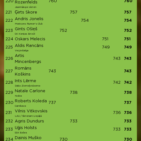
220
760
760
Rozenfelds
Jaunmārupe skrien
221
Ģirts Skore
757
757
Andris Jonelis
222
754
754
Matisons Runner's Club
Gints Ošiņš
223
752
752
SK Kenijas Brieži
224
Oskars Melecis
751
751
Aldis Rancāns
225
749
749
Vecpiebalga
Artis
226
743
743
Mincenbergs
Romāns
227
743
743
Koškins
Ints Lērme
228
742
742
Dako Ziemeļvidzeme
Natale Carlone
229
738
738
Nokia
Roberts Koleda
230
737
737
Carnikava
Vilnis Vitkovskis
231
736
736
LAU / Skrienam Liepājā
232
Agris Dundurs
733
733
Uģis Holsts
233
733
733
SSK Bebra
Dainis Muško
234
730
730