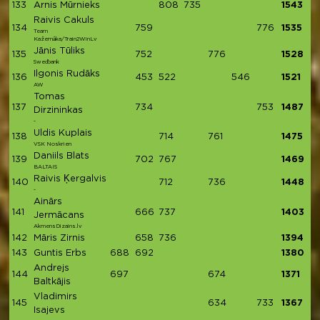
133
Arnis Mūrnieks
808
735
1543
Raivis Cakuls
134
759
776
1535
Team
Kažemāka/Train2WinLv
Jānis Tūliks
135
752
776
1528
Swedbank
Ilgonis Rudāks
136
453
522
546
1521
AW
Tomas
137
734
753
1487
Dirzininkas
-
Uldis Kuplais
138
714
761
1475
VSK Noskrien
Daniils Blats
139
702
767
1469
BALTAIS
Raivis Ķergalvis
140
712
736
1448
-
Ainārs
141
666
737
1403
Jermācans
AkmensDizains.lv
142
Māris Zirnis
658
736
1394
143
Guntis Erbs
688
692
1380
Andrejs
144
697
674
1371
Baltkājis
Vladimirs
145
634
733
1367
Isajevs