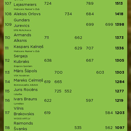
107
724
789
1513
Lejasmeiers
Matisons Runner's Club
108
Aleksis Orlovs
734
684
1418
Gundars
109
699
699
1398
Jurevics
SPB RUN/Asics
Armands
110
711
662
1373
Alksnis
Kaspars Kalniņš
111
629
707
1336
Matisons Runner’s Club
Sergejs
112
638
667
1305
Kubraks
Engures Sportam
Māris Šūpols
113
700
603
1303
VSK Noskrien
Mareks Celmiņš
114
619
665
1284
Biznesa parks ABAVA
Juris Rocēns
115
725
552
1277
Izturība
Ivars Brauns
116
622
597
1219
Lynxdojo
Vilnis
117
619
584
1203
Brakovskis
WOOD ART.LV
Raimonds
118
535
562
1097
Švanks