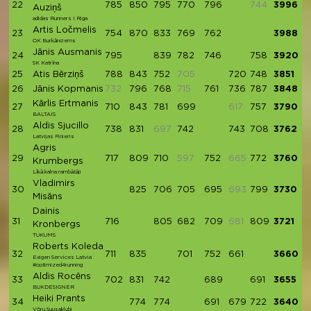
22
785
850
795
770
796
744
3996
Auziņš
adidas Runners I Riga
Artis Ločmelis
23
754
870
833
769
762
3988
OK Burkānciems
Jānis Ausmanis
24
795
839
782
746
758
3920
SK Katrīna
25
Atis Bērziņš
788
843
752
705
720
748
3851
26
Jānis Kopmanis
732
796
768
715
761
736
787
3848
Kārlis Ertmanis
27
710
843
781
699
617
757
3790
BALTAIS
Aldis Sjucillo
28
738
831
697
742
743
708
3762
Latvijas Finieris
Agris
29
717
809
710
597
752
665
772
3760
Krumbergs
Līkā kalna rambātāji
Vladimirs
30
825
706
705
695
693
799
3730
Misāns
Dainis
31
716
805
682
709
681
809
3721
Kronbergs
TUKUMS
Roberts Koleda
32
711
835
701
752
661
3660
Exigen Services Latvia
#optimized4running
Aldis Rocēns
33
702
831
742
689
691
3655
BUKDESIGNER
Heiki Prants
34
774
774
691
679
722
3640
Võru Suusaklubi