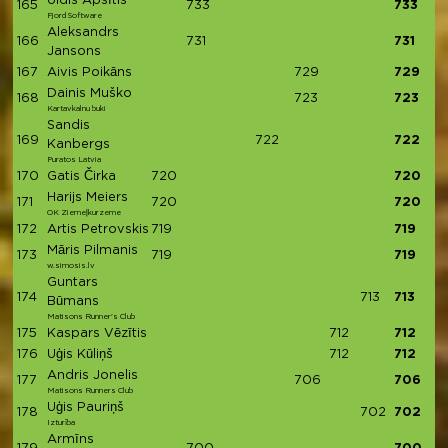
Uldis Apsītis
165
733
733
Fjord Software
Aleksandrs
166
731
731
Jansons
167
Aivis Poikāns
729
729
Dainis Muško
168
723
723
Kartavkalnu buki
Sandis
169
722
722
Kanbergs
Puratos Latvia
170
Gatis Čirka
720
720
Harijs Meiers
171
720
720
OK Ziemeļkurzeme
172
Artis Petrovskis
719
719
Māris Pilmanis
173
719
719
w.simosis.lv
Guntars
174
713
713
Būmans
Matisons Runner's Club
175
Kaspars Vēzītis
712
712
176
Uģis Kūliņš
712
712
Andris Jonelis
177
706
706
Matisons Runners Club
Uģis Pauriņš
178
702
702
Izturība
Armīns