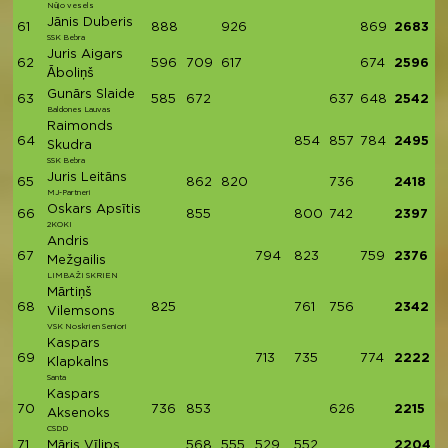
Nūjo vesels
Jānis Duberis
61
888
926
869
2683
SSK Bebra
Juris Aigars
62
596
709
617
674
2596
Āboliņš
Gunārs Slaide
63
585
672
637
648
2542
Baldones Lauvas
Raimonds
64
854
857
784
2495
Skudra
SSK Bebra
Juris Leitāns
65
862
820
736
2418
MJ-Partneri
Oskars Apsītis
66
855
800
742
2397
2KOKI
Andris
67
794
823
759
2376
Mežgailis
LIMBAŽI SKRIEN
Mārtiņš
68
825
761
756
2342
Vilemsons
VSK Noskrien Seniori
Kaspars
69
713
735
774
2222
Klapkalns
Santa
Kaspars
70
736
853
626
2215
Aksenoks
CSDD
71
Māris Vīlips
568
555
529
552
2204