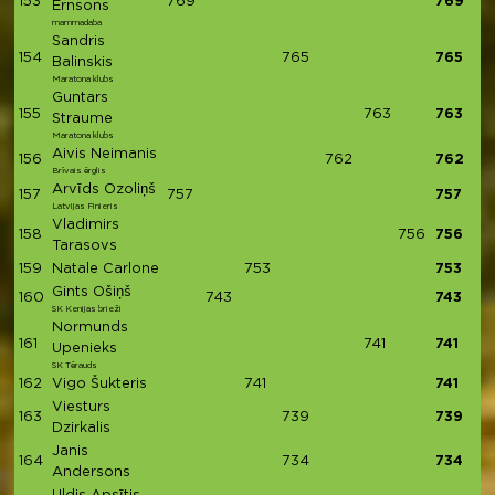
153
769
769
Ernsons
mammadaba
Sandris
154
765
765
Balinskis
Maratona klubs
Guntars
155
763
763
Straume
Maratona klubs
Aivis Neimanis
156
762
762
Brīvais ērglis
Arvīds Ozoliņš
157
757
757
Latvijas Finieris
Vladimirs
158
756
756
Tarasovs
159
Natale Carlone
753
753
Gints Ošiņš
160
743
743
SK Kenijas brieži
Normunds
161
741
741
Upenieks
SK Tērauds
162
Vigo Šukteris
741
741
Viesturs
163
739
739
Dzirkalis
Janis
164
734
734
Andersons