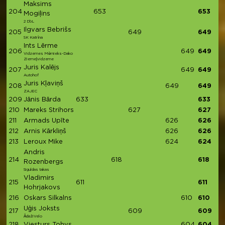
Maksims
204
653
653
Mogiļins
2 DbL
Ilgvars Bebrišs
205
649
649
SK Katrīna
Ints Lērme
206
649
649
Vidzemes Mērnieks-Dako
Ziemeļvidzeme
Juris Kalējs
207
649
649
Autohof
Juris Kļaviņš
208
649
649
ZAJEC
209
Jānis Bārda
633
633
210
Mareks Strihors
627
627
211
Armads Upīte
626
626
212
Arnis Kārkliņš
626
626
213
Leroux Mike
624
624
Andris
214
618
618
Rozenbergs
Siguldas takas
Vladimirs
215
611
611
Hohrjakovs
216
Oskars Silkalns
610
610
Uģis Joksts
217
609
609
ĀdažiVelo
218
Viesturs Tohvs
604
604