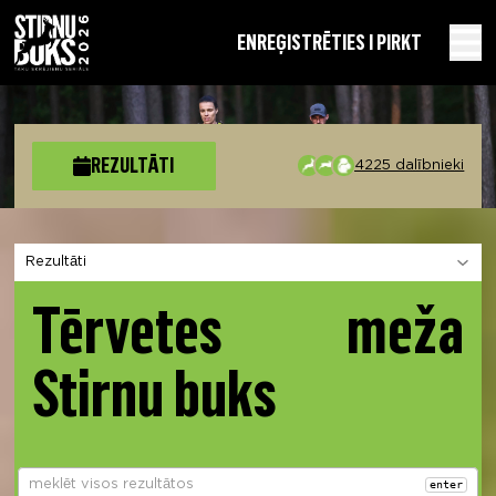
EN
REĢISTRĒTIES I PIRKT
REZULTĀTI
4225 dalībnieki
Izvēlies sadaļu
Tērvetes meža
Stirnu buks
enter