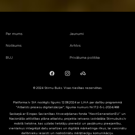
Par mums
Jaunumi
Nolikums
Arhīvs
BUJ
Privātuma politika
Facebook
Instagram
Failiem.lv
© 2024 Stirnu Buks. Visas tiesības rezervētas.
Platforma.lv SIA noslēgts līgums 12.08.2024 ar LIAA par dalību programmā
"Atbalsts procesu digitalizācijai", līguma numurs Nr.17.2-5-L-2024/468
Saskaņā ar Eiropas Savienības Atveseļošanas fonda “NextGenerationEU” un
Nacionālās attīstības plāna atbalstu, projekta ietvaros izstrādāta Stirnubuks.lv
mobilā lietotne, kas uzlabo lietotāju pieredzi un pasākumu pieejamību,
vienlaikus integrējot datu analīzes un digitālā mārketinga rīkus, lai veicinātu
dalībnieku iesaisti un nodrošinātu mērķtiecīgu komunikāciju.