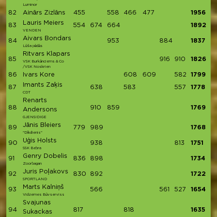
Luminor
82
Ainārs Zizlāns
455
558
466
477
1956
Lauris Meiers
83
554
674
664
1892
VENDEN
Aivars Bondars
84
953
884
1837
Lūša pēdās
Ritvars Klapars
85
916
910
1826
VSK Burkānciems & Co
/VSK Noskrien
86
Ivars Kore
608
609
582
1799
Imants Zaķis
87
638
583
557
1778
CDT
Renarts
88
910
859
1769
Andersons
GJENSIDIGE
Jānis Bleiers
89
779
989
1768
"Dīkdienis"
Uģis Holsts
90
938
813
1751
SSK Bebra
Genry Dobelis
91
836
898
1734
Zoorbagan
Juris Poļakovs
92
830
892
1722
SPORTLAND
Marts Kalniņš
93
566
561
527
1654
Vidzemes Būvserviss
Svajunas
94
817
818
1635
Sukackas