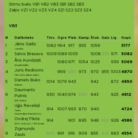
Stirnu buks
VB1
VB2
VB3
SB1
SB2
SB3
Zaķis
VZ1
VZ2
VZ3
VZ4
SZ1
SZ2
SZ3
SZ4
VB3
#
Dalībnieks
Tērv.
Ogre
Pieb.
Kamp.
Šlok.
Gaiz.
Līg.
Kopā
Jānis Gailis
1
1082
1164
917
955
1059
5177
Izturība
2
Salvis Brasavs
1009
1089
1005
1008
936
971
5082
Āris Kundziņš
3
1080
971
1054
1025
939
5069
Grauda Spēks
Juris Redisons
4
969
885
973
970
955
1003
4870
Tērvetes dabas parks
Daniels Buko
5
1014
1079
943
942
872
4850
Baltais
Daumants
6
930
1040
974
890
943
925
4812
Putnis
SSK Bebra
Uģis Reveliņš
7
914
1007
993
870
940
4724
Team
Kažemāka/Train2Win.lv
Ondrej Fikrle
8
914
901
895
948
807
928
4586
BKV Holysov / RK Svata
Zigmunds
9
830
991
916
909
855
823
883
4554
Zauls