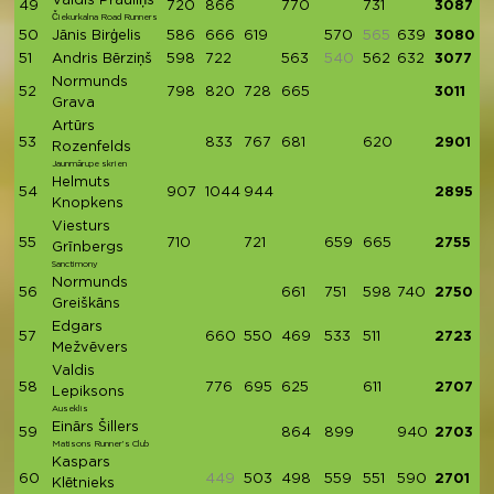
Valdis Prauliņš
49
720
866
770
731
3087
Čiekurkalna Road Runners
50
Jānis Birģelis
586
666
619
570
565
639
3080
51
Andris Bērziņš
598
722
563
540
562
632
3077
Normunds
52
798
820
728
665
3011
Grava
Artūrs
53
833
767
681
620
2901
Rozenfelds
Jaunmārupe skrien
Helmuts
54
907
1044
944
2895
Knopkens
Viesturs
55
710
721
659
665
2755
Grīnbergs
Sanctimony
Normunds
56
661
751
598
740
2750
Greiškāns
Edgars
57
660
550
469
533
511
2723
Mežvēvers
Valdis
58
776
695
625
611
2707
Lepiksons
Auseklis
Einārs Šillers
59
864
899
940
2703
Matisons Runner’s Club
Kaspars
60
449
503
498
559
551
590
2701
Klētnieks