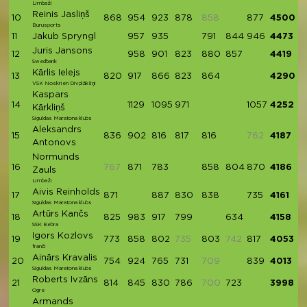
Limbaži
Reinis Jasliņš
10
868
954
923
878
858
877
4500
Burusports
11
Jakub Spryngl
957
935
791
844
946
4473
Juris Jansons
12
958
901
823
880
857
4419
Swedbank
Kārlis Ielejs
13
820
917
866
823
864
4290
VSK Noskrien Divplākšņi
Kaspars
14
1129
1095
971
1057
4252
Kārkliņš
Siguldas Maratona klubs
Aleksandrs
15
836
902
816
817
816
762
4187
Antonovs
Normunds
16
767
871
783
858
804
870
4186
Zauls
Limbaži
Aivis Reinholds
17
871
887
830
838
735
4161
Siguldas Maratona klubs
Artūrs Kančs
18
825
983
917
799
634
4158
SSK Bebra
Igors Kozlovs
19
773
858
802
735
803
742
817
4053
franči
Ainārs Kravalis
20
754
924
765
731
709
839
4013
Siguldas Maratona klubs
Roberts Ivzāns
21
814
845
830
786
700
723
3998
Ogre
Armands