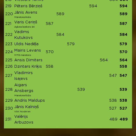
219
Pēteris Bērziņš
594
594
Jānis Avens
220
589
589
Maratona klubs
Varis Ceriņš
221
587
587
Aglona biatlons 84
Vadims
222
584
584
Kutukovs
223
Uldis Nedēļa
579
579
Mairis Levans
224
570
570
MTB maratons
225
Ansis Dimiters
564
564
226
Dzintars Kriķis
558
558
Vladimirs
227
547
547
Isajevs
Aigars
228
539
539
Ansbergs
Maratona klubs
229
Andris Maldups
538
538
Jānis Kalniņš
230
527
527
VSK Noskrien
Valērijs
231
489
489
Arbuzovs