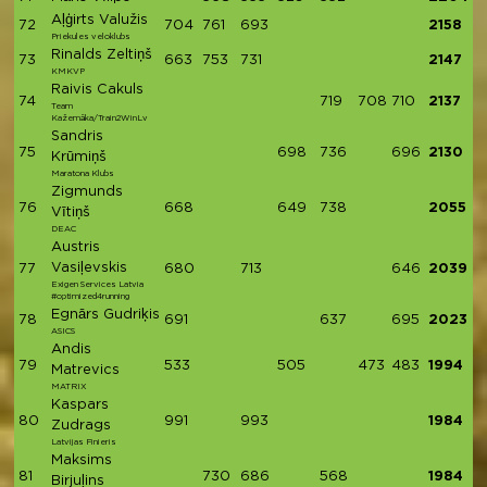
Aļģirts Valužis
72
704
761
693
2158
Priekules veloklubs
Rinalds Zeltiņš
73
663
753
731
2147
KMKVP
Raivis Cakuls
74
719
708
710
2137
Team
Kažemāka/Train2WinLv
Sandris
75
698
736
696
2130
Krūmiņš
Maratona Klubs
Zigmunds
76
668
649
738
2055
Vītiņš
DEAC
Austris
Vasiļevskis
77
680
713
646
2039
Exigen Services Latvia
#optimized4running
Egnārs Gudriķis
78
691
637
695
2023
ASICS
Andis
79
533
505
473
483
1994
Matrevics
MATRIX
Kaspars
80
991
993
1984
Zudrags
Latvijas Finieris
Maksims
81
730
686
568
1984
Birjuļins