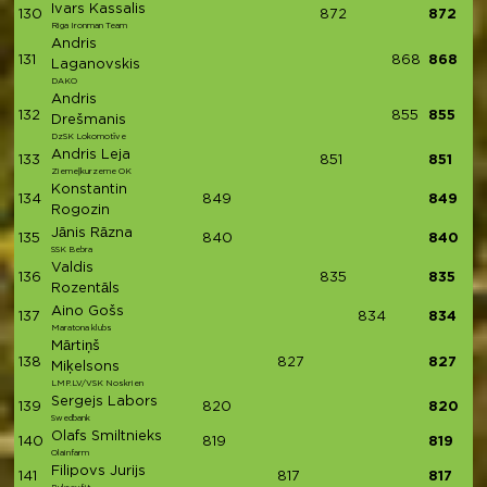
Ivars Kassalis
130
872
872
Riga Ironman Team
Andris
131
868
868
Laganovskis
DAKO
Andris
132
855
855
Drešmanis
DzSK Lokomotīve
Andris Leja
133
851
851
Ziemeļkurzeme OK
Konstantin
134
849
849
Rogozin
Jānis Rāzna
135
840
840
SSK Bebra
Valdis
136
835
835
Rozentāls
Aino Gošs
137
834
834
Maratona klubs
Mārtiņš
138
827
827
Miķelsons
LMP.LV/VSK Noskrien
Sergejs Labors
139
820
820
Swedbank
Olafs Smiltnieks
140
819
819
Olainfarm
Filipovs Jurijs
141
817
817