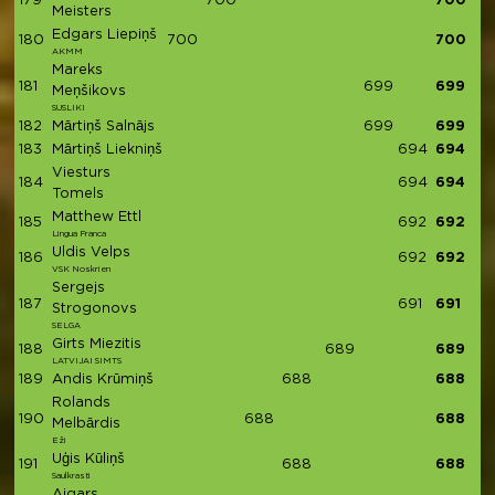
179
700
700
Meisters
Edgars Liepiņš
180
700
700
AKMM
Mareks
181
699
699
Meņšikovs
SUSLIKI
182
Mārtiņš Salnājs
699
699
183
Mārtiņš Liekniņš
694
694
Viesturs
184
694
694
Tomels
Matthew Ettl
185
692
692
Lingua Franca
Uldis Velps
186
692
692
VSK Noskrien
Sergejs
187
691
691
Strogonovs
SELGA
Girts Miezitis
188
689
689
LATVIJAI SIMTS
189
Andis Krūmiņš
688
688
Rolands
190
688
688
Melbārdis
Eži
Uģis Kūliņš
191
688
688
Saulkrasti
Aigars