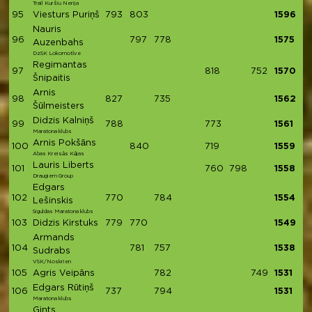
Trail Kuršiu Nerija
95
Viesturs Puriņš
793
803
1596
Nauris
96
797
778
1575
Auzenbahs
DzSK Lokomotīve
Regimantas
97
818
752
1570
Šnipaitis
Arnis
98
827
735
1562
Šūlmeisters
Didzis Kalniņš
99
788
773
1561
Maratona klubs
Arnis Pokšāns
100
840
719
1559
Abas Kreisās Kājas
Lauris Liberts
101
760
798
1558
Draugiem Group
Edgars
102
770
784
1554
Lešinskis
Siguldas Maratona klubs
103
Didzis Kirstuks
779
770
1549
Armands
104
781
757
1538
Sudrabs
VSK/Noskrien
105
Agris Veipāns
782
749
1531
Edgars Rūtiņš
106
737
794
1531
Maratona klubs
Gints