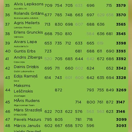
Alvis Lepiksons
35
709
754
705
633
696
715
3579
Auseklis IK
Rolands Gritāns
36
677
785
748
663
697
629
658
3570
Biznesa parks ABAVA
Agris Meilerts
37
713
830
698
607
688
636
3565
Latvijas Finieris
Erlens Grunckis
38
668
750
810
584
636
681
3545
Valmiera
Aivars Lapa
39
653
735
712
633
665
619
3398
Autostarts.lv
40
Guntis Erbs
723
681
688
611
690
3393
Andris Zībergs
41
520
705
685
644
642
672
686
3392
Cepu cepu
Dainis Driņķis
42
695
711
660
602
624
652
3342
DzSK Lokomotīve
Edijs Ramiņš
43
614
743
601
600
642
635
694
3328
Sece
Maksims
44
872
793
755
849
3269
Leščinskis
Zoorbagan
MĀris Rudens
45
714
800
761
872
3147
Riga Ironman Team
Māris Strazdiņš
46
622
703
622
576
563
563
623
3146
STRAZDIŅI
47
Pavels Mazurs
795
805
781
718
3099
48
Mārcis Janušs
602
667
658
570
596
3093