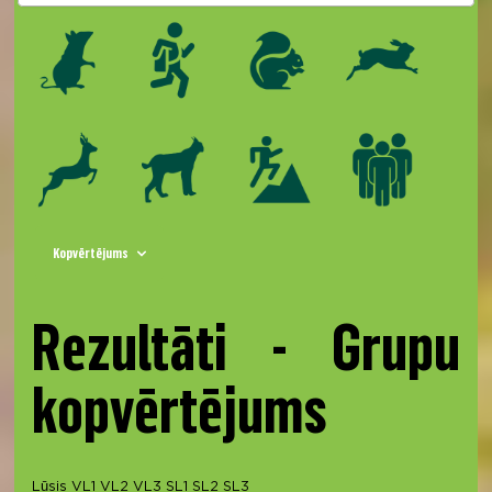
Kopvērtējums
Rezultāti - Grupu
kopvērtējums
Lūsis
VL1
VL2
VL3
SL1
SL2
SL3