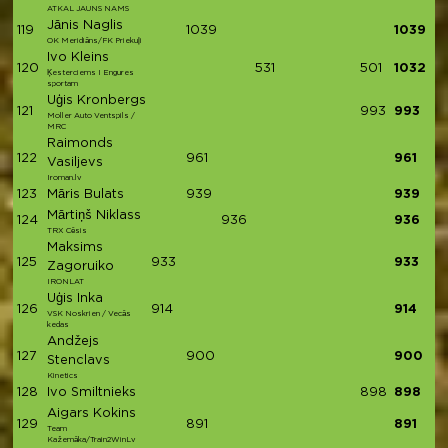
ATKAL JAUNS NAMS
Jānis Naglis
119
1039
1039
OK Meridiāns/FK Priekuļi
Ivo Kleins
120
531
501
1032
Ķesterciems I Engures
sportam
Uģis Kronbergs
121
993
993
Moller Auto Ventspils /
MRC
Raimonds
122
961
961
Vasiljevs
Iroman.lv
123
Māris Bulats
939
939
Mārtiņš Niklass
124
936
936
TRX Cēsis
Maksims
125
933
933
Zagoruiko
IRONLAT
Uģis Inka
126
914
914
VSK Noskrien / Vecās
kedas
Andžejs
127
900
900
Stenclavs
Kinetics
128
Ivo Smiltnieks
898
898
Aigars Kokins
129
891
891
Team
Kažemāka/Train2WinLv