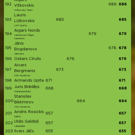
192
686
686
Vitkovskis
Vitkovsky Team
Lauris
193
685
685
Lizbovskis
LNT Sports
Aigars Nords
194
679
679
Lattelecom Rīgas
maratons
Jānis
195
678
678
Bogdanovs
Valmiera
196
Oskars Cīrulis
676
676
Aivars
197
673
673
Bergmanis
VSK Noskrien
198
Armands Upīte
671
671
Juris Brēdiķis
199
668
668
Maratona klubs
Stanislav
200
664
664
Biktimirov
VSK Noskrien
Andris Rosickis
201
657
657
Cukuri
Uldis Galdiņš
202
657
657
LabaDaba
203
Ilvars Jēčs
655
655