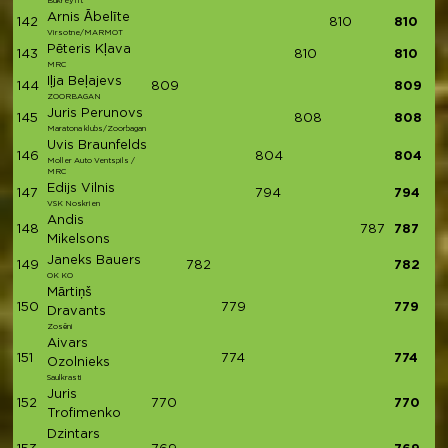
Bukreyfit
Arnis Ābelīte
142
810
810
Virsotne/MARMOT
Pēteris Kļava
143
810
810
MRC
Iļja Beļajevs
144
809
809
ZOORBAGAN
Juris Perunovs
145
808
808
Maratona klubs/Zoorbagan
Uvis Braunfelds
146
804
804
Moller Auto Ventspils /
MRC
Edijs Vilnis
147
794
794
VSK Noskrien
Andis
148
787
787
Mikelsons
Janeks Bauers
149
782
782
OK KO
Mārtiņš
150
779
779
Dravants
Zosēni
Aivars
151
774
774
Ozolnieks
Saulkrasti
Juris
152
770
770
Trofimenko
Dzintars