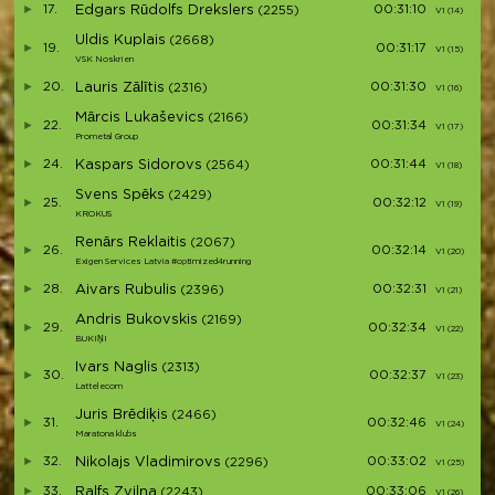
17.
Edgars Rūdolfs Drekslers
00:31:10
(2255)
V1 (14)
Uldis Kuplais
(2668)
19.
00:31:17
V1 (15)
VSK Noskrien
20.
Lauris Zālītis
00:31:30
(2316)
V1 (16)
Mārcis Lukaševics
(2166)
22.
00:31:34
V1 (17)
Prometal Group
24.
Kaspars Sidorovs
00:31:44
(2564)
V1 (18)
Svens Spēks
(2429)
25.
00:32:12
V1 (19)
KROKUS
Renārs Reklaitis
(2067)
26.
00:32:14
V1 (20)
Exigen Services Latvia #optimized4running
28.
Aivars Rubulis
00:32:31
(2396)
V1 (21)
Andris Bukovskis
(2169)
29.
00:32:34
V1 (22)
BUKIŅI
Ivars Naglis
(2313)
30.
00:32:37
V1 (23)
Lattelecom
Juris Brēdiķis
(2466)
31.
00:32:46
V1 (24)
Maratona klubs
32.
Nikolajs Vladimirovs
00:33:02
(2296)
V1 (25)
33.
Ralfs Zvilna
00:33:06
(2243)
V1 (26)