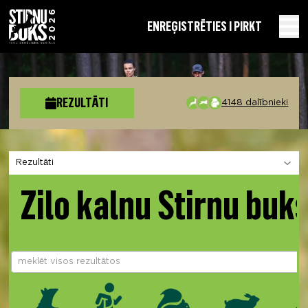
EN
REĢISTRĒTIES I PIRKT
REZULTĀTI
4148 dalībnieki
Izvēlies sadaļu
Zilo kalnu Stirnu buk