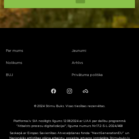
Par mums
Jaunumi
Nolikums
Arhīvs
BUJ
Privātuma politika
Facebook
Instagram
Failiem.lv
© 2024 Stirnu Buks. Visas tiesības rezervētas.
Platforma.lv SIA noslēgts līgums 12.08.2024 ar LIAA par dalību programmā
"Atbalsts procesu digitalizācijai", līguma numurs Nr.17.2-5-L-2024/468
Saskaņā ar Eiropas Savienības Atveseļošanas fonda “NextGenerationEU” un
Nacionālās attīstības plāna atbalstu, projekta ietvaros izstrādāta Stirnubuks.lv