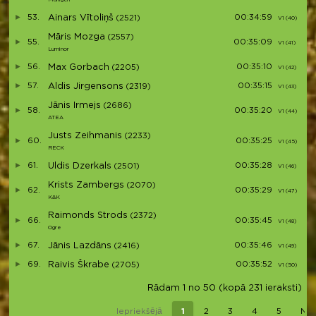
53.
Ainars Vītoliņš
00:34:59
(2521)
V1 (40)
Māris Mozga
(2557)
55.
00:35:09
V1 (41)
Luminor
56.
Max Gorbach
00:35:10
(2205)
V1 (42)
57.
Aldis Jirgensons
00:35:15
(2319)
V1 (43)
Jānis Irmejs
(2686)
58.
00:35:20
V1 (44)
ATEA
Justs Zeihmanis
(2233)
60.
00:35:25
V1 (45)
RECK
61.
Uldis Dzerkals
00:35:28
(2501)
V1 (46)
Krists Zambergs
(2070)
62.
00:35:29
V1 (47)
K&K
Raimonds Strods
(2372)
66.
00:35:45
V1 (48)
Ogre
67.
Jānis Lazdāns
00:35:46
(2416)
V1 (49)
69.
Raivis Škrabe
00:35:52
(2705)
V1 (50)
Rādam 1 no 50 (kopā 231 ieraksti)
Iepriekšējā
1
2
3
4
5
Nā