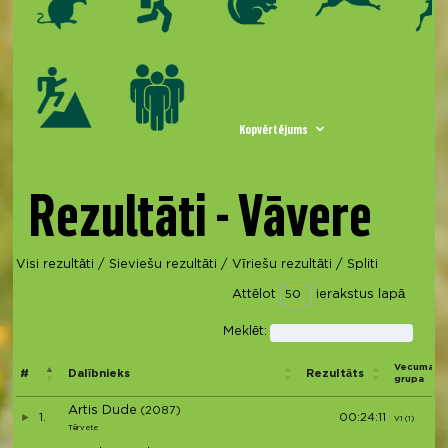
Kopvērtējums
Rezultāti - Vāvere
Visi rezultāti
/
Sieviešu rezultāti
/
Vīriešu rezultāti
/
Spliti
Attēlot
ierakstus lapā
Meklēt:
Vecuma
#
Dalībnieks
Rezultāts
grupa
Artis Dude
(2087)
1.
00:24:11
V1 (1)
Tērvete