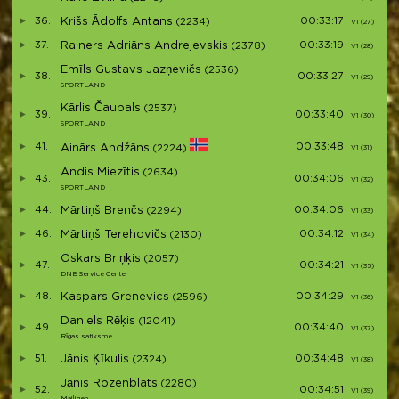
36.
Krišs Ādolfs Antans
00:33:17
(2234)
V1 (27)
37.
Rainers Adriāns Andrejevskis
00:33:19
(2378)
V1 (28)
Emīls Gustavs Jazņevičs
(2536)
38.
00:33:27
V1 (29)
SPORTLAND
Kārlis Čaupals
(2537)
39.
00:33:40
V1 (30)
SPORTLAND
41.
00:33:48
Ainārs Andžāns
(2224)
V1 (31)
Andis Miezītis
(2634)
43.
00:34:06
V1 (32)
SPORTLAND
44.
Mārtiņš Brenčs
00:34:06
(2294)
V1 (33)
46.
Mārtiņš Terehovičs
00:34:12
(2130)
V1 (34)
Oskars Briņķis
(2057)
47.
00:34:21
V1 (35)
DNB Service Center
48.
Kaspars Grenevics
00:34:29
(2596)
V1 (36)
Daniels Rēķis
(12041)
49.
00:34:40
V1 (37)
Rīgas satiksme
51.
Jānis Ķīkulis
00:34:48
(2324)
V1 (38)
Jānis Rozenblats
(2280)
52.
00:34:51
V1 (39)
Mailigen