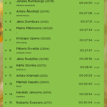
Janeks Rumbergs
(2578)
2.
00:24:30
V1 (2)
Nīkrāces pamatskola
Artūrs Āboltiņš
(2076)
3.
00:27:08
V1 (3)
KSMR Fitness
4.
Jānis Domburs
00:27:21
(2142)
V1 (4)
Mairis Pētersons
(12023)
6.
00:27:34
V1 (5)
_
Kristaps Upens
(12025)
7.
00:27:54
V1 (6)
DPD Latvija
Pēteris Ervalds
(2364)
8.
00:27:57
V1 (7)
AMSERV TEAM
9.
Jānis Rudzītiis
00:28:36
(12018)
V1 (8)
Kārlis Stonka
(2072)
10.
00:28:41
V1 (9)
BIROJS.LV
11.
Artūrs Krūmiņš
00:29:03
(2212)
V1 (10)
Mārtiņš Sapats
(2560)
13.
00:29:40
V1 (11)
EkoO
Haralds Jansons
(2614)
14.
00:29:54
V1 (12)
Carnikava
15.
Roberts Šveicers
00:30:04
(2717)
V1 (13)