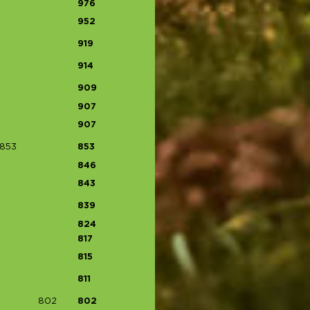
976
952
919
914
909
907
907
853
853
846
843
839
824
817
815
811
802
802