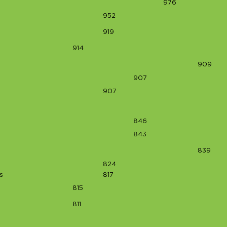
976
952
919
s
914
909
907
907
846
843
839
824
s
817
815
811