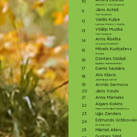
Andris Ludriks
10
RIEKSTI / VSK Noskrien
Jānis Actiņš
11
VSK Noskrien
Valdis Kulpe
12
Latvijas Finieris I Izturība
Vitālijs Muzika
13
VSK Noskrien
Arnis Ābelīte
14
Virsotne/MARMOT
Mihails Kudrjaševs
15
Fizmati
Dzintars Dūdiņš
16
Siguldas Maratona klubs
17
Dainis Saukāns
Atis Kļavis
18
Jaunmārupe skrien!
19
Arvīds Germovs
20
Jānis Vizulis
21
Arnis Mūrnieks
Aigars Kokins
22
Team Kažemāka/Train2WinLv
23
Uģis Zanders
Edmunds Gržibovski
24
SK Dzērvene
25
Mārtiņš Allers
Guntars Siliņš