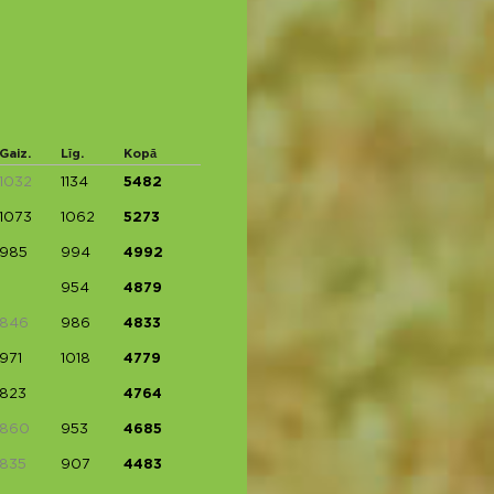
Gaiz.
Līg.
Kopā
1032
1134
5482
1073
1062
5273
985
994
4992
954
4879
846
986
4833
971
1018
4779
823
4764
860
953
4685
835
907
4483