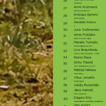
26
KROKUS
Arnis Kuzmanis
27
AkmensDizains.lv
Kristaps Epners
28
DOMDARIS
Haralds Krievs
29
:)
30
Juris Trofimenko
Arnis Pokšāns
31
Abas Kreisās Kājas
Mareks Tumašs
32
Knowledgeprice.com
Uvis Braunfelds
33
Moller Auto Ventspils / MRC
34
Reinis Rasa
Gints Trēziņš
35
VSK "Burkānciems & Co"
Mārtiņš Niklass
36
TRX Cēsis
Vilius Jonaitis
37
Penki kalnai
38
Valdis Rozentāls
Jānis Kalniņš
39
VSK Noskrien
Edgars Erts
40
Nacionālā Aizsardzības akadēmija
Uģis Holsts