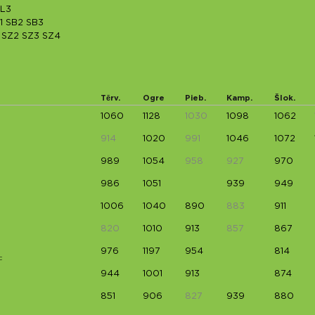
L3
1
SB2
SB3
SZ2
SZ3
SZ4
Tērv.
Ogre
Pieb.
Kamp.
Šlok.
1060
1128
1030
1098
1062
914
1020
991
1046
1072
989
1054
958
927
970
986
1051
939
949
1006
1040
890
883
911
820
1010
913
857
867
976
1197
954
814
C
944
1001
913
874
851
906
827
939
880