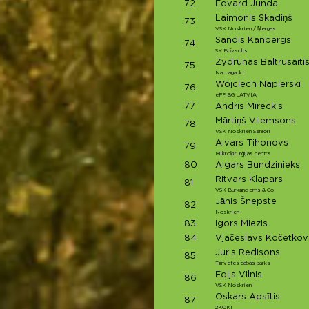
72
Edvard Junda
Laimonis Skadiņš
73
VSK Noskrien / Ņergas
Sandis Kanbergs
74
SK Brīvsolis
Zydrunas Baltrusaiti
75
Na, pagauk!
Wojciech Napierski
76
eFP BG LATVIA
77
Andris Mireckis
Mārtiņš Vilemsons
78
VSK Noskrien Seniori
Aivars Tihonovs
79
Mikroķirurģijas centrs
80
Aigars Bundzinieks
Ritvars Klapars
81
VSK Burkānciems & Co
Jānis Šnepste
82
Noskrien
83
Igors Miezis
84
Vjačeslavs Kočetkov
Juris Redisons
85
Tērvetes dabas parks
Edijs Vilnis
86
VSK Noskrien
Oskars Apsītis
87
2KOKI