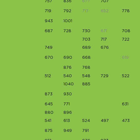
757
836
677
707
719
792
717
652
778
943
1001
687
728
730
671
708
703
717
722
749
689
676
670
690
668
619
876
768
512
540
548
729
522
1040
885
873
930
645
771
631
880
896
541
613
524
497
473
875
949
791