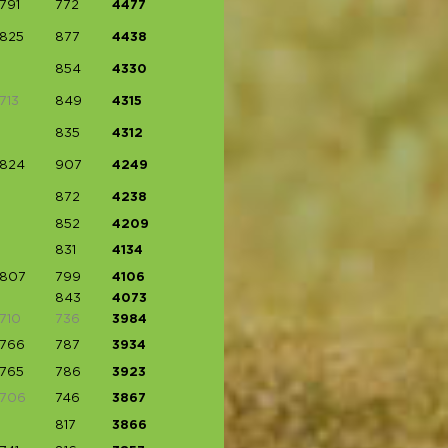
791
772
4477
825
877
4438
854
4330
713
849
4315
835
4312
824
907
4249
872
4238
852
4209
831
4134
807
799
4106
843
4073
710
736
3984
766
787
3934
765
786
3923
706
746
3867
817
3866