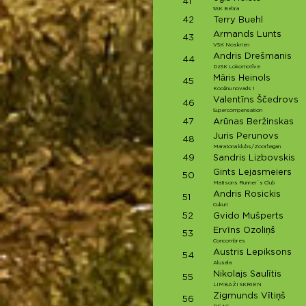
41
SSK Bebra
42
Terry Buehl
Armands Lunts
43
VSK Noskrien
Andris Drešmanis
44
DzSK Lokomotīve
Māris Heinols
45
Kocēnu novads 1
Valentīns Ščedrovs
46
Supercompensation
47
Arūnas Beržinskas
Juris Perunovs
48
Maratona klubs/Zoorbagan
49
Sandris Lizbovskis
Gints Lejasmeiers
50
Matisons Runner`s Club
Andris Rosickis
51
Cukuri
52
Gvido Mušperts
Ervīns Ozoliņš
53
Concombres
Austris Lepiksons
54
Alusala
Nikolajs Saulītis
55
LIMBAŽI SKRIEN
Zigmunds Vītiņš
56