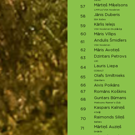
DEAC
Mārtiņš Miķelsons
57
LMP.LV/VSK Noskrien
Jānis Duberis
58
SSK Bebra
Kārlis Ielejs
59
VSK Noskrien Divplākšņi
60
Māris Vīlips
Andulis Šmidlers
61
VSK Noskrien
62
Māris Avotiņš
Dzintars Petrovs
63
LSC
Lauris Liepa
64
COBALT
Olafs Smiltnieks
65
Olainfarm
66
Aivis Poikāns
67
Romāns Koškins
Guntars Būmans
68
Matisons Runner's Club
Kaspars Kalniņš
69
4 brāļi
Raimonds Siliņš
70
Baltais
Mārtiņš Auziņš
71
Smārde