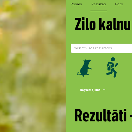
Posms
Rezultāti
Foto
Zilo kalnu
Kopvērtējums
Rezultāti