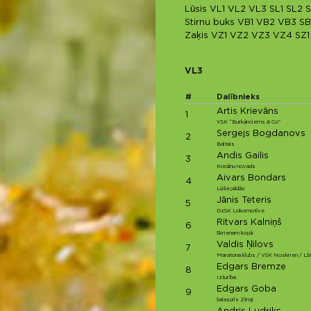
Lūsis
VL1
VL2
VL3
SL1
SL2
S
Stirnu buks
VB1
VB2
VB3
SB
Zaķis
VZ1
VZ2
VZ3
VZ4
SZ1
VL3
#
Dalībnieks
Artis Krievāns
1
VSK “Burkānciems & Co”
Sergejs Bogdanovs
2
Baltais
Andis Gailis
3
Kocēnu novads
Aivars Bondars
4
Lūša pēdās
Jānis Teteris
5
DzSK Lokomotīve
Ritvars Kalniņš
6
Skrienam kopā
Valdis Ņilovs
7
Maratona klubs / VSK Noskrien / LS
Edgars Bremze
8
Izturība
Edgars Goba
9
Salaspils Zīriņi