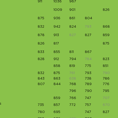
911
1036
967
1009
901
826
875
936
861
804
832
942
824
793
868
878
913
827
827
859
826
817
875
833
855
811
867
828
912
794
784
823
858
819
775
851
832
875
761
793
790
843
863
638
738
786
807
844
768
789
776
796
790
795
859
766
747
707
s
735
857
772
757
670
780
695
747
827