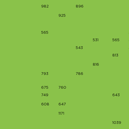
982
896
925
565
531
565
543
813
816
793
786
675
760
749
643
608
647
1171
1039