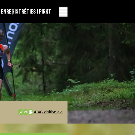
EN
REĢISTRĒTIES I PIRKT
4148 dalībnieki