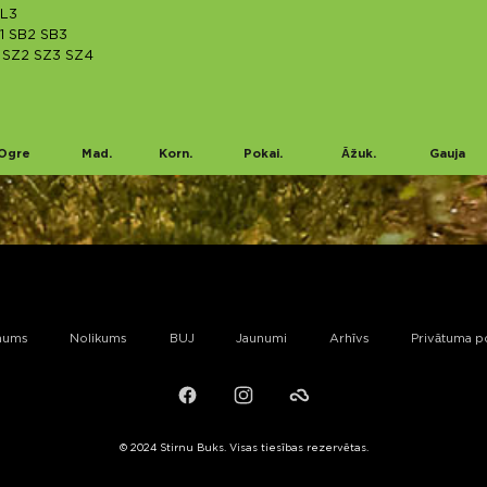
L3
1
SB2
SB3
SZ2
SZ3
SZ4
Ogre
Mad.
Korn.
Pokai.
Āžuk.
Gauja
mums
Nolikums
BUJ
Jaunumi
Arhīvs
Privātuma po
Facebook
Instagram
Failiem.lv
© 2024 Stirnu Buks. Visas tiesības rezervētas.