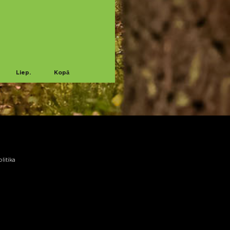
Liep.
Kopā
litika