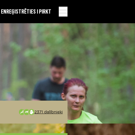
EN
REĢISTRĒTIES I PIRKT
2371 dalībnieki