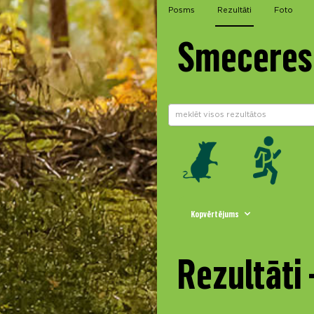
Posms
Rezultāti
Foto
Smeceres 
Kopvērtējums
Rezultāti