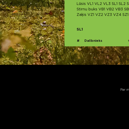
Lūsis
VL1
VL2
VL3
SL1
SL2
S
Stirnu buks
VB1
VB2
VB3
SB
Zaķis
VZ1
VZ2
VZ3
VZ4
SZ1
SL1
#
Dalībnieks
Par 