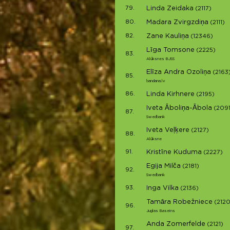
79.
Linda Zeidaka
(2117)
80.
Madara Zvirgzdiņa
(2111)
82.
Zane Kauliņa
(12346)
Līga Tomsone
(2225)
83.
Alūksnes BJSS
Elīza Andra Ozoliņa
(2163
85.
bandana.lv
86.
Linda Kirhnere
(2195)
Iveta Āboliņa-Ābola
(2091
87.
Swedbank
Iveta Veļķere
(2127)
88.
Alūksne
91.
Kristīne Kuduma
(2227)
Egija Milča
(2181)
92.
Swedbank
93.
Inga Vilka
(2136)
Tamāra Robežniece
(2120
96.
Juglas Baseins
Anda Zomerfelde
(2121)
97.