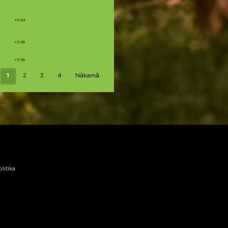
+11:24
+11:26
+11:36
1
2
3
4
Nākamā
litika