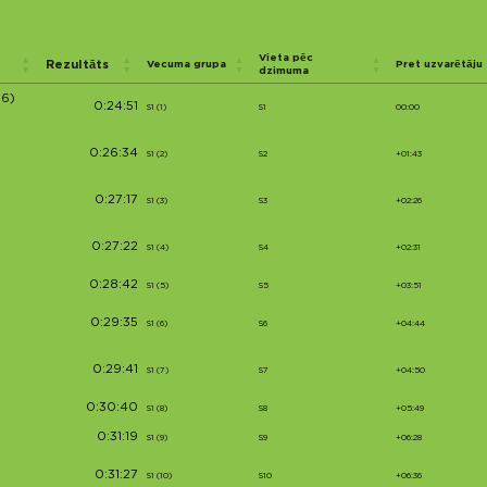
Vieta pēc
Rezultāts
Vecuma grupa
Pret uzvarētāju
dzimuma
6)
0:24:51
S1 (1)
S1
00:00
0:26:34
S1 (2)
S2
+01:43
0:27:17
S1 (3)
S3
+02:26
0:27:22
S1 (4)
S4
+02:31
0:28:42
S1 (5)
S5
+03:51
0:29:35
S1 (6)
S6
+04:44
0:29:41
S1 (7)
S7
+04:50
0:30:40
S1 (8)
S8
+05:49
0:31:19
S1 (9)
S9
+06:28
0:31:27
S1 (10)
S10
+06:36