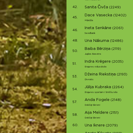
42.
Sanita Čivča
(2249)
Dace Vasecka
(12402)
45.
Mārdža
Ineta Senkāne
(2061)
46.
Swedbank
48.
Una Nākuma
(12486)
Baiba Bērziņa
(2119)
50.
Juglas Baseins
Indra Krēgere
(2035)
51.
Engures vidusskola
Džeina Riekstiņa
(2193)
53.
Divratis
Jūlija Kubraka
(2264)
54.
Engures sportam I Smilšu iela
Anda Fogele
(2148)
57.
Dekšņi Skrien!
Aija Meldere
(2151)
58.
Dekšņi Skrien!
60.
Una Iknere
(2079)