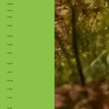
+10:08
+10:10
+10:16
+10:19
+10:20
+10:29
+10:31
+10:37
+10:47
+10:54
+11:02
+11:07
+11:07