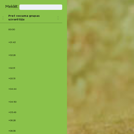
Meklēt:
Pret vecuma grupas
uzvarētāju
00:00
+01:43
+02:26
+02:31
+03:51
+04:44
+04:50
+05:49
+06:28
+06:36