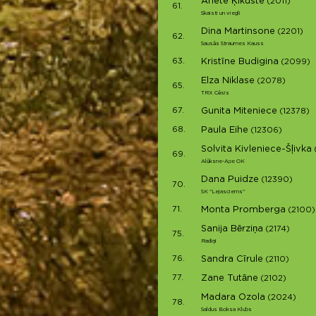
Anete Ķikuste
(2011)
61.
Skaisti un viegli
Dina Martinsone
(2201)
62.
Sausās Straumes Kauss
63.
Kristīne Budigina
(2099)
Elza Niklase
(2078)
65.
TRX Cēsis
67.
Gunita Miteniece
(12378)
68.
Paula Eihe
(12306)
Solvita Kivleniece-Šļivka
69.
Alūksne-Ape OK
Dana Puidze
(12390)
70.
SK "Lejasciems"
71.
Monta Promberga
(2100)
Sanija Bērziņa
(2174)
75.
Radiņi
76.
Sandra Cīrule
(2110)
77.
Zane Tutāne
(2102)
Madara Ozola
(2024)
78.
Saldus Boksa Klubs