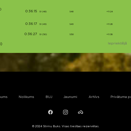
)
0:36:15
S1 (48)
S48
+11:24
0:36:17
S1 (49)
S49
+11:26
0:36:27
S1 (50)
S50
+11:36
Iepriekšējā
i)
mums
Nolikums
BUJ
Jaunumi
Arhīvs
Privātuma po
Facebook
Instagram
Failiem.lv
© 2024 Stirnu Buks. Visas tiesības rezervētas.