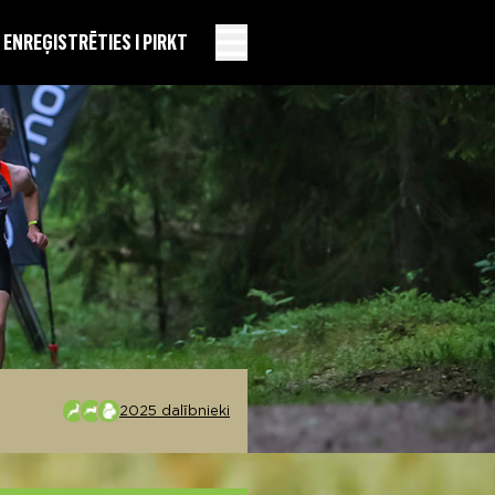
EN
REĢISTRĒTIES I PIRKT
2025 dalībnieki