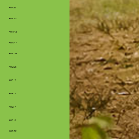
+07:11
+07:33
+07:42
+07:47
+07:59
+08:06
+08:12
+08:12
+08:17
+08:18
+08:52