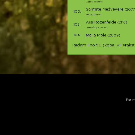
Juglas Baseins
Sarmīte Mežvēvere
(2077
100.
SPORTLAND
Aija Rozenfelde
(2116)
103.
Jaunmārupe skrien
104.
Maija Mole
(2009)
Rādam 1 no 50 (kopā 191 ierakst
Par 