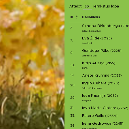
Attēlot
ierakstus lapā
#
Dalībnieks
Simona Birkenberga
(208
3.
Saldus boksa klubs
Eva Žilde
(2095)
7.
Swedbank
Gundega Pāķe
(2228)
9.
Saulkrasti SRT
Kitija Auziņa
(2155)
10.
LSPA
19.
Anete Krūmiņa
(2055)
Ingija Cēbere
(2026)
28.
Saldus Boksa klubs
Ieva Pauniņa
(2052)
29.
Vivipara
31.
Ieva Marta Gintere
(2262)
35.
Estere Gaile
(12334)
Irēna Gedroviča
(2245)
36.
VSK Noskrien