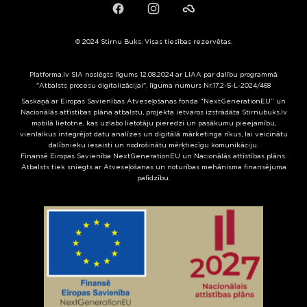
Facebook
Instagram
Failiem.lv
© 2024 Stirnu Buks. Visas tiesības rezervētas.
Platforma.lv SIA noslēgts līgums 12.08.2024 ar LIAA par dalību programmā
"Atbalsts procesu digitalizācijai", līguma numurs Nr.17.2-5-L-2024/468
Saskaņā ar Eiropas Savienības Atveseļošanas fonda “NextGenerationEU” un
Nacionālās attīstības plāna atbalstu, projekta ietvaros izstrādāta Stirnubuks.lv
mobilā lietotne, kas uzlabo lietotāju pieredzi un pasākumu pieejamību,
vienlaikus integrējot datu analīzes un digitālā mārketinga rīkus, lai veicinātu
dalībnieku iesaisti un nodrošinātu mērķtiecīgu komunikāciju.
Finansē Eiropas Savienība NextGenerationEU un Nacionālās attīstības plāns.
Atbalsts tiek sniegts ar Atveseļošanas un noturības mehānisma finansējuma
palīdzību.