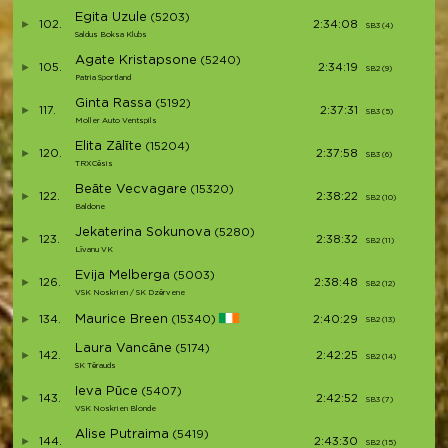
Egita Uzule
(5203)
102.
2:34:08
SB3 (4)
S14
Saldus Boksa Klubs
Agate Kristapsone
(5240)
105.
2:34:19
SB2 (9)
S15
Patria Sportland
Ginta Rassa
(5192)
117.
2:37:31
SB3 (5)
S16
Moller Auto Ventspils
Elita Zālīte
(15204)
120.
2:37:58
SB3 (6)
S17
TRXCēsis
Beāte Vecvagare
(15320)
122.
2:38:22
SB2 (10)
S18
Baldone
Jekaterina Sokunova
(5280)
123.
2:38:32
SB2 (11)
S19
Līvanu VK
Evija Melberga
(5003)
126.
2:38:48
SB2 (12)
S2
VSK Noskrien / SK Dzērvene
Maurice Breen
134.
(15340)
2:40:29
SB2 (13)
S21
Laura Vancāne
(5174)
142.
2:42:25
SB2 (14)
S22
SK Tērauds
Ieva Pūce
(5407)
143.
2:42:52
SB3 (7)
S23
VSK Noskrien Blonde
Alise Putraima
(5419)
144.
2:43:30
SB2 (15)
S2