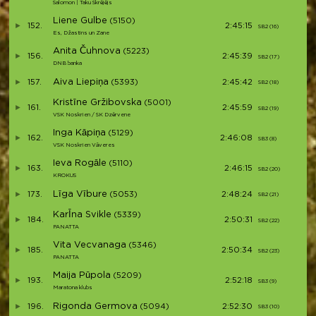
Salomon | Taku Skrējējs
Liene Gulbe
(5150)
152.
2:45:15
SB2 (16)
S2
Es, Džastins un Zane
Anita Čuhnova
(5223)
156.
2:45:39
SB2 (17)
S26
DNB banka
Aiva Liepiņa
157.
(5393)
2:45:42
SB2 (18)
S2
Kristīne Gržibovska
(5001)
161.
2:45:59
SB2 (19)
S28
VSK Noskrien / SK Dzērvene
Inga Kāpiņa
(5129)
162.
2:46:08
SB3 (8)
S29
VSK Noskrien Vāveres
Ieva Rogāle
(5110)
163.
2:46:15
SB2 (20)
S3
KROKUS
Līga Vībure
173.
(5053)
2:48:24
SB2 (21)
S31
KarĪna Svikle
(5339)
184.
2:50:31
SB2 (22)
S32
PANATTA
Vita Vecvanaga
(5346)
185.
2:50:34
SB2 (23)
S33
PANATTA
Maija Pūpola
(5209)
193.
2:52:18
SB3 (9)
S3
Maratona klubs
Rigonda Germova
196.
(5094)
2:52:30
SB3 (10)
S3