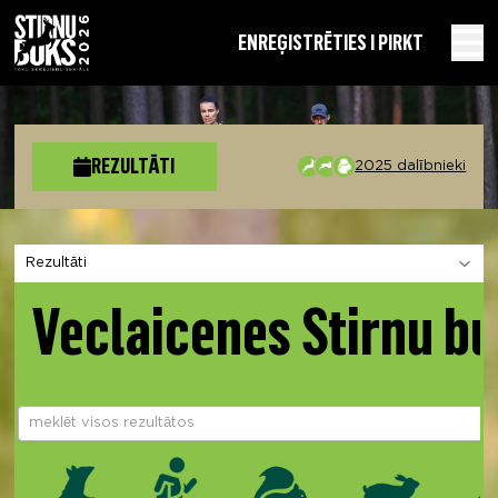
EN
REĢISTRĒTIES I PIRKT
REZULTĀTI
2025 dalībnieki
Izvēlies sadaļu
Veclaicenes Stirnu b