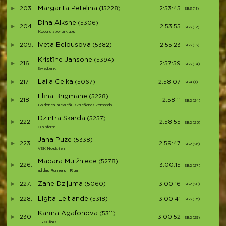
Margarita Peteļina
203.
(15228)
2:53:45
SB3 (11)
S36
Dina Alksne
(5306)
204.
2:53:55
SB3 (12)
S3
Kocēnu sporta klubs
Iveta Belousova
209.
(5382)
2:55:23
SB3 (13)
S38
Kristīne Jansone
(5394)
216.
2:57:59
SB3 (14)
S39
Swedbank
Laila Ceika
217.
(5067)
2:58:07
SB4 (1)
S4
Elīna Brigmane
(5228)
218.
2:58:11
SB2 (24)
S41
Baldones sieviešu skriešanas komanda
Dzintra Skārda
(5257)
222.
2:58:55
SB2 (25)
S4
Olainfarm
Jana Puze
(5338)
223.
2:59:47
SB2 (26)
S4
VSK Noskrien
Madara Muižniece
(5278)
226.
3:00:15
SB2 (27)
S4
adidas Runners | Riga
Zane Dziļuma
227.
(5060)
3:00:16
SB2 (28)
S4
Ligita Leitlande
228.
(5318)
3:00:41
SB3 (15)
S4
Karīna Agafonova
(5311)
230.
3:00:52
SB2 (29)
S4
TRXCēsis