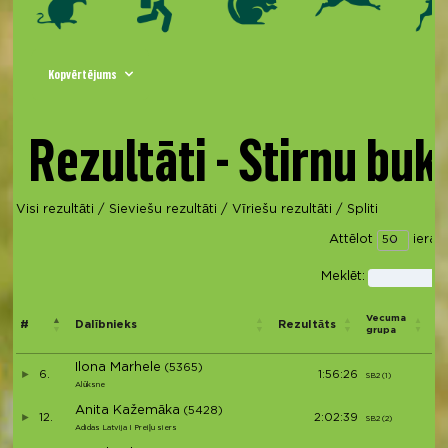
Kopvērtējums
Rezultāti - Stirnu buk
Visi rezultāti
/
Sieviešu rezultāti
/
Vīriešu rezultāti
/
Spliti
Attēlot
ierak
Meklēt:
Vi
Vecuma
#
Dalībnieks
Rezultāts
p
grupa
d
Ilona Marhele
(5365)
6.
1:56:26
SB2 (1)
S1
Alūksne
Anita Kažemāka
(5428)
12.
2:02:39
SB2 (2)
S2
Adidas Latvija I Preiļu siers