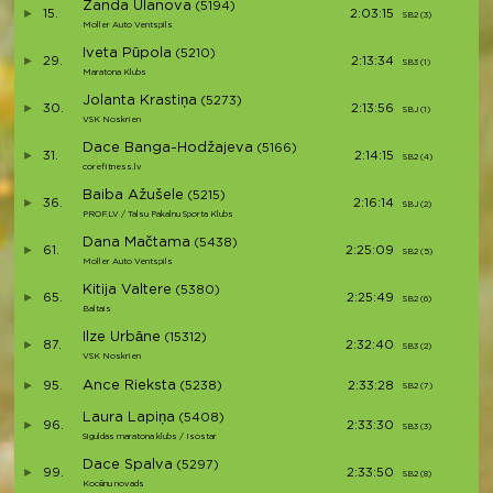
Zanda Ulanova
(5194)
15.
2:03:15
SB2 (3)
S3
Moller Auto Ventspils
Iveta Pūpola
(5210)
29.
2:13:34
SB3 (1)
S4
Maratona Klubs
Jolanta Krastiņa
(5273)
30.
2:13:56
SBJ (1)
S5
VSK Noskrien
Dace Banga-Hodžajeva
(5166)
31.
2:14:15
SB2 (4)
S6
corefitness.lv
Baiba Ažušele
(5215)
36.
2:16:14
SBJ (2)
S7
PROF.LV / Talsu Pakalnu Sporta Klubs
Dana Mačtama
(5438)
61.
2:25:09
SB2 (5)
S8
Moller Auto Ventspils
Kitija Valtere
(5380)
65.
2:25:49
SB2 (6)
S9
Baltais
Ilze Urbāne
(15312)
87.
2:32:40
SB3 (2)
S10
VSK Noskrien
Ance Rieksta
95.
(5238)
2:33:28
SB2 (7)
S11
Laura Lapiņa
(5408)
96.
2:33:30
SB3 (3)
S12
Siguldas maratona klubs / Isostar
Dace Spalva
(5297)
99.
2:33:50
SB2 (8)
S13
Kocēnu novads