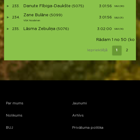
Danute Fībiga-Daukšte
233.
(5075)
3:01:56
SB2 (30)
S4
Zane Bulāne
(5099)
234.
3:01:56
SB2 (31)
S4
VSK Noskrien
Lāsma Zebuliņa
235.
(5076)
3:02:00
SB3 (16)
S5
Rādam 1 no 50 (kopā 1
Iepriekšējā
1
2
3
Par mums
Jaunumi
Nolikums
Arhīvs
BUJ
Privātuma politika