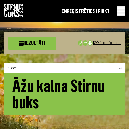
EN
REĢISTRĒTIES I PIRKT
REZULTĀTI
1204 dalībnieki
Izvēlies sadaļu
Āžu kalna Stirnu
buks