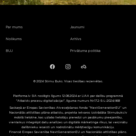
Par mums
Jaunumi
Nolikums
Arhīvs
BUJ
Privātuma politika
Facebook
Instagram
Failiem.lv
© 2024 Stirnu Buks. Visas tiesības rezervētas.
Platforma.lv SIA noslēgts līgums 12.08.2024 ar LIAA par dalību programmā
"Atbalsts procesu digitalizācijai", līguma numurs Nr.17.2-5-L-2024/468
Saskaņā ar Eiropas Savienības Atveseļošanas fonda “NextGenerationEU” un
Nacionālās attīstības plāna atbalstu, projekta ietvaros izstrādāta Stirnubuks.lv
mobilā lietotne, kas uzlabo lietotāju pieredzi un pasākumu pieejamību,
vienlaikus integrējot datu analīzes un digitālā mārketinga rīkus, lai veicinātu
dalībnieku iesaisti un nodrošinātu mērķtiecīgu komunikāciju.
Finansē Eiropas Savienība NextGenerationEU un Nacionālās attīstības plāns.