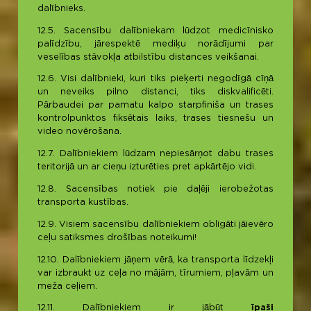
dalībnieks.
12.5. Sacensību dalībniekam lūdzot medicīnisko
palīdzību, jārespektē mediķu norādījumi par
veselības stāvokļa atbilstību distances veikšanai.
12.6. Visi dalībnieki, kuri tiks pieķerti negodīgā cīņā
un neveiks pilno distanci, tiks diskvalificēti.
Pārbaudei par pamatu kalpo starpfiniša un trases
kontrolpunktos fiksētais laiks, trases tiesnešu un
video novērošana.
12.7. Dalībniekiem lūdzam nepiesārņot dabu trases
teritorijā un ar cieņu izturēties pret apkārtējo vidi.
12.8. Sacensības notiek pie daļēji ierobežotas
transporta kustības.
12.9. Visiem sacensību dalībniekiem obligāti jāievēro
ceļu satiksmes drošības noteikumi!
12.10. Dalībniekiem jāņem vērā, ka transporta līdzekļi
var izbraukt uz ceļa no mājām, tīrumiem, pļavām un
meža ceļiem.
12.11. Dalībniekiem ir jābūt
īpaši