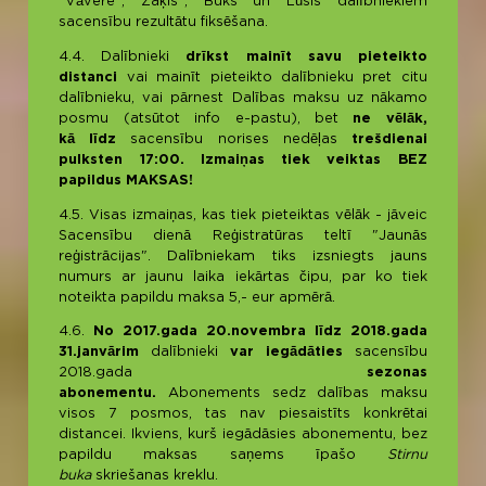
"Vāvere", "Zaķis", "Buks" un "Lūsis" dalībniekiem
sacensību rezultātu fiksēšana.
4.4. Dalībnieki
drīkst mainīt savu pieteikto
distanci
vai mainīt pieteikto dalībnieku pret citu
dalībnieku, vai pārnest Dalības maksu uz nākamo
posmu (atsūtot info e-pastu), bet
ne vēlāk,
kā līdz
sacensību norises nedēļas
trešdienai
pulksten 17:00. Izmaiņas tiek veiktas BEZ
papildus MAKSAS!
4.5. Visas izmaiņas, kas tiek pieteiktas vēlāk - jāveic
Sacensību dienā Reģistratūras teltī "Jaunās
reģistrācijas".
Dalībniekam tiks izsniegts jauns
numurs ar jaunu laika iekārtas čipu, par ko tiek
noteikta papildu maksa 5,- eur apmērā.
4.6.
No
2017.gada 20.novembra līdz 2018.gada
31.janvārim
dalībnieki
var iegādāties
sacensību
2018.gada
sezonas
abonementu.
Abonements sedz dalības maksu
visos 7 posmos, tas nav piesaistīts konkrētai
distancei. Ikviens, kurš iegādāsies abonementu, bez
papildu maksas saņems īpašo
Stirnu
buka
skriešanas kreklu.