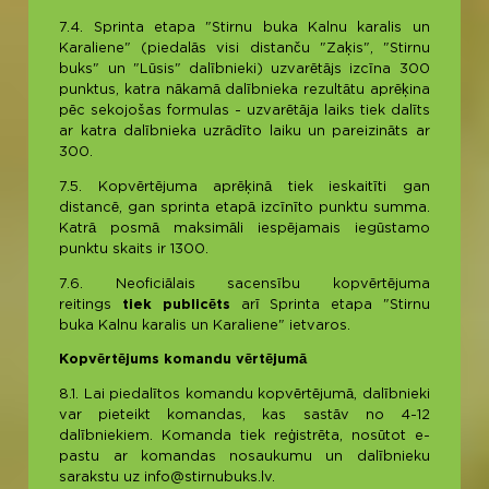
7.4. Sprinta etapa "Stirnu buka Kalnu karalis un
Karaliene" (piedalās visi distanču "Zaķis", "Stirnu
buks" un "Lūsis" dalībnieki) uzvarētājs izcīna 300
punktus, katra nākamā dalībnieka rezultātu aprēķina
pēc sekojošas formulas - uzvarētāja laiks tiek dalīts
ar katra dalībnieka uzrādīto laiku un pareizināts ar
300.
7.5. Kopvērtējuma aprēķinā tiek ieskaitīti gan
distancē, gan sprinta etapā izcīnīto punktu summa.
Katrā posmā maksimāli iespējamais iegūstamo
punktu skaits ir 1300.
7.6. Neoficiālais sacensību kopvērtējuma
reitings
tiek publicēts
arī Sprinta etapa "Stirnu
buka Kalnu karalis un Karaliene" ietvaros.
Kopvērtējums komandu vērtējumā
8.1. Lai piedalītos komandu kopvērtējumā, dalībnieki
var pieteikt komandas, kas sastāv no 4-12
dalībniekiem. Komanda tiek reģistrēta, nosūtot e-
pastu ar komandas nosaukumu un dalībnieku
sarakstu uz info@stirnubuks.lv.