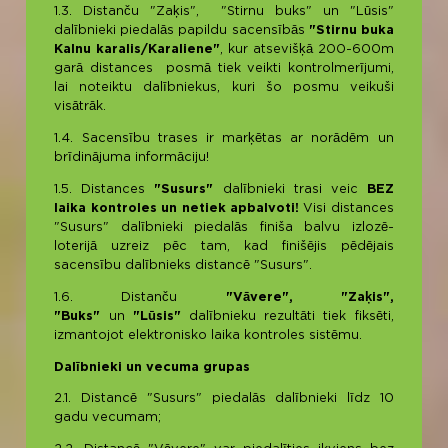
1.3. Distanču "Zaķis", "Stirnu buks" un "Lūsis"
dalībnieki piedalās papildu sacensībās
"Stirnu buka
Kalnu karalis/Karaliene"
, kur atsevišķā 200-600m
garā distances posmā tiek veikti kontrolmerījumi,
lai noteiktu dalībniekus, kuri šo posmu veikuši
visātrāk.
1.4. Sacensību trases ir marķētas ar norādēm un
brīdinājuma informāciju!
1.5. Distances
"Susurs"
dalībnieki trasi veic
BEZ
laika kontroles
un netiek apbalvoti!
Visi distances
"Susurs" dalībnieki piedalās finiša balvu izlozē-
loterijā uzreiz pēc tam, kad finišējis pēdējais
sacensību dalībnieks distancē "Susurs".
1.6. Distanču
"Vāvere",
"Zaķis",
"Buks"
un
"Lūsis"
dalībnieku rezultāti tiek fiksēti,
izmantojot elektronisko laika kontroles sistēmu.
Dalībnieki un vecuma grupas
2.1. Distancē "Susurs" piedalās dalībnieki līdz 10
gadu vecumam;