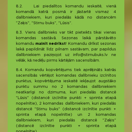
8.2. Lai piedalītos komandu ieskaitē, vienā
komandā katrā posmā ir jāstartē vismaz 4
dalībniekiem, kuri piedalās kādā no distancēm
"Zaķis", "Stirnu buks", "Lūsis".
8.3. Viens dalībnieks var tikt pieteikts tikai vienas
komandas sastāvā. Sezonas laikā pārstāvēto
komandu
mainīt nedrīkst
! Komandu drīkst sezonas
laikā papildināt līdz pilnam sastāvam, par papildus
dalībniekiem paziņojot uz info@stirnubuks.lv ne
vēlāk, kā nedēļu pirms kārtējām sacensībām.
8.4. Komandu kopvērtējums tiek aprēķināts katrās
sacensībās vērtējot komandas dalībnieku izcīnītos
punktus, kopvērtējuma ieskaitē iekļaujot augstāko
punktu summu no 2 komandas dalībniekiem
neatkarīgi no dzimuma, kuri piedalās distancē
"Lūsis" (distancē izcīnītie punkti + sprinta etapā
nopelnītie), 2 komandas dalībniekiem, kuri piedalās
distancē "Stirnu buks" (distancē izcīnītie punkti +
sprinta etapā nopelnītie) un 2 komandas
dalībniekiem, kuri piedalās distancē "Zaķis"
(distancē izcīnītie punkti + sprinta etapā
nopelnītie).