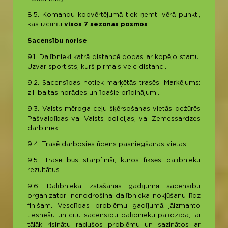
8.5. Komandu kopvērtējumā tiek ņemti vērā punkti,
kas izcīnīti
visos 7 sezonas posmos
.
Sacensību norise
9.1. Dalībnieki katrā distancē dodas ar kopējo startu.
Uzvar sportists, kurš pirmais veic distanci.
9.2. Sacensības notiek marķētās trasēs. Marķējums:
zili baltas norādes un īpašie brīdinājumi.
9.3. Valsts mēroga ceļu šķērsošanas vietās dežūrēs
Pašvaldības vai Valsts policijas, vai Zemessardzes
darbinieki.
9.4. Trasē darbosies ūdens pasniegšanas vietas.
9.5. Trasē būs starpfiniši, kuros fiksēs dalībnieku
rezultātus.
9.6. Dalībnieka izstāšanās gadījumā sacensību
organizatori nenodrošina dalībnieka nokļūšanu līdz
finišam. Veselības problēmu gadījumā jāizmanto
tiesnešu un citu sacensību dalībnieku palīdzība, lai
tālāk risinātu radušos problēmu un sazinātos ar