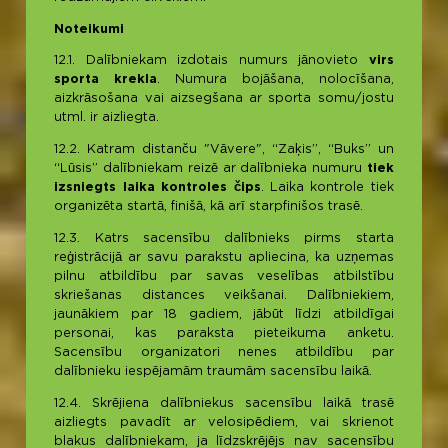
Noteikumi
12.1. Dalībniekam izdotais numurs jānovieto
virs
sporta krekla
. Numura bojāšana, nolocīšana,
aizkrāsošana vai aizsegšana ar sporta somu/jostu
utml. ir aizliegta.
12.2. Katram distanču "Vāvere", “Zaķis”, “Buks” un
“Lūsis” dalībniekam reizē ar dalībnieka numuru
tiek
izsniegts laika kontroles čips
. Laika kontrole tiek
organizēta startā, finišā, kā arī starpfinišos trasē.
12.3. Katrs sacensību dalībnieks pirms starta
reģistrācijā ar savu parakstu apliecina, ka uzņemas
pilnu atbildību par savas veselības atbilstību
skriešanas distances veikšanai. Dalībniekiem,
jaunākiem par 18 gadiem, jābūt līdzi atbildīgai
personai, kas paraksta pieteikuma anketu.
Sacensību organizatori nenes atbildību par
dalībnieku iespējamām traumām sacensību laikā.
12.4. Skrējiena dalībniekus sacensību laikā trasē
aizliegts pavadīt ar velosipēdiem, vai skrienot
blakus dalībniekam, ja līdzskrējējs nav sacensību