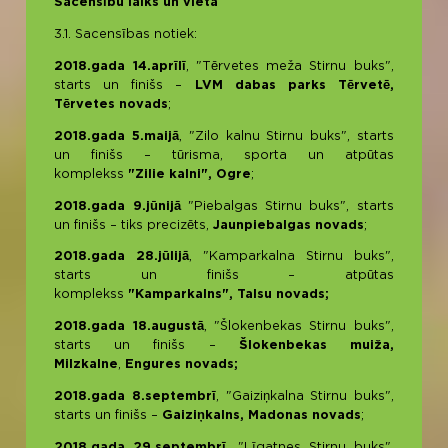
Sacensību laiks un vieta
3.1. Sacensības notiek:
2018.gada 14.aprīlī
, "Tērvetes meža Stirnu buks",
starts un finišs –
LVM dabas parks Tērvetē,
Tērvetes novads
;
2018.gada 5.maijā
, "Zilo kalnu Stirnu buks", starts
un finišs – tūrisma, sporta un atpūtas
komplekss
"Zilie kalni", Ogre
;
2018.gada 9.jūnijā
"Piebalgas Stirnu buks", starts
un finišs – tiks precizēts,
Jaunpiebalgas novads
;
2018.gada 28.jūlijā
, "Kamparkalna Stirnu buks",
starts un finišs – atpūtas
komplekss
"Kamparkalns", Talsu novads;
2018.gada 18.augustā
, "Šlokenbekas Stirnu buks",
starts un finišs –
Šlokenbekas muiža,
Milzkalne
,
Engures novads;
2018.gada 8.septembrī
, "Gaiziņkalna Stirnu buks",
starts un finišs –
Gaiziņkalns, Madonas novads
;
2018.gada 29.septembrī
, "Līgatnes Stirnu buks",