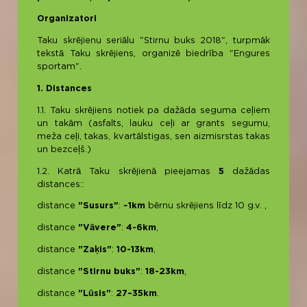
Organizatori
Taku skrējienu seriālu "Stirnu buks 2018", turpmāk
tekstā Taku skrējiens, organizē biedrība "Engures
sportam".
1. Distances
1.1. Taku skrējiens notiek pa dažāda seguma ceļiem
un takām (asfalts, lauku ceļi ar grants segumu,
meža ceļi, takas, kvartālstigas, sen aizmisrstas takas
un bezceļš.)
1.2. Katrā Taku skrējienā pieejamas
5
dažādas
distances::
distance
"Susurs"
:
~1km
bērnu skrējiens līdz 10 g.v. ,
distance
"Vāvere"
:
4-6km
,
distance
"Zaķis"
:
10-13km
,
distance
"Stirnu buks"
:
18-23km
,
distance
"Lūsis"
:
27–35km
.