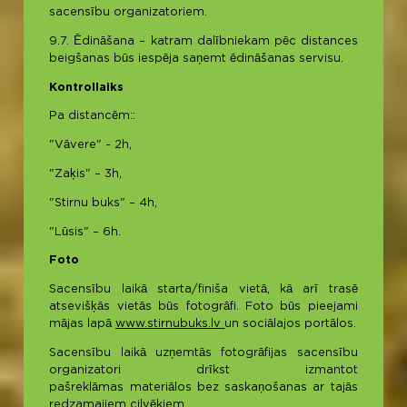
sacensību organizatoriem.
9.7. Ēdināšana – katram dalībniekam pēc distances
beigšanas būs iespēja saņemt ēdināšanas servisu.
Kontrollaiks
Pa distancēm::
"Vāvere" - 2h,
"Zaķis" – 3h,
"Stirnu buks" – 4h,
"Lūsis" – 6h.
Foto
Sacensību laikā starta/finiša vietā, kā arī trasē
atsevišķās vietās būs fotogrāfi. Foto būs pieejami
mājas lapā
www.stirnubuks.lv
un sociālajos portālos.
Sacensību laikā uzņemtās fotogrāfijas sacensību
organizatori drīkst izmantot
pašreklāmas materiālos bez saskaņošanas ar tajās
redzamajiem cilvēkiem.