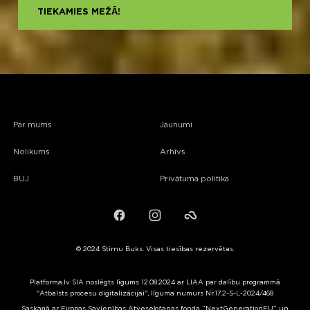
TIEKAMIES MEŽĀ!
Par mums
Jaunumi
Nolikums
Arhīvs
BUJ
Privātuma politika
Facebook
Instagram
Failiem.lv
© 2024 Stirnu Buks. Visas tiesības rezervētas.
Platforma.lv SIA noslēgts līgums 12.08.2024 ar LIAA par dalību programmā
"Atbalsts procesu digitalizācijai", līguma numurs Nr.17.2-5-L-2024/468
Saskaņā ar Eiropas Savienības Atveseļošanas fonda “NextGenerationEU” un