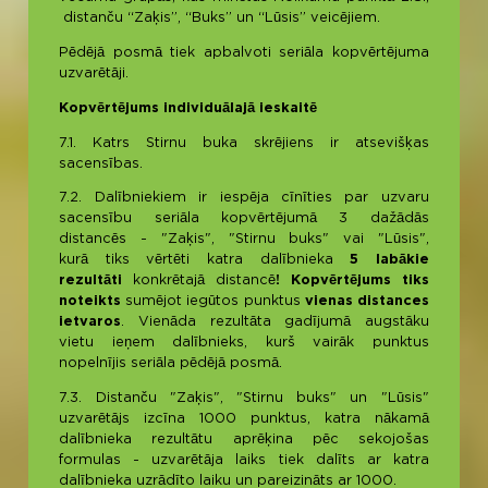
distanču “Zaķis”, “Buks” un “Lūsis” veicējiem.
Pēdējā posmā tiek apbalvoti seriāla kopvērtējuma
uzvarētāji.
Kopvērtējums individuālajā ieskaitē
7.1. Katrs Stirnu buka skrējiens ir atsevišķas
sacensības.
7.2. Dalībniekiem ir iespēja cīnīties par uzvaru
sacensību seriāla kopvērtējumā 3 dažādās
distancēs - "Zaķis", "Stirnu buks" vai "Lūsis",
kurā tiks vērtēti katra dalībnieka
5 labākie
rezultāti
konkrētajā distancē
! Kopvērtējums tiks
noteikts
sumējot iegūtos punktus
vienas distances
ietvaros
. Vienāda rezultāta gadījumā augstāku
vietu ieņem dalībnieks, kurš vairāk punktus
nopelnījis seriāla pēdējā posmā.
7.3. Distanču "Zaķis", "Stirnu buks" un "Lūsis"
uzvarētājs izcīna 1000 punktus, katra nākamā
dalībnieka rezultātu aprēķina pēc sekojošas
formulas - uzvarētāja laiks tiek dalīts ar katra
dalībnieka uzrādīto laiku un pareizināts ar 1000.