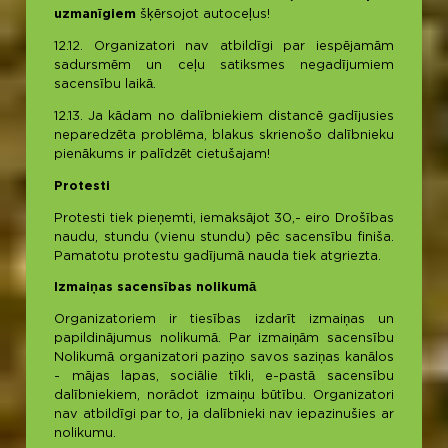
uzmanīgiem
šķērsojot autoceļus!
12.12. Organizatori nav atbildīgi par iespējamām
sadursmēm un ceļu satiksmes negadījumiem
sacensību laikā.
12.13. Ja kādam no dalībniekiem distancē gadījusies
neparedzēta problēma, blakus skrienošo dalībnieku
pienākums ir palīdzēt cietušajam!
Protesti
Protesti tiek pieņemti, iemaksājot 30,- eiro Drošības
naudu, stundu (vienu stundu) pēc sacensību finiša.
Pamatotu protestu gadījumā nauda tiek atgriezta.
Izmaiņas sacensības nolikumā
Organizatoriem ir tiesības izdarīt izmaiņas un
papildinājumus nolikumā. Par izmaiņām sacensību
Nolikumā organizatori paziņo savos saziņas kanālos
- mājas lapas, sociālie tīkli, e-pastā sacensību
dalībniekiem, norādot izmaiņu būtību. Organizatori
nav atbildīgi par to, ja dalībnieki nav iepazinušies ar
nolikumu.