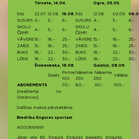
Tērvete, 14.04.
Ogre, 05.05.
līdz
22.07.
12.08.
16.08.
līdz
12.08.
02.09.
06.0
SUSURS
4,-
5,-
6,-
SUSURS
4,-
5,-
6,-
SKOLU
SKOLU
4,-
5,-
6,-
4,-
5,-
6,-
ČEMP.
ČEMP.
VĀVERE
15,-
18,-
25,-
VĀVERE
15,-
18,-
25,-
ZAĶIS
15,-
18,-
25,-
ZAĶIS
15,-
18,-
25,-
BUKS
18,-
22,-
30,-
BUKS
18,-
22,-
30,-
LŪSIS
18,-
22,-
30,-
LŪSIS
18,-
22,-
30,-
Šlokenbeka, 18.08.
Gaiziņš, 08.09.
Pirmie
Nākamie
Nākamie
Skaits
Vēlākie
100
250
250
ABONEMENTS
70,-
80,-
90,-
100,-
[neatkarīgi no
Distances]
Dalības maksa pārskaitāma:
Biedrība Engures sportam
40008191691
Jūras iela 85, Engure, Engures pagasts, Engures