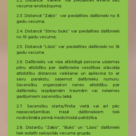
2.2. Distancē "Vāvere" var piedalīties ikviens bez
vecuma ierobežojuma;
2.3. Distancē "Zaķis" var piedalīties dalībnieki no 8
gadu vecuma;
2.4. Distancē "Stirnu buks" var piedalīties dalībnieki
no 16 gadu vecuma;
2.5. Distancē "Lūsis" var piedalīties dalībnieki no 18
gadu vecuma.
2.6. Dalībnieks vai viņa atbildīgā persona uzņemas
pilnu atbildību par dalībnieka veselības stāvokļa
atbilstību distances veikšanai un apliecina to ar
savu parakstu, saņemot dalībnieku numuru.
Sacensību organizatori nenes atbildību par
dalībnieku iespējamām traumām vai nelaimes
gadījumiem sacensību laikā.
2.7. Sacensību starta/finiša vietā vai arī pēc
nepieciešamības trasē dalībniekiem tiek
nodrošināta pirmā medicīniskā palīdzība.
2.8. Distanču "Zaķis", "Buks" un "Lūsis" dalībnieki
tiek iedalīti sekojošās vecuma grupās: