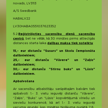
novads, LV3113
A/S Swedbank
HABALV22
LV30HABA0551037623352
5.2.
Reģistrējoties sacensību dienā sacensību
centrā
, bet ne vēlāk, kā 30 minūtes pirms attiecīgās
distances starta laika
dalības maksa tiek noteikta
:
15,- eur distanču "Susurs" un Skolu čempionāta
dalībniekiem;
25,- eur distanču "Vāvere" un "Zaķis"
dalībniekiem;
30,- eur distanču "Stirnu buks" un "Lūsis"
dalībniekiem.
Apbalvošana
Ar sacensību atbalstītāju sarūpētajām balvām tiek
apbalvoti 1.- 3. vietu ieguvēji distanču "Vāvere",
“Zaķis”, “Buks” un “Lūsis” kopvērtējumā vīriešu un
sieviešu konkurencē, kā arī 1.- 3. vietu ieguvēji
vecuma grupās, kas minētas Nolikuma punktā 2.8.,