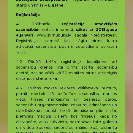
starts un finišs –
Līgatne.
Reģistrācija
4.1. Dalībnieku
reģistrācija atsevišķām
sacensībām
notiek internetā,
sākot ar
2018
.gada
4.janvāri
www.stirnubuks.lv
sadaļā "Reģistrēties".
Reģistrācija internetā tiek slēgta pirms katra
attiecīgā sacensību posma ceturtdienā pulksten
12:00!
4.2. Pēdējā brīža reģistrācija iespējama arī
sacensību dienas rītā pirms starta sacensību
centrā, bet ne vēlāk, kā 30 minūtes pirms attiecīgās
distances starta laika.
4.3. Dalības maksā iekļauts dalībnieka numurs,
pirmā medicīniskā palīdzība sacensību norises
vietā, trases marķējums un tiesnešu darbs,
sacensību organizatoriskie izdevumi, ēdināšanas un
dzirdināšanas punkti trasē, ēdināšana pēc finiša,
piemiņas medaļa visiem, kas finišējuši kādā no
distancēm, auto stāvvieta, bezmaksas foto galerija
un video apskats sacensību mājas lapā, distanču