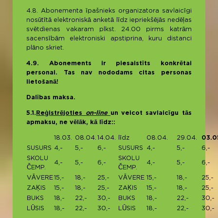
4.8. Abonementa īpašnieks organizatora savlaicīgi
nosūtītā elektroniskā anketā līdz iepriekšējās nedēļas
svētdienas vakaram plkst. 24.00 pirms katrām
sacensībām elektroniski apstiprina, kuru distanci
plāno skriet.
4.
9
. Abonements ir piesaistīts konkrētai
personai. Tas nav nododams citas personas
lietošanā!
Dalības maksa.
5.1.
Reģistrējoties
on-line
un veicot savlaicīgu tās
apmaksu, ne vēlāk, kā līdz::
18.03.
08.04.
14.04.
līdz
08.04.
29.04.
03.0
SUSURS
4,-
5,-
6,-
SUSURS
4,-
5,-
6,-
SKOLU
SKOLU
4,-
5,-
6,-
4,-
5,-
6,-
ČEMP.
ČEMP.
VĀVERE
15,-
18,-
25,-
VĀVERE
15,-
18,-
25,-
ZAĶIS
15,-
18,-
25,-
ZAĶIS
15,-
18,-
25,-
BUKS
18,-
22,-
30,-
BUKS
18,-
22,-
30,-
LŪSIS
18,-
22,-
30,-
LŪSIS
18,-
22,-
30,-