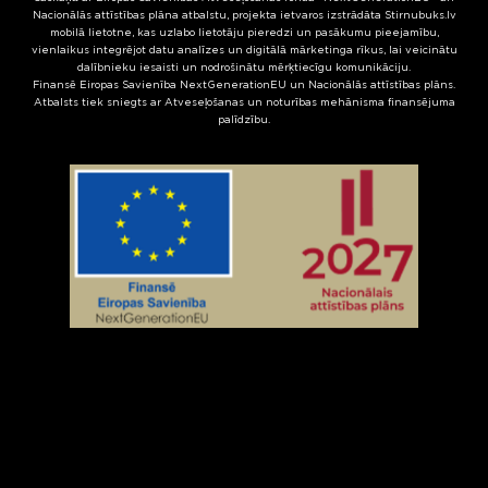
Nacionālās attīstības plāna atbalstu, projekta ietvaros izstrādāta Stirnubuks.lv
mobilā lietotne, kas uzlabo lietotāju pieredzi un pasākumu pieejamību,
vienlaikus integrējot datu analīzes un digitālā mārketinga rīkus, lai veicinātu
dalībnieku iesaisti un nodrošinātu mērķtiecīgu komunikāciju.
Finansē Eiropas Savienība NextGenerationEU un Nacionālās attīstības plāns.
Atbalsts tiek sniegts ar Atveseļošanas un noturības mehānisma finansējuma
palīdzību.