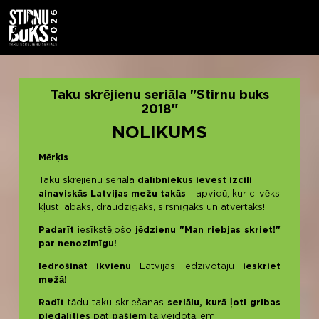
Taku skrējienu seriāla "Stirnu buks
2018"
NOLIKUMS
Mērķis
Taku skrējienu seriāla
dalībniekus ievest izcili
ainaviskās Latvijas mežu takās
- apvidū, kur cilvēks
kļūst labāks, draudzīgāks, sirsnīgāks un atvērtāks!
Padarīt
iesīkstējošo
jēdzienu "Man riebjas skriet!"
par nenozīmīgu!
Iedrošināt ikvienu
Latvijas iedzīvotaju
ieskriet
mežā!
Radīt
tādu taku skriešanas
seriālu, kurā ļoti gribas
piedalīties
pat
pašiem
tā veidotājiem!